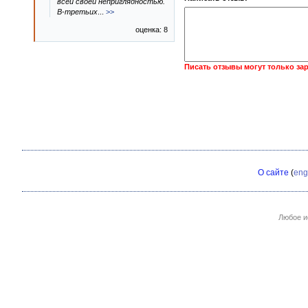
всей своей неприглядностью.
В-третьих
...
>>
оценка: 8
Писать отзывы могут только за
О сайте
(
eng
Любое и