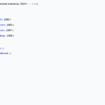
енная комната)
; 2024 г.
— 1 изд.
2»
, 1980 г.
rror»
, 1983 г.
res»
, 1987 г.
ling»
, 1989 г.
-е
(1)
лийский
(4)