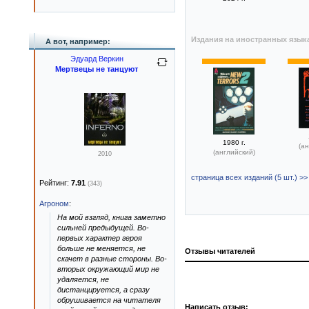
Издания на иностранных язык
А вот, например:
Эдуард Веркин
Мертвецы не танцуют
1980 г.
(ан
(английский)
2010
страница всех изданий (5 шт.) >>
Рейтинг:
7.91
(343)
Агроном
:
На мой взгляд, книга заметно
сильней предыдущей. Во-
первых характер героя
больше не меняется, не
Отзывы читателей
скачет в разные стороны. Во-
вторых окружающий мир не
удаляется, не
дистанцируется, а сразу
обрушивается на читателя
Написать отзыв: