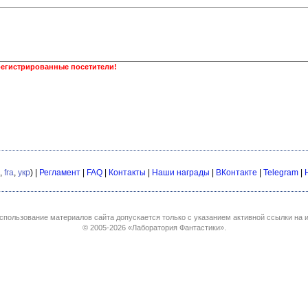
регистрированные посетители!
,
fra
,
укр
) |
Регламент
|
FAQ
|
Контакты
|
Наши награды
|
ВКонтакте
|
Telegram
|
спользование материалов сайта допускается только с указанием активной ссылки на и
© 2005-2026
«Лаборатория Фантастики»
.