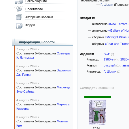
Перевод на русский:
Рекомендации
—
Г. Шокин
(Прорезин
Посетители
Авторские колонки
Входит в:
— антологию
«New Terrors 
Форум
— антологию
«Gallery of Ho
— сборник
«Midnight Pleasu
информация, новости
— сборник
«Fear and Tremb
7 августа 2026 г.
Составлена библиография
Оливера
Издания:
ВСЕ
(5)
К. Лэнгмида
/период:
1980-е
,
2020
(4)
/языки:
русский
,
анг
(1)
6 августа 2026 г.
Составлена библиография
Вероники
/перевод:
Г. Шокин
(1)
Дж. Генри
5 августа 2026 г.
Составлена библиография
Махмуда
Самиздат и фэнзины:
Эль-Сайеда
4 августа 2026 г.
Составлена библиография
Маркуса
Кливера
3 августа 2026 г.
Составлена библиография
Моники
Ким
2024 г.