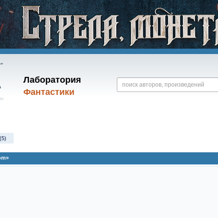
Лаборатория
Фантастики
(5)
om»