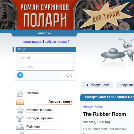
fantlab ru
регистрация
|
забыли пароль?
вход
OK
◄ Роберт Блох
издания 
Главная
Роберт Блох «The Rubber Ro
Авторы, книги
Роберт Блох
Новинки и планы
The Rubber Room
Награды, премии
Рассказ,
1980
год
Рейтинги
Язык написания: английский