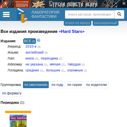
ЛАБОРАТОРИЯ
ФАНТАСТИКИ
поиск по жанру
расширенный
Все издания произведения
«Hard Stars»
Издания:
ВСЕ
(4)
/период:
2010-е
(4)
/языки:
английский
(4)
/тип:
книги
,
периодика
(3)
(1)
/обложка:
не указана
,
мягкая
,
твёрдая
(1)
(2)
(1)
/толщина:
средние
,
большие
,
огромные
(1)
(1)
(2)
Группировка:
по умолчанию
по году
по серии
по издателю
по формату
Периодика
(1):