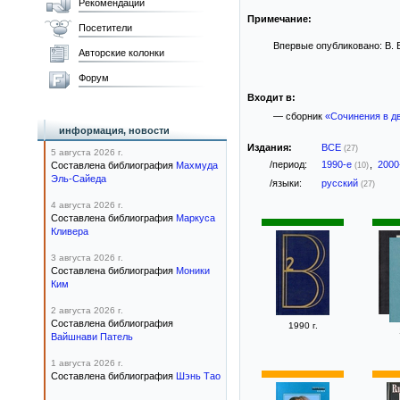
Рекомендации
Примечание:
Посетители
Впервые опубликовано: В. В
Авторские колонки
Форум
Входит в:
— сборник
«Сочинения в д
информация, новости
Издания:
ВСЕ
(27)
5 августа 2026 г.
/период:
1990-е
,
2000
Составлена библиография
Махмуда
(10)
Эль-Сайеда
/языки:
русский
(27)
4 августа 2026 г.
Составлена библиография
Маркуса
Кливера
3 августа 2026 г.
Составлена библиография
Моники
Ким
2 августа 2026 г.
Составлена библиография
1990 г.
Вайшнави Патель
1 августа 2026 г.
Составлена библиография
Шэнь Тао