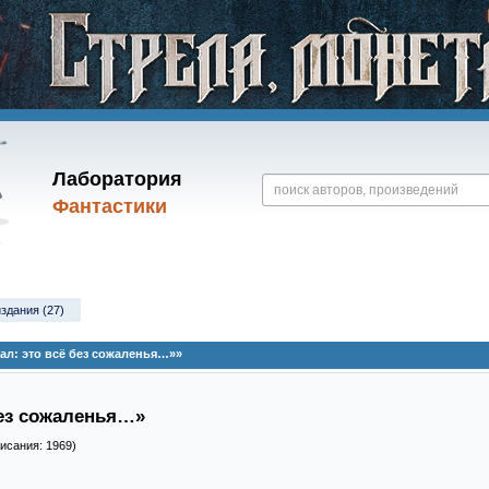
Лаборатория
Фантастики
издания (27)
л: это всё без сожаленья…»»
без сожаленья…»
писания: 1969)