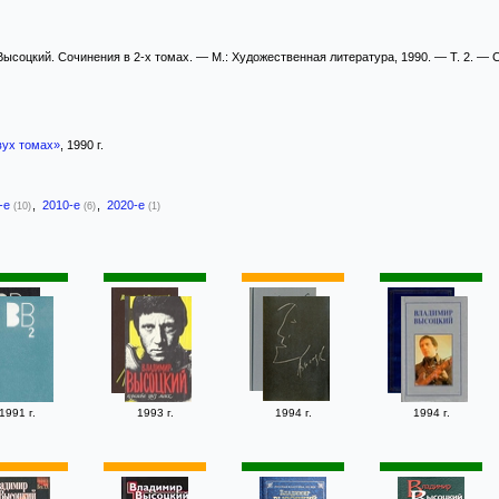
ысоцкий. Сочинения в 2-х томах. — М.: Художественная литература, 1990. — Т. 2. — С
вух томах»
, 1990 г.
-е
,
2010-е
,
2020-е
(10)
(6)
(1)
1991 г.
1993 г.
1994 г.
1994 г.