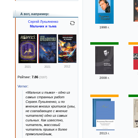
А вот, например:
Сергей Лукьяненко
Мальчик и тьма
1998 г.
2012
2021
2021
Рейтинг:
7.86
(3167)
2008 г.
Verner
:
«Мальчик и тьма» - одно из
самых странных работ
Сергея Лукьяненко, и по
мнению многих критиков (увы,
не совпадающее с мнение
читателя) одно из самых
сильных. Как известно,
читатель, массовый
читатель привык к более
2013 г.
прямолинейным,