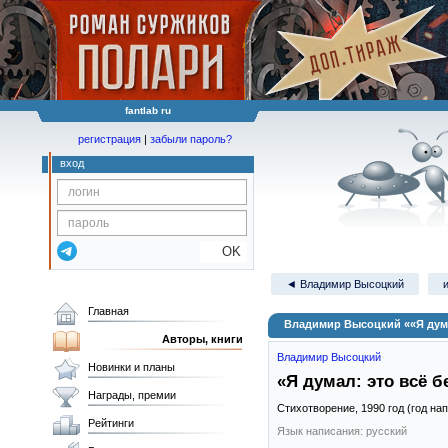
fantlab ru
регистрация
|
забыли пароль?
вход
OK
◄ Владимир Высоцкий
Главная
Владимир Высоцкий ««Я дума
Авторы, книги
Владимир Высоцкий
Новинки и планы
«Я думал: это всё 
Награды, премии
Стихотворение,
1990
год (год на
Рейтинги
Язык написания: русский