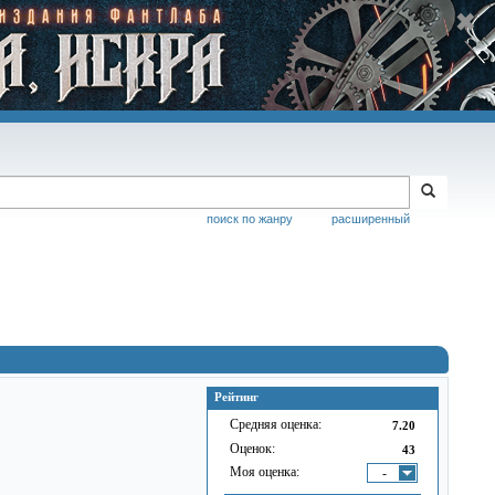
поиск по жанру
расширенный
Рейтинг
Средняя оценка:
7.20
Оценок:
43
Моя оценка:
-