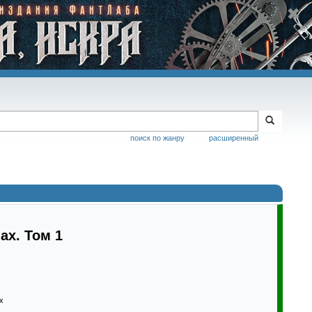
поиск по жанру
расширенный
ах. Том 1
х