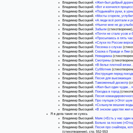
Владимир Высоцкий.
«Жил-был добрый дура
Владимир Высоцкий.
«Вот и кончился процес
Владимир Высоцкий.
«Подымайте руки, в ур
Владимир Высоцкий.
«Мосты сгорели, углуб
Владимир Высоцкий.
«А люди всё роптали и 
Владимир Высоцкий.
«Нынче мне не до улыб
Владимир Высоцкий.
Забыли
(стихотворение),
Владимир Высоцкий.
«Почти не стало усов и
Владимир Высоцкий.
«Просыпаюсь в пять ча
Владимир Высоцкий.
«Слухи по России верх
Владимир Высоцкий.
Песенка о слухах
(стихо
Владимир Высоцкий.
Сказка о Правде и Лжи
(с
Владимир Высоцкий.
Невидимка
(стихотворени
Владимир Высоцкий.
Смотрины
(стихотворени
Владимир Высоцкий.
«В белье плотной вязки
Владимир Высоцкий.
Субботник
(стихотворени
Владимир Высоцкий.
Инструкция перед поезд
Владимир Высоцкий.
Песня для выезжающих з
Владимир Высоцкий.
Таможенный досмотр
(с
Владимир Высоцкий.
«Жил-был один чудак…»
Владимир Высоцкий.
Поездка в город
(стихотв
Владимир Высоцкий.
Песня командировочног
Владимир Высоцкий.
Про глупцов («Этот шум
Владимир Высоцкий.
«Схлынули вешние вод
Владимир Высоцкий.
«В энском царстве жил 
Я в дела такие не суюсь
Владимир Высоцкий.
Маяк («Есть у нас один
Владимир Высоцкий.
Больно за поэзию («Отх
Владимир Высоцкий.
Песня про снайпера, кот
(стихотворение), стр. 552-553