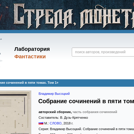
Лаборатория
Фантастики
е сочинений в пяти томах. Том 1»
Владимир Высоцкий
Собрание сочинений в пяти том
авторский сборник,
часть собрания сочинений
Составитель:
В. Дузь-Крятченко
М.:
СЛОВО
,
2018
г.
Серия:
Владимир Высоцкий. Собрание сочинений в пяти тома