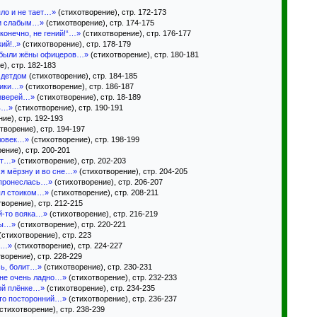
пло и не тает…»
(стихотворение), стр. 172-173
ки слабым…»
(стихотворение), стр. 174-175
 конечно, не гений!“…»
(стихотворение), стр. 176-177
ий!..»
(стихотворение), стр. 178-179
 были жёны офицеров…»
(стихотворение), стр. 180-181
), стр. 182-183
 детдом
(стихотворение), стр. 184-185
ники…»
(стихотворение), стр. 186-187
 зверей…»
(стихотворение), стр. 18-189
ть…»
(стихотворение), стр. 190-191
ие), стр. 192-193
творение), стр. 194-197
ловек…»
(стихотворение), стр. 198-199
ение), стр. 200-201
ет…»
(стихотворение), стр. 202-203
 я мёрзну и во сне…»
(стихотворение), стр. 204-205
 пронеслась…»
(стихотворение), стр. 206-207
ыл стоиком…»
(стихотворение), стр. 208-211
ворение), стр. 212-215
й-то вояка…»
(стихотворение), стр. 216-219
цы…»
(стихотворение), стр. 220-221
(стихотворение), стр. 223
ть…»
(стихотворение), стр. 224-227
ворение), стр. 228-229
сь, болит…»
(стихотворение), стр. 230-231
не очень ладно…»
(стихотворение), стр. 232-233
ой плёнке…»
(стихотворение), стр. 234-235
-то посторонний…»
(стихотворение), стр. 236-237
стихотворение), стр. 238-239