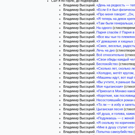
Сыт я по горло, до подбородка
Владимир Высоцкий.
«День на редкость — те
Владимир Высоцкий.
«Если б я был физичес
Владимир Высоцкий.
«Про меня говорят: „Он,
Владимир Высоцкий.
«Я теперь на девок крепк
Владимир Высоцкий.
«Там были генеральши,
Владимир Высоцкий.
На одного
(стихотворение
Владимир Высоцкий.
Парня спасём // Парня в
Владимир Высоцкий.
«Все мы чьи-то племян
Владимир Высоцкий.
«У домашних и хищных
Владимир Высоцкий.
«Смех, веселье, радос
Владимир Высоцкий.
Лечь на дно
(стихотворен
Владимир Высоцкий.
Всё относительно
(стихо
Владимир Высоцкий.
«Свои обиды каждый че
Владимир Высоцкий.
Беспокойство
(стихотвор
Владимир Высоцкий.
«Сколько лет, сколько л
Владимир Высоцкий.
«Холодно, метёт кругом,
Владимир Высоцкий.
«Машины идут, вот ещё
Владимир Высоцкий.
«Вы учтите, я раньше б
Владимир Высоцкий.
Моя «цыганская»
(стихот
Владимир Высоцкий.
«Приехал в Монако како
Владимир Высоцкий.
«Короткие, как послови
Владимир Высоцкий.
Несостоявшийся роман
Владимир Высоцкий.
«То ли — в избу и запе
Владимир Высоцкий.
Цыганская песня
(стихот
Владимир Высоцкий.
«И душа, и голова, кажи
Владимир Высоцкий.
«Подумаешь — с женой 
Владимир Высоцкий.
«Я скольжу по коричнев
Владимир Высоцкий.
«Мне в душу ступит кто
Владимир Высоцкий.
Попытка самоубийства
(