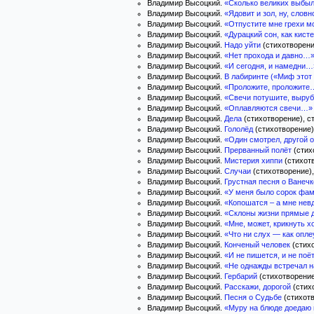
Владимир Высоцкий.
«Сколько великих выбыло
Владимир Высоцкий.
«Ядовит и зол, ну, словн
Владимир Высоцкий.
«Отпустите мне грехи м
Владимир Высоцкий.
«Дурацкий сон, как кис
Владимир Высоцкий.
Надо уйти
(стихотворение
Владимир Высоцкий.
«Нет прохода и давно…
Владимир Высоцкий.
«И сегодня, и намедни…
Владимир Высоцкий.
В лабиринте («Миф этот
Владимир Высоцкий.
«Проложите, проложите
Владимир Высоцкий.
«Свечи потушите, выру
Владимир Высоцкий.
«Оплавляются свечи…»
Владимир Высоцкий.
Дела
(стихотворение), ст
Владимир Высоцкий.
Гололёд
(стихотворение),
Владимир Высоцкий.
«Один смотрел, другой
Владимир Высоцкий.
Прерванный полёт
(стих
Владимир Высоцкий.
Мистерия хиппи
(стихотв
Владимир Высоцкий.
Случаи
(стихотворение),
Владимир Высоцкий.
Грустная песня о Ванечк
Владимир Высоцкий.
«У меня было сорок фа
Владимир Высоцкий.
«Копошатся – а мне не
Владимир Высоцкий.
«Склоны жизни прямые 
Владимир Высоцкий.
«Мне, может, крикнуть х
Владимир Высоцкий.
«Что ни слух — как оплеу
Владимир Высоцкий.
Конченый человек
(стихо
Владимир Высоцкий.
«И не пишется, и не по
Владимир Высоцкий.
«Не однажды встречал 
Владимир Высоцкий.
Гербарий
(стихотворение)
Владимир Высоцкий.
Расскажи, дорогой
(стихо
Владимир Высоцкий.
Песня о Судьбе
(стихотв
Владимир Высоцкий.
«Муру на блюде доедаю