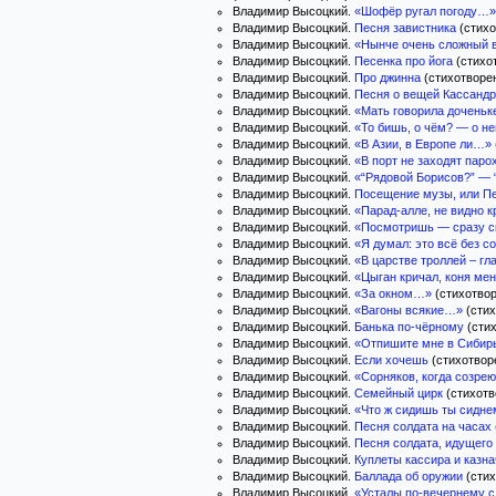
Владимир Высоцкий.
«Шофёр ругал погоду…»
Владимир Высоцкий.
Песня завистника
(стихо
Владимир Высоцкий.
«Нынче очень сложный 
Владимир Высоцкий.
Песенка про йога
(стихот
Владимир Высоцкий.
Про джинна
(стихотворен
Владимир Высоцкий.
Песня о вещей Кассанд
Владимир Высоцкий.
«Мать говорила дочень
Владимир Высоцкий.
«То бишь, о чём? — о н
Владимир Высоцкий.
«В Азии, в Европе ли…»
Владимир Высоцкий.
«В порт не заходят пар
Владимир Высоцкий.
«“Рядовой Борисов?” — “Я
Владимир Высоцкий.
Посещение музы, или Пе
Владимир Высоцкий.
«Парад-алле, не видно 
Владимир Высоцкий.
«Посмотришь — сразу ска
Владимир Высоцкий.
«Я думал: это всё без 
Владимир Высоцкий.
«В царстве троллей – г
Владимир Высоцкий.
«Цыган кричал, коня ме
Владимир Высоцкий.
«За окном…»
(стихотвор
Владимир Высоцкий.
«Вагоны всякие…»
(стих
Владимир Высоцкий.
Банька по-чёрному
(стих
Владимир Высоцкий.
«Отпишите мне в Сибирь 
Владимир Высоцкий.
Если хочешь
(стихотворе
Владимир Высоцкий.
«Сорняков, когда созре
Владимир Высоцкий.
Семейный цирк
(стихотв
Владимир Высоцкий.
«Что ж сидишь ты сидн
Владимир Высоцкий.
Песня солдата на часах
Владимир Высоцкий.
Песня солдата, идущего
Владимир Высоцкий.
Куплеты кассира и казн
Владимир Высоцкий.
Баллада об оружии
(стих
Владимир Высоцкий.
«Усталы по-вечернему 