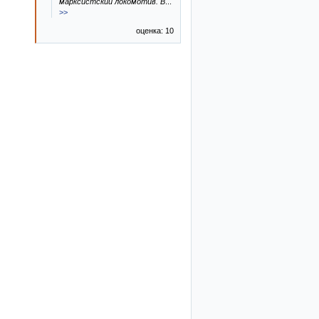
марксистский локомотив. В
...
>>
оценка: 10