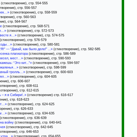
(стихотворение), стр. 554-555
творение), стр. 556-557
век…»
(стихотворение), стр. 558-559
ворение), стр. 560-563
ие), стр. 564-567
ре
(стихотворение), стр. 568-571
ке…»
(стихотворение), стр. 572-573
евесте я…»
(стихотворение), стр. 574-575
(стихотворение), стр. 576-579
оходы…»
(стихотворение), стр. 580-581
!” — “Давай, как было дело!” ...»
(стихотворение), стр. 582-585
сенка плагиатора
(стихотворение), стр. 586-589
кресел, мест…»
(стихотворение), стр. 590-593
жешь: “Это кит...”»
(стихотворение), стр. 594-597
сожаленья…»
(стихотворение), стр. 598-599
лавный тролль…»
(стихотворение), стр. 600-603
нял…»
(стихотворение), стр. 604-605
ение), стр. 606-607
отворение), стр. 608-611
отворение), стр. 612-615
– я в Сибири!..»
(стихотворение) стр. 616-617
ние), стр. 618-623
ют…»
(стихотворение), стр. 624-625
орение), стр. 626-633
ем…»
(стихотворение), стр. 634-635
(стихотворение), стр. 636-639
 на войну
(стихотворение), стр. 640-641
ачея
(стихотворение), стр. 642-645
отворение), стр. 646-653
с утра…»
(стихотворение), стр. 654-655