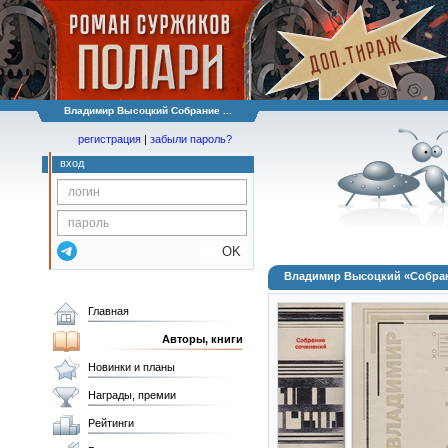
Владимир Высоцкий Собрание ...
регистрация
|
забыли пароль?
вход
OK
Владимир Высоцкий «Собрани
Главная
Авторы, книги
Новинки и планы
Награды, премии
Рейтинги