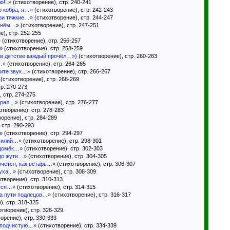
!..»
(стихотворение), стр. 240-241
о кобра, я…»
(стихотворение), стр. 242-243
ои тяжкие…»
(стихотворение), стр. 244-247
тенём…»
(стихотворение), стр. 247-251
), стр. 252-255
»
(стихотворение), стр. 256-257
»
(стихотворение), стр. 258-259
 в детстве каждый прочёл…»)
(стихотворение), стр. 260-263
…»
(стихотворение), стр. 264-265
бите звук…»
(стихотворение), стр. 266-267
(стихотворение), стр. 268-269
р. 270-273
 стр. 274-275
 орал…»
(стихотворение), стр. 276-277
отворение), стр. 278-283
орение), стр. 284-289
 стр. 290-293
е
(стихотворение), стр. 294-297
милий…»
(стихотворение), стр. 298-301
вдомёк…»
(стихотворение), стр. 302-303
до жути…»
(стихотворение), стр. 304-305
очется, как встарь…»
(стихотворение), стр. 306-307
ха!..»
(стихотворение), стр. 308-309
творение), стр. 310-313
ётся…»
(стихотворение), стр. 314-315
на пути подлецов…»
(стихотворение), стр. 316-317
, стр. 318-325
творение), стр. 326-329
орение), стр. 330-333
 подчистую…»
(стихотворение), стр. 334-339