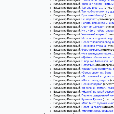
Владимир Высоцкий.
Я женщин не бил до сем
Владимир Высоцкий.
«Давно я понял – жить 
Владимир Высоцкий.
Так оно и есть…
(стихотв
Владимир Высоцкий.
Так люблю я стоять у до
Владимир Высоцкий.
Простите Мишку!
(стихот
Владимир Высоцкий.
Рецидивист
(стихотворен
Владимир Высоцкий.
Ребята, напишите мне п
Владимир Высоцкий.
Счётчик щёлкает
(стихот
Владимир Высоцкий.
Ну о чём с тобою говорит
Владимир Высоцкий.
Уголовный кодекс
(стихо
Владимир Высоцкий.
Мать моя — давай рыда
Владимир Высоцкий.
Несостоявшаяся свадьб
Владимир Высоцкий.
Песня про стукача
(стихо
Владимир Высоцкий.
Формулировка
(стихотво
Владимир Высоцкий.
«А в двенадцать часов
Владимир Высоцкий.
«Дайте собакам мяса…»
Владимир Высоцкий.
В тюрьме Таганской нас
Владимир Высоцкий.
Попутчик
(стихотворение
Владимир Высоцкий.
«Пишет мне сестричка,
Владимир Высоцкий.
«Здесь сидел ты, Валет
Владимир Высоцкий.
«Вот главный вход, но т
Владимир Высоцкий.
«Потихоньку, гады!..»
(ст
Владимир Высоцкий.
Песня бандитов
(стихотв
Владимир Высоцкий.
«Я склонен думать, гра
Владимир Высоцкий.
«На мой на юный возра
Владимир Высоцкий.
Песня о раздвоенной ли
Владимир Высоцкий.
Куплеты Гусева
(стихотв
Владимир Высоцкий.
«Мне бы те годочки ми
Владимир Высоцкий.
Побег на рывок
(стихотво
Владимир Высоцкий.
«Неужто здесь сошёлся