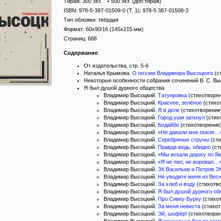
Тираж:
300 экз. + 500 экз. (доп.тираж)
ISBN:
978-5-387-01509-0 (Т. 1); 978-5 387-01508-3
Тип обложки:
твёрдая
Формат:
60x90/16
(145x215 мм)
Страниц:
688
Содержание
:
От издательства, стр. 5-6
Наталья Крымова.
О поэзии Владимира Высоцкого
(ст
Некоторые особенности собрания сочинений В. С. Высо
Я был душой дурного общества
Владимир Высоцкий.
Татуировка
(стихотворен
Владимир Высоцкий.
Красное, зелёное
(стихот
Владимир Высоцкий.
Я в деле
(стихотворение)
Владимир Высоцкий.
Город уши заткнул
(стихо
Владимир Высоцкий.
Бодайбо
(стихотворение)
Владимир Высоцкий.
«Не давали мне покоя…
Владимир Высоцкий.
Серебряные струны
(сти
Владимир Высоцкий.
Правда ведь, обидно
(ст
Владимир Высоцкий.
«Мы искали дорогу по В
Владимир Высоцкий.
«Я не пил, не воровал…
Владимир Высоцкий.
ЗК Васильев и Петров З
Владимир Высоцкий.
Не уводите меня из Вес
Владимир Высоцкий.
За хлеб и воду
(стихотво
Владимир Высоцкий.
Я был душой дурного о
Владимир Высоцкий.
Про Сивку-Бурку
(стихот
Владимир Высоцкий.
За меня невеста
(стихот
Владимир Высоцкий.
Эй, шофёр!
(стихотворен