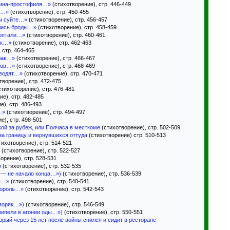
чина-простофиля…»
(стихотворение), стр. 446-449
с…»
(стихотворение), стр. 450-455
ны суйте…»
(стихотворение), стр. 456-457
ились броды…»
(стихотворение), стр. 458-459
роптали…»
(стихотворение), стр. 460-461
ок…»
(стихотворение), стр. 462-463
 стр. 464-465
 бак…»
(стихотворение), стр. 466-467
сов…»
(стихотворение), стр. 468-469
оводят…»
(стихотворение), стр. 470-471
творение), стр. 472-475
тихотворение), стр. 476-481
е), стр. 482-485
е), стр. 486-493
…»
(стихотворение), стр. 494-497
е), стр. 498-501
кой за рубеж, или Полчаса в месткоме
(стихотворение), стр. 502-509
а границу и вернувшихся оттуда
(стихотворение) стр. 510-513
тихотворение), стр. 514-521
(стихотворение), стр. 522-527
орение), стр. 528-531
о
(стихотворение), стр. 532-535
 — не начало конца…»)
(стихотворение), стр. 536-539
ы…»
(стихотворение), стр. 540-541
король…»
(стихотворение), стр. 542-543
 моряк…»)
(стихотворение), стр. 546-549
рипели в агонии оды…»)
(стихотворение), стр. 550-551
орый через 15 лет после войны спился и сидит в ресторане