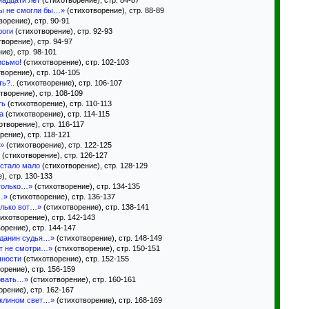
надцати лет
(стихотворение), стр. 84-87
мы не смогли бы…»
(стихотворение), стр. 88-89
орение), стр. 90-91
роги
(стихотворение), стр. 92-93
ворение), стр. 94-97
ие), стр. 98-101
исьмо!
(стихотворение), стр. 102-103
ворение), стр. 104-105
ь?..
(стихотворение), стр. 106-107
творение), стр. 108-109
ть
(стихотворение), стр. 110-113
а
(стихотворение), стр. 114-115
творение), стр. 116-117
рение), стр. 118-121
…»
(стихотворение), стр. 122-125
(стихотворение), стр. 126-127
 стало мало
(стихотворение), стр. 128-129
), стр. 130-133
 только…»
(стихотворение), стр. 134-135
…»
(стихотворение), стр. 136-137
олько вот…»
(стихотворение), стр. 138-141
ихотворение), стр. 142-143
орение), стр. 144-147
жданин судья…»
(стихотворение), стр. 148-149
ст не смотри…»
(стихотворение), стр. 150-151
чности
(стихотворение), стр. 152-155
орение), стр. 156-159
новать…»
(стихотворение), стр. 160-161
рение), стр. 162-167
 клином свет…»
(стихотворение), стр. 168-169