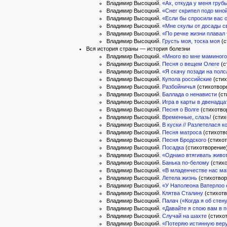
Владимир Высоцкий.
«Ах, откуда у меня груб
Владимир Высоцкий.
«Снег скрипел подо мн
Владимир Высоцкий.
«Если бы спросили вас 
Владимир Высоцкий.
«Мне скулы от досады 
Владимир Высоцкий.
«По речке жизни плавал
Владимир Высоцкий.
Грусть моя, тоска моя
(с
Вся история страны — история болезни
Владимир Высоцкий.
«Много во мне маминог
Владимир Высоцкий.
Песня о вещем Олеге
(с
Владимир Высоцкий.
«Я скачу позади на пол
Владимир Высоцкий.
Купола российские
(стих
Владимир Высоцкий.
Разбойничья
(стихотворе
Владимир Высоцкий.
Баллада о ненависти
(ст
Владимир Высоцкий.
Игра в карты в двенадца
Владимир Высоцкий.
Песня о Волге
(стихотвор
Владимир Высоцкий.
Временные, слазь!
(стих
Владимир Высоцкий.
В куски // Разлетелася к
Владимир Высоцкий.
Песня матроса
(стихотво
Владимир Высоцкий.
Песня Бродского
(стихот
Владимир Высоцкий.
Посадка
(стихотворение)
Владимир Высоцкий.
«Однако втягивать жив
Владимир Высоцкий.
Банька по-белому
(стихо
Владимир Высоцкий.
«В младенчестве нас м
Владимир Высоцкий.
Летела жизнь
(стихотвор
Владимир Высоцкий.
«У Наполеона Ватерлоо 
Владимир Высоцкий.
Клятва Сталину
(стихотв
Владимир Высоцкий.
Палач («Когда я об стен
Владимир Высоцкий.
«Давайте я спою вам в
Владимир Высоцкий.
Случай на шахте
(стихот
Владимир Высоцкий.
«Потеряю истинную ве