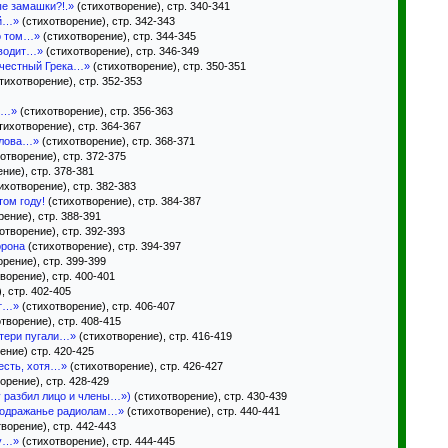
ые замашки?!.»
(стихотворение), стр. 340-341
ой…»
(стихотворение), стр. 342-343
о том…»
(стихотворение), стр. 344-345
сводит…»
(стихотворение), стр. 346-349
 честный Грека…»
(стихотворение), стр. 350-351
тихотворение), стр. 352-353
о…»
(стихотворение), стр. 356-363
тихотворение), стр. 364-367
слова…»
(стихотворение), стр. 368-371
отворение), стр. 372-375
ние), стр. 378-381
ихотворение), стр. 382-383
том году!
(стихотворение), стр. 384-387
ение), стр. 388-391
отворение), стр. 392-393
орона
(стихотворение), стр. 394-397
рение), стр. 399-399
ворение), стр. 400-401
, стр. 402-405
от…»
(стихотворение), стр. 406-407
творение), стр. 408-415
атери пугали…»
(стихотворение), стр. 416-419
ение) стр. 420-425
есть, хотя…»
(стихотворение), стр. 426-427
орение), стр. 428-429
у разбил лицо и члены…»)
(стихотворение), стр. 430-439
 подражанье радиолам…»
(стихотворение), стр. 440-441
ворение), стр. 442-443
ру…»
(стихотворение), стр. 444-445