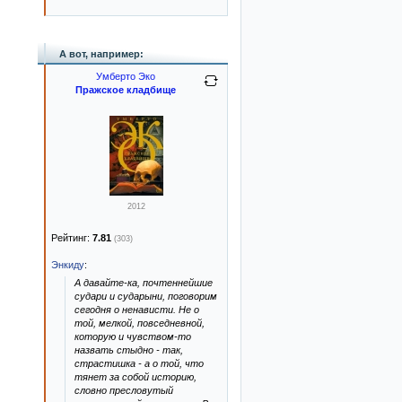
А вот, например:
Умберто Эко
Пражское кладбище
2012
Рейтинг:
7.81
(303)
Энкиду
:
А давайте-ка, почтеннейшие
судари и сударыни, поговорим
сегодня о ненависти. Не о
той, мелкой, повседневной,
которую и чувством-то
назвать стыдно - так,
страстишка - а о той, что
тянет за собой историю,
словно пресловутый