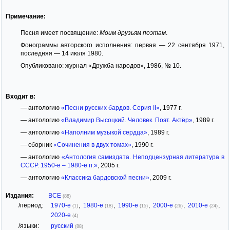
Примечание:
Песня имеет посвящение:
Моим друзьям поэтам
.
Фонограммы авторского исполнения: первая — 22 сентября 1971,
последняя — 14 июля 1980.
Опубликовано: журнал «Дружба народов», 1986, № 10.
Входит в:
— антологию
«Песни русских бардов. Серия II»
, 1977 г.
— антологию
«Владимир Высоцкий. Человек. Поэт. Актёр»
, 1989 г.
— антологию
«Наполним музыкой сердца»
, 1989 г.
— сборник
«Сочинения в двух томах»
, 1990 г.
— антологию
«Антология самиздата. Неподцензурная литература в
СССР. 1950-е – 1980-е гг.»
, 2005 г.
— антологию
«Классика бардовской песни»
, 2009 г.
Издания:
ВСЕ
(88)
/период:
1970-е
,
1980-е
,
1990-е
,
2000-е
,
2010-е
,
(1)
(18)
(15)
(26)
(24)
2020-е
(4)
/языки:
русский
(88)