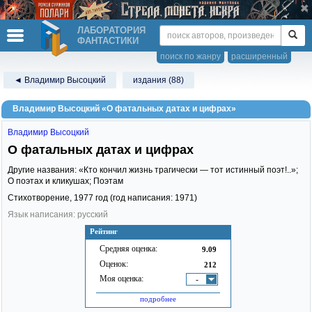
ЛАБОРАТОРИЯ
ФАНТАСТИКИ
поиск по жанру
расширенный
◄ Владимир Высоцкий
издания (88)
Владимир Высоцкий «О фатальных датах и цифрах»
Владимир Высоцкий
О фатальных датах и цифрах
Другие названия: «Кто кончил жизнь трагически — тот истинный поэт!..»;
О поэтах и кликушах; Поэтам
Стихотворение,
1977
год (год написания: 1971)
Язык написания: русский
Рейтинг
Средняя оценка:
9.09
Оценок:
212
Моя оценка:
-
подробнее