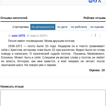
Отзывы читателей
Рейтинг отзыва
Сортировка:
по актуальности
по дате
по рейтингу
по оценке
[
1
]
vam-1970
,
31 марта 2020 г.
Песня имеет посвящение: Моим друзьям поэтам.
1938-1971 — поэту было 33 года. Недаром он в тексте сравнивает
себя с Христом, которому тоже было 33 при распятии. Видно было по этому
поводу и написано. О трагической судьбе поэтов : Пушкина, Маяковского,
Есенина. Может быть и себя. Слишком уж меткие слова у поэтов, не любит
их власть. Которая, как мне кажется, и книг никаких не читает после
окончания школ. Не говоря уже о лирике.
Оценка:
10
Написать отзыв: