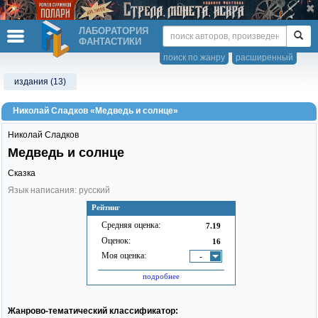
ЛАБОРАТОРИЯ
ФАНТАСТИКИ
поиск по жанру
расширенный
издания (13)
Николай Сладков «Медведь и солнце»
Николай Сладков
Медведь и солнце
Сказка
Язык написания: русский
Рейтинг
Средняя оценка:
7.19
Оценок:
16
Моя оценка:
-
подробнее
Жанрово-тематический классификатор: