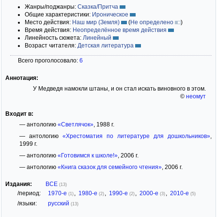
Жанры/поджанры:
Сказка/Притча
Общие характеристики:
Ироническое
Место действия:
Наш мир (Земля)
(
Не определено
)
Время действия:
Неопределённое время действия
Линейность сюжета:
Линейный
Возраст читателя:
Детская литература
Всего проголосовало:
6
Аннотация:
У Медведя намокли штаны, и он стал искать виновного в этом.
©
неомут
Входит в:
— антологию
«Светлячок»
, 1988 г.
— антологию
«Хрестоматия по литературе для дошкольников»
,
1999 г.
— антологию
«Готовимся к школе!»
, 2006 г.
— антологию
«Книга сказок для семейного чтения»
, 2006 г.
Издания:
ВСЕ
(13)
/период:
1970-е
,
1980-е
,
1990-е
,
2000-е
,
2010-е
(1)
(2)
(2)
(3)
(5)
/языки:
русский
(13)