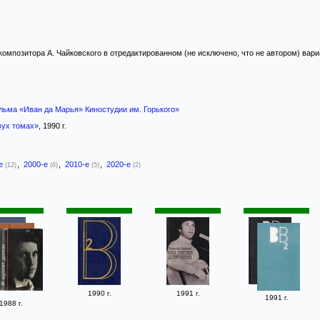
омпозитора А. Чайковского в отредактированном (не исключено, что не автором) вари
льма «Иван да Марья» Киностудии им. Горького»
вух томах»
, 1990 г.
-е
,
2000-е
,
2010-е
,
2020-е
(12)
(6)
(5)
(2)
1990 г.
1991 г.
1991 г.
1988 г.