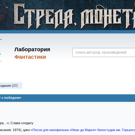
Лаборатория
Фантастики
издания (27)
 с победою»
пера…»; Слава солдату
писания: 1974); цикл
«Песни для кинофильма «Иван да Марья» Киностудии им. Горьког