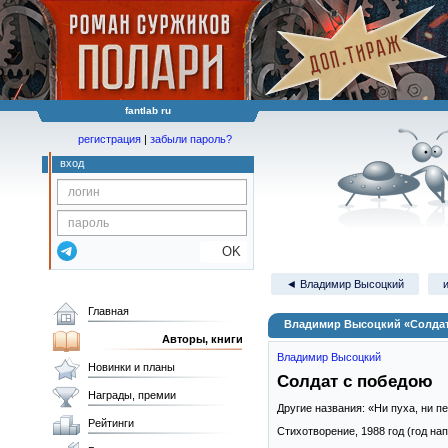
fantlab ru
регистрация
|
забыли пароль?
вход
OK
◄ Владимир Высоцкий
Главная
Владимир Высоцкий «Солдат
Авторы, книги
Владимир Высоцкий
Новинки и планы
Солдат с победою
Награды, премии
Другие названия: «Ни пуха, ни 
Рейтинги
Стихотворение,
1988
год (год на