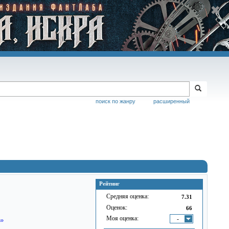
поиск по жанру
расширенный
Рейтинг
Средняя оценка:
7.31
Оценок:
66
Моя оценка:
-
о»