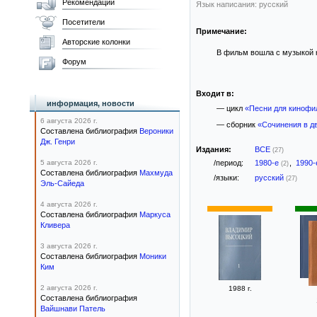
Рекомендации
Язык написания: русский
Посетители
Примечание:
Авторские колонки
В фильм вошла с музыкой к
Форум
Входит в:
информация, новости
— цикл
«Песни для кинофи
6 августа 2026 г.
— сборник
«Сочинения в д
Составлена библиография
Вероники
Дж. Генри
Издания:
ВСЕ
(27)
5 августа 2026 г.
/период:
1980-е
,
1990
(2)
Составлена библиография
Махмуда
/языки:
русский
(27)
Эль-Сайеда
4 августа 2026 г.
Составлена библиография
Маркуса
Кливера
3 августа 2026 г.
Составлена библиография
Моники
Ким
2 августа 2026 г.
1988 г.
Составлена библиография
Вайшнави Патель