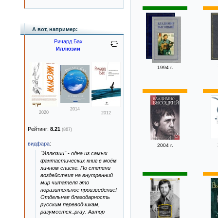
А вот, например:
Ричард Бах
Иллюзии
1994 г.
2014
2020
2012
Рейтинг:
8.21
(867)
видфара
:
2004 г.
"Иллюзии" - одна из самых
фантастических книг в моём
личном списке. По степени
воздействия на внутренний
мир читателя это
поразительное произведение!
Отдельная благодарность
русским переводчикам,
разумеется.:pray: Автор