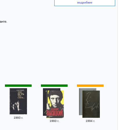
подробнее
анте.
1993 г.
1993 г.
1994 г.