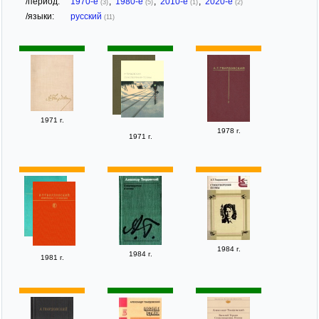
/период:
1970-е
,
1980-е
,
2010-е
,
2020-е
(3)
(5)
(1)
(2)
/языки:
русский
(11)
1971 г.
1978 г.
1971 г.
1984 г.
1984 г.
1981 г.