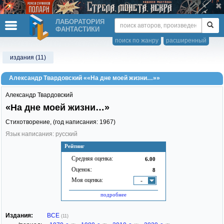
ЛАБОРАТОРИЯ
ФАНТАСТИКИ
поиск по жанру
расширенный
издания (11)
Александр Твардовский ««На дне моей жизни…»»
Александр Твардовский
«На дне моей жизни…»
Стихотворение, (год написания: 1967)
Язык написания: русский
Рейтинг
Средняя оценка:
6.00
Оценок:
8
Моя оценка:
-
подробнее
Издания:
ВСЕ
(11)