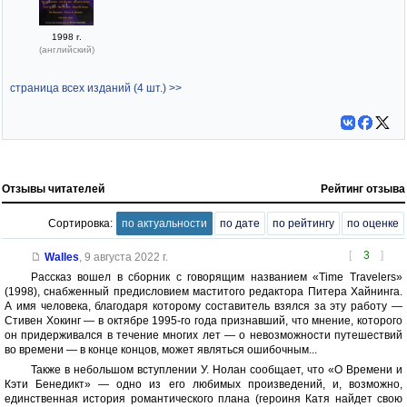
1998 г.
(английский)
страница всех изданий (4 шт.) >>
Отзывы читателей
Рейтинг отзыва
Сортировка:
по актуальности
по дате
по рейтингу
по оценке
[
3
]
Walles
,
9 августа 2022 г.
Рассказ вошел в сборник с говорящим названием «Time Travelers»
(1998), снабженный предисловием маститого редактора Питера Хайнинга.
А имя человека, благодаря которому составитель взялся за эту работу —
Стивен Хокинг — в октябре 1995-го года признавший, что мнение, которого
он придерживался в течение многих лет — о невозможности путешествий
во времени — в конце концов, может являться ошибочным...
Также в небольшом вступлении У. Нолан сообщает, что «О Времени и
Кэти Бенедикт» — одно из его любимых произведений, и, возможно,
единственная история романтического плана (героиня Катя найдет свою