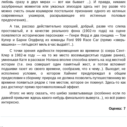
любовь сразу в двух мирах — вот как бывает ...). И правда, никаких
зазубренных моментов или ужасных эпизодов здесь нет (ну разве что
можно счесть оным кошмаром постельное признание одного из катиных
современных ухажеров, раскрывающее его истинные половые
предпочтения)...
А так, рассказ действительно хороший, добрый, разве что слегка
простоватый, и в качестве реального фона (1902-го года) на сцене
появляются исторические персонажи — Генри Форд и два гонщика — Том
Купер и Барни Олдфилд из команды Ford 999 Race Car (прямо «зверь-
машина» — пятьдесят миль в час выдаёт!...).
С точки зрения идейности перемещения во времени (с озера Сент-
Клер в 1982-м году — на то же место восемьюдесятью годами ранее),
умненькая Катя в рассказе Нолана вполне способна влиять на ход местной
истории (т.е. она совершит один памятный жест, и потом вспомнит
подшивки газет из своего времени, сообразив, что к чему...). Выходит, не
исполнено условие, о котором Хайнинг предупреждал в общем
предисловии к сборнику: природа не должна позволить путешественнику во
времени появиться рядом с тем местом, которое он покинул. Здесь-то как
раз достигнут прямо противоположный эффект.
Итого: не могу сказать, что шибко захватывающе (особенно если по
давней привычке ждешь какого-нибудь финального выверта...), но всё равно
интересно.
Оценка:
7