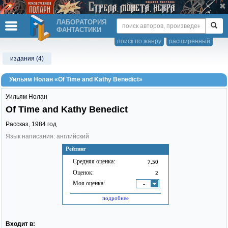
ЛАБОРАТОРИЯ
ФАНТАСТИКИ
поиск по жанру
расширенный
издания (4)
Уильям Нолан «Of Time and Kathy Benedict»
Уильям Нолан
Of Time and Kathy Benedict
Рассказ,
1984
год
Язык написания: английский
Рейтинг
Средняя оценка:
7.50
Оценок:
2
Моя оценка:
-
подробнее
Входит в: