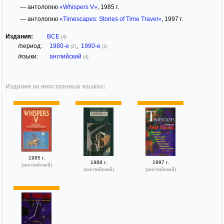
— антологию
«Whispers V»
, 1985 г.
— антологию
«Timescapes: Stories of Time Travel»
, 1997 г.
Издания:
ВСЕ
(4)
/период:
1980-е
,
1990-е
(2)
(2)
/языки:
английский
(4)
Издания на иностранных языках:
1985 г.
1988 г.
1997 г.
(английский)
(английский)
(английский)