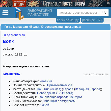
ЛАБОРАТОРИЯ
ФАНТАСТИКИ
поиск по жанру
расширенный
Ги де Мопассан «Волк». Классификация по жанрам
Ги де Мопассан
Волк
Le Loup
рассказ,
1882
год
Жанровые оценки посетителей:
БРАШКОВА
:
2025-07-11 20:33:41
Жанры/поджанры:
Реализм
Общие характеристики:
Приключенческое
Место действия:
Наш мир (Земля)
(
Европа
(
Западная Европа
)
)
Время действия:
Новое время (17-19 века)
Сюжетные ходы:
Становление/взросление героя
Линейность сюжета:
Линейный с экскурсами
Возраст читателя:
Любой