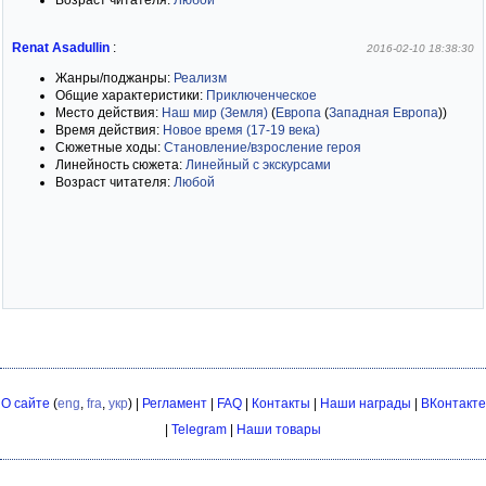
Возраст читателя:
Любой
Renat Asadullin
:
2016-02-10 18:38:30
Жанры/поджанры:
Реализм
Общие характеристики:
Приключенческое
Место действия:
Наш мир (Земля)
(
Европа
(
Западная Европа
)
)
Время действия:
Новое время (17-19 века)
Сюжетные ходы:
Становление/взросление героя
Линейность сюжета:
Линейный с экскурсами
Возраст читателя:
Любой
О сайте
(
eng
,
fra
,
укр
) |
Регламент
|
FAQ
|
Контакты
|
Наши награды
|
ВКонтакте
|
Telegram
|
Наши товары