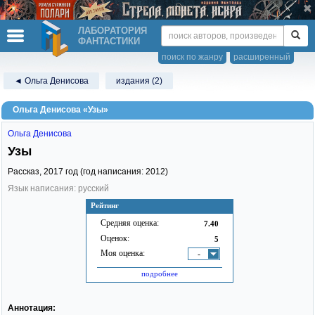
ЛАБОРАТОРИЯ
ФАНТАСТИКИ
поиск по жанру
расширенный
◄ Ольга Денисова
издания (2)
Ольга Денисова «Узы»
Ольга Денисова
Узы
Рассказ,
2017
год (год написания: 2012)
Язык написания: русский
Рейтинг
Средняя оценка:
7.40
Оценок:
5
Моя оценка:
-
подробнее
Аннотация: