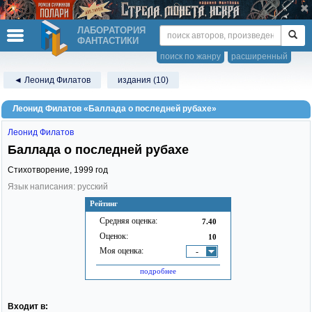
ЛАБОРАТОРИЯ
ФАНТАСТИКИ
поиск по жанру
расширенный
◄ Леонид Филатов
издания (10)
Леонид Филатов «Баллада о последней рубахе»
Леонид Филатов
Баллада о последней рубахе
Стихотворение,
1999
год
Язык написания: русский
Рейтинг
Средняя оценка:
7.40
Оценок:
10
Моя оценка:
-
подробнее
Входит в: