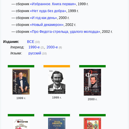
— сборник
«Избранное. Книга первая»
, 1999 г.
— сборник
«Нет худа без добра»
, 1999 г.
— сборник
«И год как день»
, 2000 г.
— сборник
«Новый декамерон»
, 2002 г.
— сборник
«Про Федота-стрельца, удалого молодца»
, 2002 г.
Издания:
ВСЕ
(10)
/период:
1990-е
,
2000-е
(2)
(8)
/языки:
русский
(10)
1999 г.
1999 г.
2000 г.