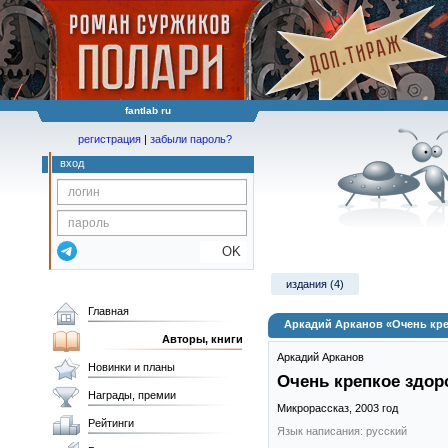
fantlab ru
регистрация
|
забыли пароль?
вход
OK
издания (4)
Главная
Аркадий Арканов «Очень кр
Авторы, книги
Аркадий Арканов
Новинки и планы
Очень крепкое здор
Награды, премии
Микрорассказ,
2003
год
Рейтинги
Язык написания: русский