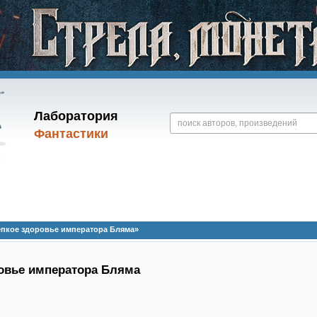
Лаборатория
Фантастики
епкое здоровье императора Бляма»
овье императора Бляма