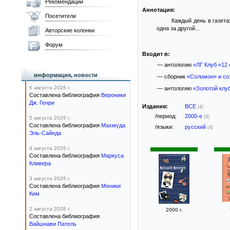
Рекомендации
Аннотация:
Посетители
Каждый день в газета
одна за другой...
Авторские колонки
Форум
Входит в:
— антологию
«ЛГ Клуб «12
информация, новости
— сборник
«Соломон» и со
6 августа 2026 г.
— антологию
«Золотой клу
Составлена библиография
Вероники
Дж. Генри
Издания:
ВСЕ
(4)
/период:
2000-е
(4)
5 августа 2026 г.
Составлена библиография
Махмуда
/языки:
русский
(4)
Эль-Сайеда
4 августа 2026 г.
Составлена библиография
Маркуса
Кливера
3 августа 2026 г.
Составлена библиография
Моники
Ким
2 августа 2026 г.
2000 г.
Составлена библиография
Вайшнави Патель