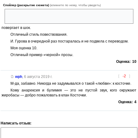
Спойлер (раскрытие сюжета)
(кликните по нему, чтобы увидеть)
к скелету женщины, который в последствии оживает не только в его
фантазиях, но и наяву,
повергает в шок.
Отличный стиль повествования.
И. Гурова в очередной раз постаралась и не подвела с переводом.
Моя оценка 10.
Отличный пример «черной» прозы.
Оценка:
10
[
-2
]
wph
,
6 августа 2019 г.
М-да, забавно. Никогда не задумывался о такой «любви»: к косточке.
Кому анарексия и булимия — это не пустой звук, кого окружают
жиробасы — добро пожаловать в клан Косточки.
Оценка:
4
Написать отзыв: