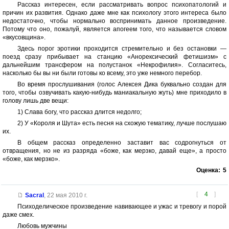
Рассказ интересен, если рассматривать вопрос психопатологий и
причин их развития. Однако даже мне как психологу этого интереса было
недостаточно, чтобы нормально воспринимать данное произведение.
Потому что оно, пожалуй, является апогеем того, что называется словом
«вкусовщина».
Здесь порог эротики проходится стремительно и без остановки —
поезд сразу прибывает на станцию «Анорексический фетишизм» с
дальнейшим трансфером на полустанок «Некрофилия». Согласитесь,
насколько бы вы ни были готовы ко всему, это уже немного перебор.
Во время прослушивания (голос Алексея Дика буквально создан для
того, чтобы озвучивать какую-нибудь маниакальную жуть) мне приходило в
голову лишь две вещи:
1) Слава богу, что рассказ длится недолго;
2) У «Короля и Шута» есть песня на схожую тематику, лучше послушаю
их.
В общем рассказ определенно заставит вас содрогнуться от
отвращения, но не из разряда «боже, как мерзко, давай еще», а просто
«боже, как мерзко».
Оценка:
5
[
4
]
Sacral
,
22 мая 2010 г.
Психоделическое произведение навивающее и ужас и тревогу и порой
даже смех.
Любовь мужчины