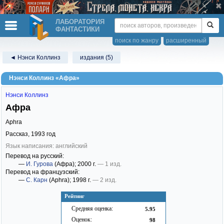
ЛАБОРАТОРИЯ
ФАНТАСТИКИ
поиск по жанру
расширенный
◄ Нэнси Коллинз
издания (5)
Нэнси Коллинз «Афра»
Нэнси Коллинз
Афра
Aphra
Рассказ,
1993
год
Язык написания: английский
Перевод на русский:
—
И. Гурова
(Афра)
; 2000 г.
— 1 изд.
Перевод на французский:
—
С. Карн
(Aphra)
; 1998 г.
— 2 изд.
Рейтинг
Средняя оценка:
5.95
Оценок:
98