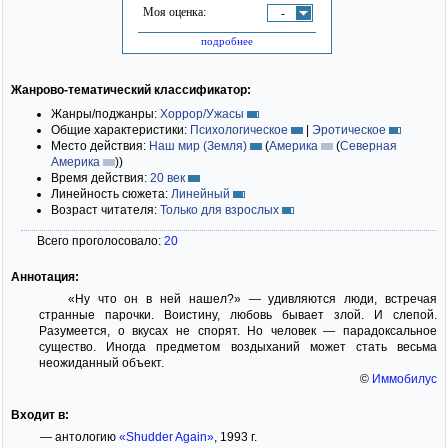
Моя оценка:
-
подробнее
Жанрово-тематический классификатор:
Жанры/поджанры:
Хоррор/Ужасы
Общие характеристики:
Психологическое
|
Эротическое
Место действия:
Наш мир (Земля)
(
Америка
(
Северная
Америка
)
)
Время действия:
20 век
Линейность сюжета:
Линейный
Возраст читателя:
Только для взрослых
Всего проголосовало:
20
Аннотация:
«Ну что он в ней нашел?» — удивляются люди, встречая
странные парочки. Воистину, любовь бывает злой. И слепой.
Разумеется, о вкусах не спорят. Но человек — парадоксальное
существо. Иногда предметом воздыханий может стать весьма
неожиданный объект.
©
Иммобилус
Входит в:
— антологию
«Shudder Again»
, 1993 г.