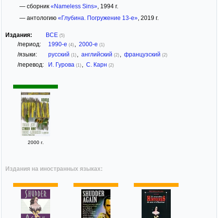
— сборник
«Nameless Sins»
, 1994 г.
— антологию
«Глубина. Погружение 13-е»
, 2019 г.
Издания:
ВСЕ
(5)
/период:
1990-е
,
2000-е
(4)
(1)
/языки:
русский
,
английский
,
французский
(1)
(2)
(2)
/перевод:
И. Гурова
,
С. Карн
(1)
(2)
2000 г.
Издания на иностранных языках: