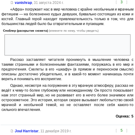
[
3
]
vanishrap
,
31 августа 2024 г.
«Афра» погружает нас в мир человека с крайне необычным и мрачным
фетишем — на болезненно худых девушек, буквально состоящих из кожи и
костей. Главный герой находит привлекательность только в том, что для
большинства людей было бы отвратительным и пугающим.
Спойлер (раскрытие сюжета)
(кликните по нему, чтобы увидеть)
Этот фетиш достигает своего крайнего предела, когда мужчина
собирает скелет, наряжает его в женские платья и находит его более
привлекательным, чем любое живое женское тело.
Рассказ заставляет читателя проникнуть в мышление человека с
такими странными и болезненными фантазиями, погружаясь в его мир и
предпочтения. Скелеты в его «шкафу» (в прямом и переносном смысле)
описаны достаточно убедительно, и в какой-то момент начинаешь почти
верить и понимать его восприятие.
Однако, несмотря на погружение в эту мрачную атмосферу, рассказ не
ведёт к чему-то более глубокому или неожиданному. Он просто показывает
нам этот странный мир, но не развивает его в нечто более значимое или
остросюжетное. Это история, которая скорее вызывает любопытство своей
мрачной и необычной темой, но не оставляет после себя какого-то
сильного впечатления.
Оценка:
5
[
5
]
Joul Harristar
,
11 декабря 2019 г.