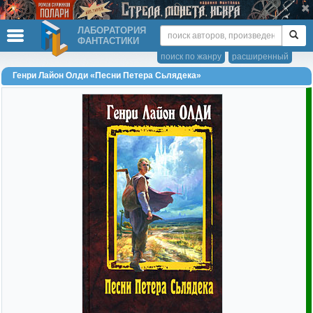
ЛАБОРАТОРИЯ
ФАНТАСТИКИ
поиск по жанру
расширенный
Генри Лайон Олди «Песни Петера Сьлядека»