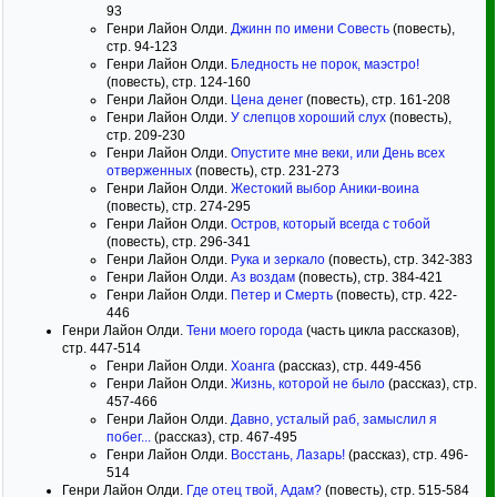
93
Генри Лайон Олди.
Джинн по имени Совесть
(повесть),
стр. 94-123
Генри Лайон Олди.
Бледность не порок, маэстро!
(повесть), стр. 124-160
Генри Лайон Олди.
Цена денег
(повесть), стр. 161-208
Генри Лайон Олди.
У слепцов хороший слух
(повесть),
стр. 209-230
Генри Лайон Олди.
Опустите мне веки, или День всех
отверженных
(повесть), стр. 231-273
Генри Лайон Олди.
Жестокий выбор Аники-воина
(повесть), стр. 274-295
Генри Лайон Олди.
Остров, который всегда с тобой
(повесть), стр. 296-341
Генри Лайон Олди.
Рука и зеркало
(повесть), стр. 342-383
Генри Лайон Олди.
Аз воздам
(повесть), стр. 384-421
Генри Лайон Олди.
Петер и Смерть
(повесть), стр. 422-
446
Генри Лайон Олди.
Тени моего города
(часть цикла рассказов),
стр. 447-514
Генри Лайон Олди.
Хоанга
(рассказ), стр. 449-456
Генри Лайон Олди.
Жизнь, которой не было
(рассказ), стр.
457-466
Генри Лайон Олди.
Давно, усталый раб, замыслил я
побег...
(рассказ), стр. 467-495
Генри Лайон Олди.
Восстань, Лазарь!
(рассказ), стр. 496-
514
Генри Лайон Олди.
Где отец твой, Адам?
(повесть), стр. 515-584