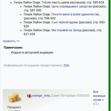
Генри Лайон Олди.
Tribute
(часть цикла рассказов), стр. 585-634
Генри Лайон Олди.
Цель оправдывает средства
(рассказ),
стр. 587-595
Генри Лайон Олди.
Посети меня в моём одиночестве...
(рассказ), стр. 596-602
Генри Лайон Олди.
Сын чёрной вдовы
(рассказ), стр. 603-
626
Генри Лайон Олди.
Мы плывем на Запад
(рассказ), стр.
627-634
сравнить >>
Примечание:
Издано в авторской редакции.
Информация об издании предоставлена:
ZiZu
Все
orange_zmiy
,
Санкт-Петербург
(550\350)
книжные
полки »
(21)
Продают,