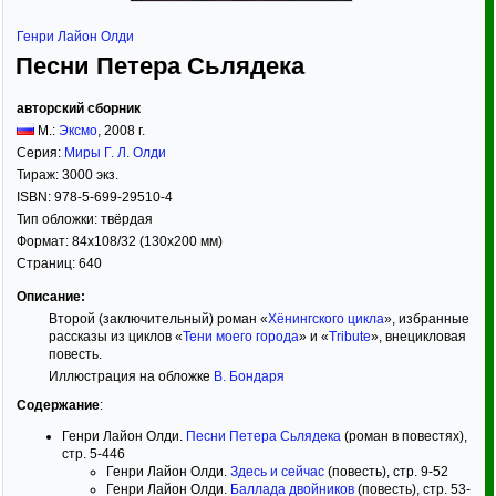
Генри Лайон Олди
Песни Петера Сьлядека
авторский сборник
М.:
Эксмо
,
2008
г.
Серия:
Миры Г. Л. Олди
Тираж:
3000 экз.
ISBN:
978-5-699-29510-4
Тип обложки:
твёрдая
Формат:
84x108/32
(130x200 мм)
Страниц:
640
Описание:
Второй (заключительный) роман «
Хёнингского цикла
», избранные
рассказы из циклов «
Тени моего города
» и «
Tribute
», внецикловая
повесть.
Иллюстрация на обложке
В. Бондаря
Содержание
:
Генри Лайон Олди.
Песни Петера Сьлядека
(роман в повестях),
стр. 5-446
Генри Лайон Олди.
Здесь и сейчас
(повесть), стр. 9-52
Генри Лайон Олди.
Баллада двойников
(повесть), стр. 53-