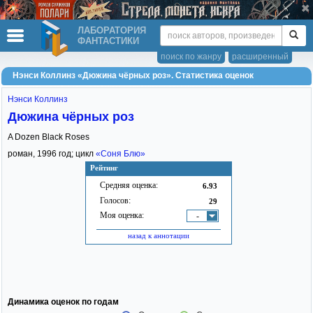
ЛАБОРАТОРИЯ
ФАНТАСТИКИ
поиск по жанру
расширенный
Нэнси Коллинз «Дюжина чёрных роз». Статистика оценок
Нэнси Коллинз
Дюжина чёрных роз
A Dozen Black Roses
роман,
1996
год; цикл
«Соня Блю»
Рейтинг
Средняя оценка:
6.93
Голосов:
29
Моя оценка:
-
назад к аннотации
Динамика оценок по годам