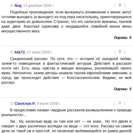
[
3
]
Nog
,
13 декабря 2008 г.
Подобные произведения, если вычеркнуть упоминания о магии, могут
сотнями выходить (и выходят) из-под пера писательниц, ориентирующихся
на аудиторию из домохозяек. Странно, что его написали мужчины, причем
даже двое. Короткая зарисовка о неудавшейся семейной жизни жены
могущественного мага.
Оценка:
5
[
3
]
kkk72
,
17 июня 2008 г.
Средненький рассказ. По сути, это — история об ушедшей любви,
зачем-то помещенная в фантастический антураж. Действия в рассказе
почти нет. Есть лишь чувства и эмоции женщины, разлюбившей своего
мужа. Непонятно, зачем авторы назвали героев европейскими именами, а
город, где происходит действие — Константинополем. Видимо, не мой
рассказ.
Оценка:
5
[
0
]
Claviceps P.
,
9 июля 2008 г.
В предисловии назван «мудрым рассказом-размышлением о природе
реальности»...
Хм... Ну, насколько мудр он там или нет — не знаю... Но что двояк и
говорит о двух различных взглядах на вещи — это ясно. Рассказ на самом
деле не такой уж и простой, но несколько выбивающийся из рамок данной