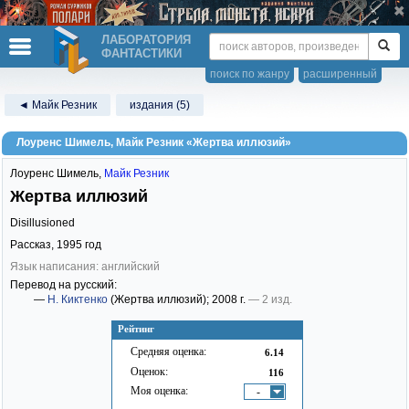
ЛАБОРАТОРИЯ
ФАНТАСТИКИ
поиск по жанру
расширенный
◄ Майк Резник
издания (5)
Лоуренс Шимель, Майк Резник «Жертва иллюзий»
Лоуренс Шимель
,
Майк Резник
Жертва иллюзий
Disillusioned
Рассказ,
1995
год
Язык написания: английский
Перевод на русский:
—
Н. Киктенко
(Жертва иллюзий)
; 2008 г.
— 2 изд.
Рейтинг
Средняя оценка:
6.14
Оценок:
116
Моя оценка:
-