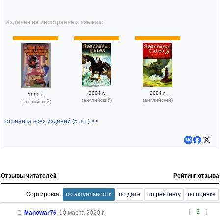
Издания на иностранных языках:
2004 г.
2004 г.
1995 г.
(английский)
(английский)
(английский)
страница всех изданий (5 шт.) >>
Отзывы читателей
Рейтинг отзыва
Сортировка:
по актуальности
по дате
по рейтингу
по оценке
[
3
]
Manowar76
,
10 марта 2020 г.