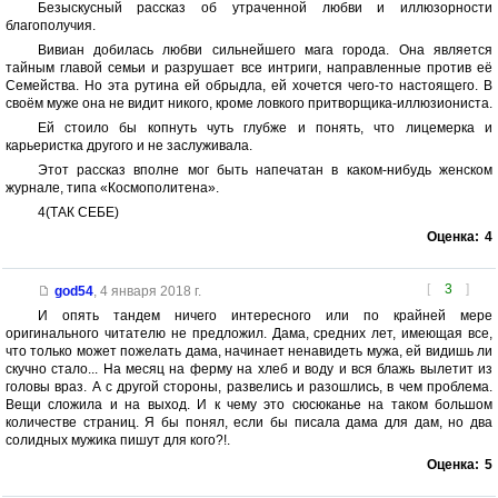
Безыскусный рассказ об утраченной любви и иллюзорности
благополучия.
Вивиан добилась любви сильнейшего мага города. Она является
тайным главой семьи и разрушает все интриги, направленные против её
Семейства. Но эта рутина ей обрыдла, ей хочется чего-то настоящего. В
своём муже она не видит никого, кроме ловкого притворщика-иллюзиониста.
Ей стоило бы копнуть чуть глубже и понять, что лицемерка и
карьеристка другого и не заслуживала.
Этот рассказ вполне мог быть напечатан в каком-нибудь женском
журнале, типа «Космополитена».
4(ТАК СЕБЕ)
Оценка:
4
[
3
]
god54
,
4 января 2018 г.
И опять тандем ничего интересного или по крайней мере
оригинального читателю не предложил. Дама, средних лет, имеющая все,
что только может пожелать дама, начинает ненавидеть мужа, ей видишь ли
скучно стало... На месяц на ферму на хлеб и воду и вся блажь вылетит из
головы враз. А с другой стороны, развелись и разошлись, в чем проблема.
Вещи сложила и на выход. И к чему это сюсюканье на таком большом
количестве страниц. Я бы понял, если бы писала дама для дам, но два
солидных мужика пишут для кого?!.
Оценка:
5