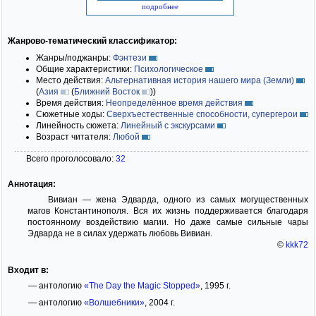
подробнее
Жанрово-тематический классификатор:
Жанры/поджанры:
Фэнтези
Общие характеристики:
Психологическое
Место действия:
Альтернативная история нашего мира (Земли)
(
Азия
(
Ближний Восток
)
)
Время действия:
Неопределённое время действия
Сюжетные ходы:
Сверхъестественные способности, супергерои
Линейность сюжета:
Линейный с экскурсами
Возраст читателя:
Любой
Всего проголосовало:
32
Аннотация:
Вивиан — жена Эдварда, одного из самых могущественных
магов Константинополя. Вся их жизнь поддерживается благодаря
постоянному воздействию магии. Но даже самые сильные чары
Эдварда не в силах удержать любовь Вивиан.
©
kkk72
Входит в:
— антологию
«The Day the Magic Stopped»
, 1995 г.
— антологию
«Волшебники»
, 2004 г.