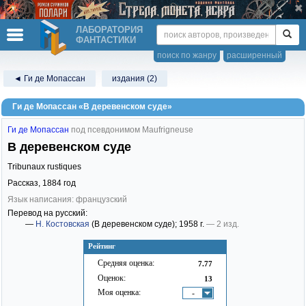
ЛАБОРАТОРИЯ
ФАНТАСТИКИ
поиск по жанру
расширенный
◄ Ги де Мопассан
издания (2)
Ги де Мопассан «В деревенском суде»
Ги де Мопассан
под псевдонимом Maufrigneuse
В деревенском суде
Tribunaux rustiques
Рассказ,
1884
год
Язык написания: французский
Перевод на русский:
—
Н. Костовская
(В деревенском суде)
; 1958 г.
— 2 изд.
Рейтинг
Средняя оценка:
7.77
Оценок:
13
Моя оценка:
-