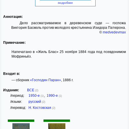
подробнее
Аннотация:
Дело рассматриваемое в деревенском суде — госпожа
Виктория Баскюль против молодого крестьянина Изидора Патюрона.
©
medvedevmax
Примечание:
Напечатано в «Жиль Блас» 25 ноября 1884 года под псевдонимом
Мофриньёз.
Входит в:
— сборник
«Господин Паран»
, 1886 г.
Издания:
ВСЕ
(2)
/период:
1950-е
,
1990-е
(1)
(1)
/языки:
русский
(2)
/перевод:
Н. Костовская
(2)