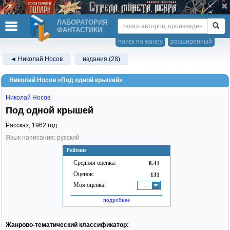
ЛАБОРАТОРИЯ
ФАНТАСТИКИ
поиск по жанру
расширенный
◄ Николай Носов
издания (28)
Николай Носов «Под одной крышей»
Николай Носов
Под одной крышей
Рассказ,
1962
год
Язык написания: русский
Рейтинг
Средняя оценка:
8.41
Оценок:
131
Моя оценка:
-
подробнее
Жанрово-тематический классификатор: