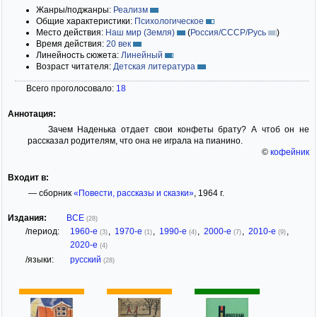
Жанры/поджанры:
Реализм
Общие характеристики:
Психологическое
Место действия:
Наш мир (Земля)
(
Россия/СССР/Русь
)
Время действия:
20 век
Линейность сюжета:
Линейный
Возраст читателя:
Детская литература
Всего проголосовало:
18
Аннотация:
Зачем Наденька отдает свои конфеты брату? А чтоб он не
рассказал родителям, что она не играла на пианино.
©
кофейник
Входит в:
— сборник
«Повести, рассказы и сказки»
, 1964 г.
Издания:
ВСЕ
(28)
/период:
1960-е
,
1970-е
,
1990-е
,
2000-е
,
2010-е
,
(3)
(1)
(4)
(7)
(9)
2020-е
(4)
/языки:
русский
(28)