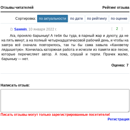
Отзывы читателей
Рейтинг отзыва
Сортировка:
по актуальности
по дате
по рейтингу
по оценке
[
2
]
Sawwin
,
10 января 2022 г.
Ага, проняло барыньку! А тебя бы туда, в парный жар и духоту, да не
на пять минут, а на полный четырнадцатичасовой рабочий день, и чтобы на
завтра всё сначала повторилось, так ты бы сама завыла «Канхветку
лядшшетую». Кончилась каторжная работа и исчезли из памяти все песни,
которые перечисляет автор. А пока, слушай и терпи. Прачек жалко,
барыньку — нет.
Оценка:
7
Написать отзыв:
Писать отзывы могут только зарегистрированные посетители!
Регистрация