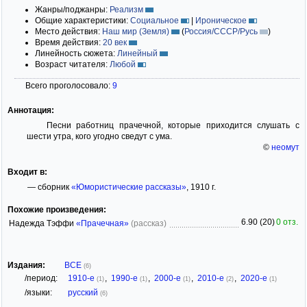
Жанры/поджанры:
Реализм
Общие характеристики:
Социальное
|
Ироническое
Место действия:
Наш мир (Земля)
(
Россия/СССР/Русь
)
Время действия:
20 век
Линейность сюжета:
Линейный
Возраст читателя:
Любой
Всего проголосовало:
9
Аннотация:
Песни работниц прачечной, которые приходится слушать с
шести утра, кого угодно сведут с ума.
©
неомут
Входит в:
— сборник
«Юмористические рассказы»
, 1910 г.
Похожие произведения:
6.90 (20)
0 отз.
Надежда Тэффи
«Прачечная»
(рассказ)
Издания:
ВСЕ
(6)
/период:
1910-е
,
1990-е
,
2000-е
,
2010-е
,
2020-е
(1)
(1)
(1)
(2)
(1)
/языки:
русский
(6)