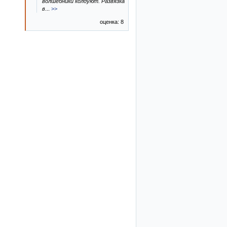
волшебники колдуют. Развязка
в
...
>>
оценка: 8