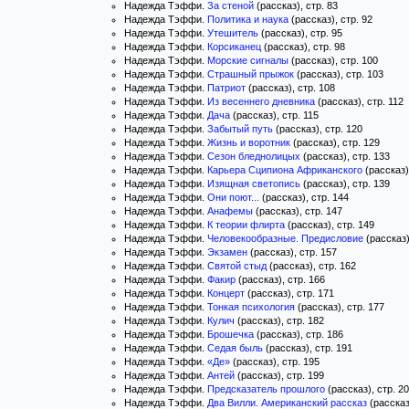
Надежда Тэффи.
За стеной
(рассказ), стр. 83
Надежда Тэффи.
Политика и наука
(рассказ), стр. 92
Надежда Тэффи.
Утешитель
(рассказ), стр. 95
Надежда Тэффи.
Корсиканец
(рассказ), стр. 98
Надежда Тэффи.
Морские сигналы
(рассказ), стр. 100
Надежда Тэффи.
Страшный прыжок
(рассказ), стр. 103
Надежда Тэффи.
Патриот
(рассказ), стр. 108
Надежда Тэффи.
Из весеннего дневника
(рассказ), стр. 112
Надежда Тэффи.
Дача
(рассказ), стр. 115
Надежда Тэффи.
Забытый путь
(рассказ), стр. 120
Надежда Тэффи.
Жизнь и воротник
(рассказ), стр. 129
Надежда Тэффи.
Сезон бледнолицых
(рассказ), стр. 133
Надежда Тэффи.
Карьера Сципиона Африканского
(рассказ)
Надежда Тэффи.
Изящная светопись
(рассказ), стр. 139
Надежда Тэффи.
Они поют...
(рассказ), стр. 144
Надежда Тэффи.
Анафемы
(рассказ), стр. 147
Надежда Тэффи.
К теории флирта
(рассказ), стр. 149
Надежда Тэффи.
Человекообразные. Предисловие
(рассказ)
Надежда Тэффи.
Экзамен
(рассказ), стр. 157
Надежда Тэффи.
Святой стыд
(рассказ), стр. 162
Надежда Тэффи.
Факир
(рассказ), стр. 166
Надежда Тэффи.
Концерт
(рассказ), стр. 171
Надежда Тэффи.
Тонкая психология
(рассказ), стр. 177
Надежда Тэффи.
Кулич
(рассказ), стр. 182
Надежда Тэффи.
Брошечка
(рассказ), стр. 186
Надежда Тэффи.
Седая быль
(рассказ), стр. 191
Надежда Тэффи.
«Де»
(рассказ), стр. 195
Надежда Тэффи.
Антей
(рассказ), стр. 199
Надежда Тэффи.
Предсказатель прошлого
(рассказ), стр. 2
Надежда Тэффи.
Два Вилли. Американский рассказ
(рассказ