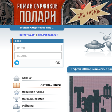
Тэффи Юмористические ...
регистрация
|
забыли пароль?
вход
OK
Тэффи «Юмористические расск
Главная
Авторы, книги
Новинки и планы
Награды, премии
Рейтинги