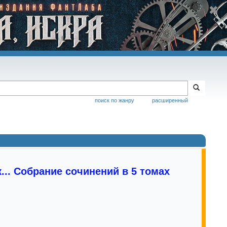
поиск по жанру
расширенный
... Собрание сочинений в 5 томах