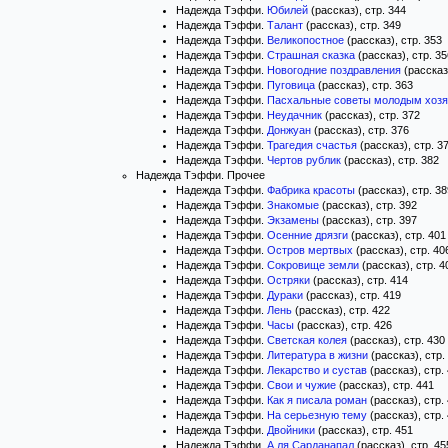
Надежда Тэффи.
Юбилей
(рассказ), стр. 344
Надежда Тэффи.
Талант
(рассказ), стр. 349
Надежда Тэффи.
Великопостное
(рассказ), стр. 353
Надежда Тэффи.
Страшная сказка
(рассказ), стр. 35
Надежда Тэффи.
Новогодние поздравления
(рассказ)
Надежда Тэффи.
Пуговица
(рассказ), стр. 363
Надежда Тэффи.
Пасхальные советы молодым хоз
Надежда Тэффи.
Неудачник
(рассказ), стр. 372
Надежда Тэффи.
Донжуан
(рассказ), стр. 376
Надежда Тэффи.
Трагедия счастья
(рассказ), стр. 3
Надежда Тэффи.
Чертов рублик
(рассказ), стр. 382
Надежда Тэффи. Прочее
Надежда Тэффи.
Фабрика красоты
(рассказ), стр. 38
Надежда Тэффи.
Знакомые
(рассказ), стр. 392
Надежда Тэффи.
Экзамены
(рассказ), стр. 397
Надежда Тэффи.
Осенние дрязги
(рассказ), стр. 401
Надежда Тэффи.
Остров мертвых
(рассказ), стр. 40
Надежда Тэффи.
Сокровище земли
(рассказ), стр. 4
Надежда Тэффи.
Остряки
(рассказ), стр. 414
Надежда Тэффи.
Дураки
(рассказ), стр. 419
Надежда Тэффи.
Лень
(рассказ), стр. 422
Надежда Тэффи.
Часы
(рассказ), стр. 426
Надежда Тэффи.
Светская колея
(рассказ), стр. 430
Надежда Тэффи.
Литература в жизни
(рассказ), стр.
Надежда Тэффи.
Лекарство и сустав
(рассказ), стр.
Надежда Тэффи.
Свои и чужие
(рассказ), стр. 441
Надежда Тэффи.
Как я писала роман
(рассказ), стр.
Надежда Тэффи.
На серьезную тему
(рассказ), стр.
Надежда Тэффи.
Двойники
(рассказ), стр. 451
Надежда Тэффи.
А ля Сарданапал
(рассказ), стр. 45