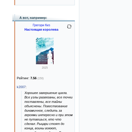
А вот, например:
Грегори Киз
Настоящая королева
2025
Рейтинг:
7.56
(150)
k2007
:
Хорошее завершение цикла.
Все узлы развязаны, все точки
поставлены, все тайны
объяснены. Повествование
динамичное, следить за
героями интересно и при этом
не путаешься, кто что
сделал. Рыцари стоят до
конца, воины воюют,