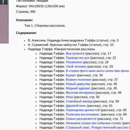
Тип обложки:
твёрдая
Формат:
84x108/32
(130x200 мм)
Страниц:
480
Описание:
Том 1. Сборники рассказов.
Содержание
:
В. Алексина. Надежда Александровна Тэффи (статья), стр. 5
Н. Суражский. Красные каблучки Тэффи (статья), стр. 10
Надежда Тэффи. Юмористические рассказы
Надежда Тэффи.
Выслужился
(рассказ), стр. 17
Надежда Тэффи.
Проворство рук
(рассказ), стр. 22
Надежда Тэффи.
Покаянное
(рассказ), стр. 26
Надежда Тэффи.
Свой человек
(рассказ), стр. 29
Надежда Тэффи.
В стерео-фото-кине-мато-скопо-био-фоно 
Надежда Тэффи.
Курорт
(рассказ), стр. 34
Надежда Тэффи.
Взамен политики
(рассказ), стр. 37
Надежда Тэффи.
Новый циркуляр
(рассказ), стр. 40
Надежда Тэффи.
Модный адвокат
(рассказ), стр. 45
Надежда Тэффи.
Веселая вечеринка
(рассказ), стр. 49
Надежда Тэффи.
Игра
(рассказ), стр. 56
Надежда Тэффи.
Семейный аккорд
(рассказ), стр. 59
Надежда Тэффи.
Даровой конь
(рассказ), стр. 61
Надежда Тэффи.
Переоценка ценностей
(рассказ), стр. 65
Надежда Тэффи.
Политика воспитывает
(рассказ), стр. 68
Надежда Тэффи.
Семья разговляется
(рассказ), стр. 71
Надежда Тэффи.
Нянькина сказка про кобылью голову
(расс
Надежда Тэффи.
Страшный ужас. Рождественский рассказ
(