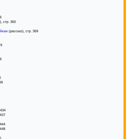
6
, стр. 360
яйкам
(рассказ), стр. 369
79
9
6
09
 434
 437
 444
 448
5