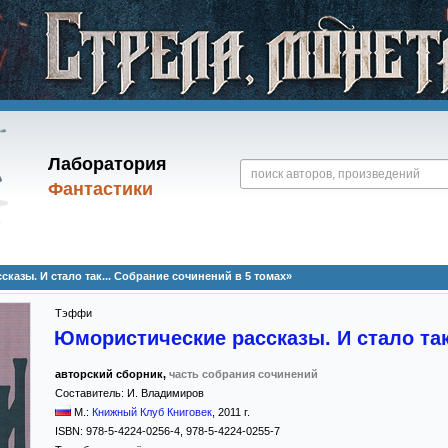
Лаборатория
Фантастики
азы. И стало так... Собрание сочинений в 5 томах»
Тэффи
Юмористические рассказы. И стало так
авторский сборник,
часть собрания сочинений
Составитель:
И. Владимиров
М.:
Книжный Клуб Книговек
,
2011
г.
ISBN:
978-5-4224-0256-4, 978-5-4224-0255-7