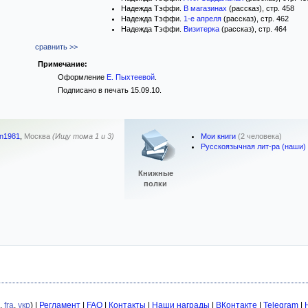
Надежда Тэффи.
В магазинах
(рассказ), стр. 458
Надежда Тэффи.
1-е апреля
(рассказ), стр. 462
Надежда Тэффи.
Визитерка
(рассказ), стр. 464
сравнить >>
Примечание:
Оформление
Е. Пыхтеевой
.
Подписано в печать 15.09.10.
Мои книги
(2 человека)
an1981
,
Москва
(Ищу тома 1 и 3)
Русскоязычная лит-ра (наши)
Книжные
полки
,
fra
,
укр
) |
Регламент
|
FAQ
|
Контакты
|
Наши награды
|
ВКонтакте
|
Telegram
|