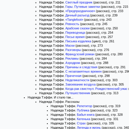
Надежда Тэффи.
Светлый праздник
(рассказ), стр. 211
Надежда Тэффи.
Горы. Путевые заметки
(рассказ), стр. 215
Надежда Тэффи.
«Предпраздничное»
(рассказ), стр. 233
Надежда Тэффи.
Дачный разъезд
(рассказ), стр. 239
Надежда Тэффи.
«Tanglefoot»
(рассказ), стр. 243
Надежда Тэффи.
Ревность
(рассказ), стр. 245
Надежда Тэффи.
Арабские сказки
(рассказ), стр. 250
Надежда Тэффи.
Переводчица
(рассказ), стр. 254
Надежда Тэффи.
Песье время
(рассказ), стр. 257
Надежда Тэффи.
Письма издалека
(цикл), стр. 261
Надежда Тэффи.
Маски
(рассказ), стр. 273
Надежда Тэффи.
Разговоры
(рассказ), стр. 276
Надежда Тэффи.
Французский роман
(рассказ), стр. 280
Надежда Тэффи.
Рекламы
(рассказ), стр. 284
Надежда Тэффи.
Аэродром
(рассказ), стр. 288
Надежда Тэффи.
Причины и следствия
(рассказ), стр. 291
Надежда Тэффи.
С незапамятных времен
(рассказ), стр. 29
Надежда Тэффи.
Прачечная
(рассказ), стр. 298
Надежда Тэффи.
Неделикатности
(рассказ), стр. 303
Надежда Тэффи.
Завоевание воздуха
(рассказ), стр. 305
Надежда Тэффи.
Когда рак свистнул. Рождественский ужас
Надежда Тэффи.
Путешественник
(рассказ), стр. 313
Надежда Тэффи. И стало так...
Надежда Тэффи. Рассказы
Надежда Тэффи.
Репетитор
(рассказ), стр. 319
Надежда Тэффи.
Публика
(рассказ), стр. 323
Надежда Тэффи.
Бабья книга
(рассказ), стр. 328
Надежда Тэффи.
Катенька
(рассказ), стр. 331
Надежда Тэффи.
Страх
(рассказ), стр. 335
Надежда Тэффи.
Легенда и жизнь
(рассказ), стр. 340