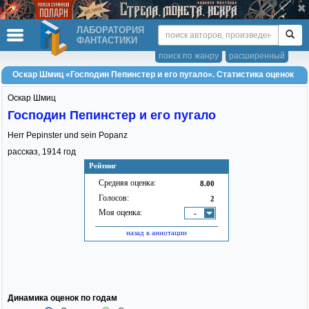
ЛАБОРАТОРИЯ
ФАНТАСТИКИ
поиск по жанру
расширенный
Оскар Шмиц «Господин Пепинстер и его пугало». Статистика оценок
Оскар Шмиц
Господин Пепинстер и его пугало
Herr Pepinster und sein Popanz
рассказ,
1914
год
Рейтинг
Средняя оценка:
8.00
Голосов:
2
Моя оценка:
-
назад к аннотации
Динамика оценок по годам