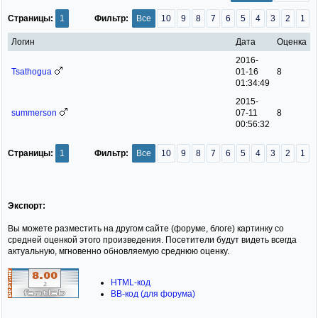
Страницы:
1
Фильтр:
Все
10
9
8
7
6
5
4
3
2
1
Логин
Дата
Оценка
2016-
Tsathogua
01-16
8
01:34:49
2015-
summerson
07-11
8
00:56:32
Страницы:
1
Фильтр:
Все
10
9
8
7
6
5
4
3
2
1
Экспорт:
Вы можете разместить на другом сайте (форуме, блоге) картинку со
средней оценкой этого произведения. Посетители будут видеть всегда
актуальную, мгновенно обновляемую среднюю оценку.
HTML-код
BB-код (для форума)