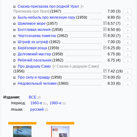
Сказка-присказка про родной Урал
[=
Присказка про Урал]
(1947)
7.00 (3)
-
Быль-небыль про железную гору
(1959)
8.80 (5)
-
Шумливое море
(1957)
6.57 (7)
-
Болтливая молния
(1958)
8.50 (6)
-
Чертознаева памятка
(1962)
8.00 (7)
-
Штраф за штраф
(1962)
7.00 (3)
-
Берёзовая роща
(1959)
6.25 (8)
-
Долговекий мастер
(1958)
6.75 (8)
-
Ребячий песельник
(1962)
6.75 (4)
-
Про дедушку Само
[= Сказка о дедушке Само]
(1956)
7.42 (19)
-
Про силу и правду
(1958)
6.00 (5)
-
Недовольный человек
(1960)
8.33 (6)
-
Издания:
ВСЕ
(2)
/период:
1960-е
,
1980-е
(1)
(1)
/языки:
русский
(2)