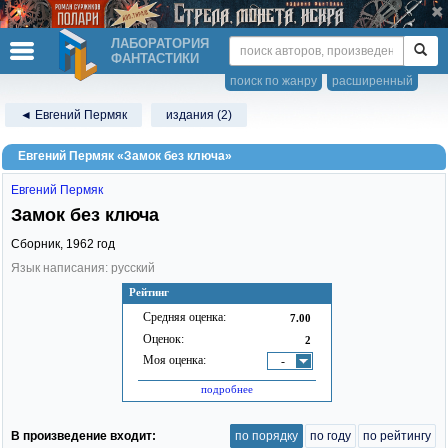
ЛАБОРАТОРИЯ
ФАНТАСТИКИ
поиск по жанру
расширенный
◄ Евгений Пермяк
издания (2)
Евгений Пермяк «Замок без ключа»
Евгений Пермяк
Замок без ключа
Сборник,
1962
год
Язык написания: русский
Рейтинг
Средняя оценка:
7.00
Оценок:
2
Моя оценка:
-
подробнее
В произведение входит:
по порядку
по году
по рейтингу