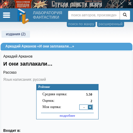
ЛАБОРАТОРИЯ
ФАНТАСТИКИ
поиск по жанру
расширенный
издания (2)
Аркадий Арканов «И они заплакали…»
Аркадий Арканов
И они заплакали…
Рассказ
Язык написания: русский
Рейтинг
Средняя оценка:
5.50
Оценок:
2
Моя оценка:
-
подробнее
Входит в: