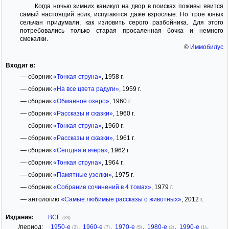
Когда ночью зимних каникул на двор в поисках поживы явится
самый настоящий волк, испугаются даже взрослые. Но трое юных
сельчан придумали, как изловить серого разбойника. Для этого
потребовались только старая просаленная бочка и немного
смекалки.
©
Иммобилус
Входит в:
— сборник
«Тонкая струна»
, 1958 г.
— сборник
«На все цвета радуги»
, 1959 г.
— сборник
«Обманное озеро»
, 1960 г.
— сборник
«Рассказы и сказки»
, 1960 г.
— сборник
«Тонкая струна»
, 1960 г.
— сборник
«Рассказы и сказки»
, 1961 г.
— сборник
«Сегодня и вчера»
, 1962 г.
— сборник
«Тонкая струна»
, 1964 г.
— сборник
«Памятные узелки»
, 1975 г.
— сборник
«Собрание сочинений в 4 томах»
, 1979 г.
— антологию
«Самые любимые рассказы о животных»
, 2012 г.
Издания:
ВСЕ
(28)
/период:
1950-е
,
1960-е
,
1970-е
,
1980-е
,
1990-е
,
(2)
(7)
(5)
(2)
(1)