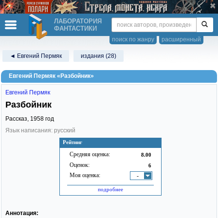
ЛАБОРАТОРИЯ
ФАНТАСТИКИ
поиск по жанру
расширенный
◄ Евгений Пермяк
издания (28)
Евгений Пермяк «Разбойник»
Евгений Пермяк
Разбойник
Рассказ,
1958
год
Язык написания: русский
Рейтинг
Средняя оценка:
8.00
Оценок:
6
Моя оценка:
-
подробнее
Аннотация: