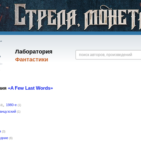
Лаборатория
Фантастики
ния
«A Few Last Words»
,
1980-е
(4)
(1)
анцузский
(1)
я
(3)
едние
(6)