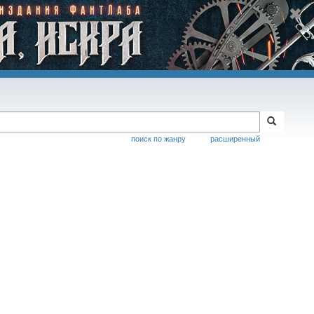
поиск по жанру
расширенный