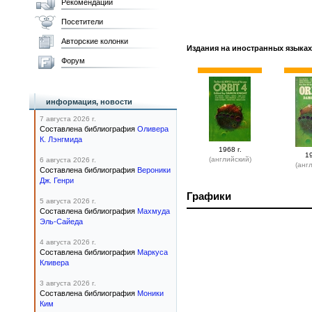
Рекомендации
Посетители
Авторские колонки
Издания на иностранных языках
Форум
информация, новости
7 августа 2026 г.
Составлена библиография
Оливера
К. Лэнгмида
1968 г.
19
(английский)
6 августа 2026 г.
(анг
Составлена библиография
Вероники
Дж. Генри
Графики
5 августа 2026 г.
Составлена библиография
Махмуда
Эль-Сайеда
4 августа 2026 г.
Составлена библиография
Маркуса
Кливера
3 августа 2026 г.
Составлена библиография
Моники
Ким