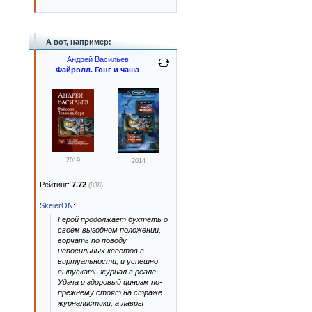
А вот, например:
Андрей Васильев
Файролл. Гонг и чаша
2019
2014
Рейтинг:
7.72
(838)
SkelerON
:
Герой продолжает бухтеть о
своем выгодном положении,
ворчать по поводу
непосильных квестов в
виртуальности, и успешно
выпускать журнал в реале.
Удача и здоровый цинизм по-
прежнему стоят на страже
журналистики, а лавры