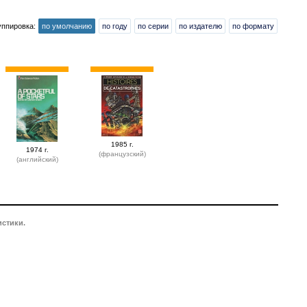
уппировка:
по умолчанию
по году
по серии
по издателю
по формату
1985 г.
1974 г.
(французский)
(английский)
истики.