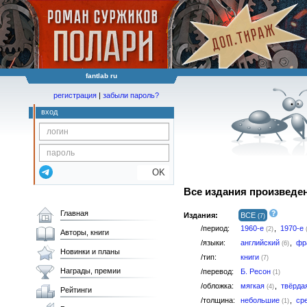
fantlab ru
регистрация
|
забыли пароль?
вход
OK
Все издания произведе
Главная
Издания:
ВСЕ
(7)
/период:
1960-е
,
1970-е
(2)
Авторы, книги
/языки:
английский
,
фр
(6)
Новинки и планы
/тип:
книги
(7)
Награды, премии
/перевод:
Б. Ресон
(1)
/обложка:
мягкая
,
твёрда
(4)
Рейтинги
/толщина:
небольшие
,
ср
(1)