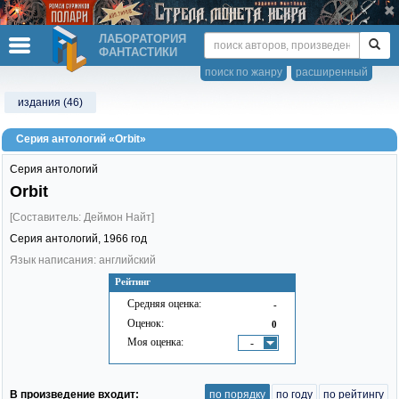
ЛАБОРАТОРИЯ
ФАНТАСТИКИ
поиск по жанру
расширенный
издания (46)
Серия антологий «Orbit»
Серия антологий
Orbit
[Составитель: Деймон Найт]
Серия антологий,
1966
год
Язык написания: английский
Рейтинг
Средняя оценка:
-
Оценок:
0
Моя оценка:
-
В произведение входит:
по порядку
по году
по рейтингу