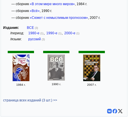
— сборник
«В этом мире много миров»
, 1984 г.
— сборник
«Всё»
, 1990 г.
— сборник
«Сюжет с немыслимым прогнозом»
, 2007 г.
Издания:
ВСЕ
(3)
/период:
1980-е
,
1990-е
,
2000-е
(1)
(1)
(1)
/языки:
русский
(3)
1990 г.
1984 г.
2007 г.
страница всех изданий (3 шт.) >>