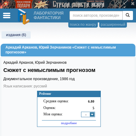
ЛАБОРАТОРИЯ
ФАНТАСТИКИ
поиск по жанру
расширенный
издания (6)
Аркадий Арканов, Юрий Зерчанинов «Сюжет с немыслимым
прогнозом»
Аркадий Арканов
,
Юрий Зерчанинов
Сюжет с немыслимым прогнозом
Документальное произведение,
1986
год
Язык написания: русский
Рейтинг
Средняя оценка:
6.80
Оценок:
5
Моя оценка:
-
подробнее