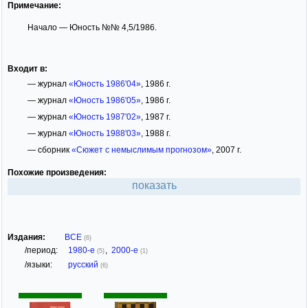
Примечание:
Начало — Юность №№ 4,5/1986.
Входит в:
— журнал
«Юность 1986'04»
, 1986 г.
— журнал
«Юность 1986'05»
, 1986 г.
— журнал
«Юность 1987'02»
, 1987 г.
— журнал
«Юность 1988'03»
, 1988 г.
— сборник
«Сюжет с немыслимым прогнозом»
, 2007 г.
Похожие произведения:
показать
Издания:
ВСЕ
(6)
/период:
1980-е
,
2000-е
(5)
(1)
/языки:
русский
(6)