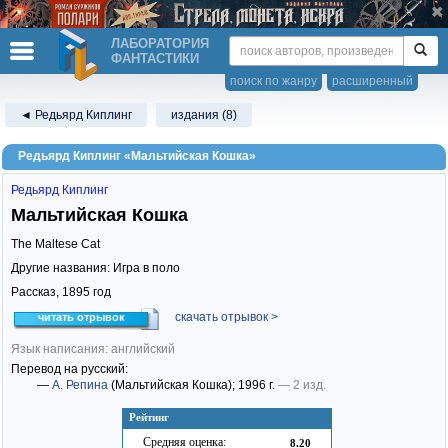
ЛАБОРАТОРИЯ
ФАНТАСТИКИ
поиск по жанру
расширенный
◄ Редьярд Киплинг
издания (8)
Редьярд Киплинг «Мальтийская Кошка»
Редьярд Киплинг
Мальтийская Кошка
The Maltese Cat
Другие названия: Игра в поло
Рассказ,
1895
год
скачать отрывок >
читать отрывок
Язык написания: английский
Перевод на русский:
—
А. Репина
(Мальтийская Кошка)
; 1996 г.
— 2 изд.
Рейтинг
Средняя оценка:
8.20