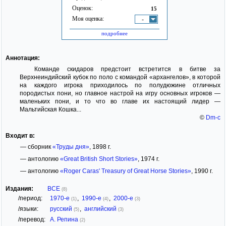
Оценок:
15
Моя оценка:
-
подробнее
Аннотация:
Команде скидаров предстоит встретится в битве за
Верхнеиндийский кубок по поло с командой «архангелов», в которой
на каждого игрока приходилось по полудюжине отличных
породистых пони, но главное настрой на игру основных игроков —
маленьких пони, и то что во главе их настоящий лидер —
Мальтийская Кошка...
©
Dm-c
Входит в:
— сборник
«Труды дня»
, 1898 г.
— антологию
«Great British Short Stories»
, 1974 г.
— антологию
«Roger Caras' Treasury of Great Horse Stories»
, 1990 г.
Издания:
ВСЕ
(8)
/период:
1970-е
,
1990-е
,
2000-е
(1)
(4)
(3)
/языки:
русский
,
английский
(5)
(3)
/перевод:
А. Репина
(2)