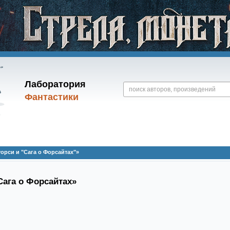
Лаборатория
Фантастики
орси и "Сага о Форсайтах"»
Сага о Форсайтах»