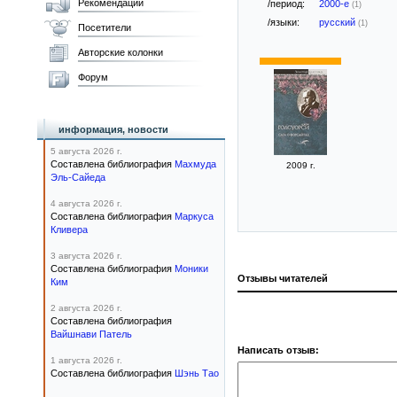
Рекомендации
/период:
2000-е
(1)
/языки:
русский
(1)
Посетители
Авторские колонки
Форум
информация, новости
5 августа 2026 г.
Составлена библиография
Махмуда
2009 г.
Эль-Сайеда
4 августа 2026 г.
Составлена библиография
Маркуса
Кливера
3 августа 2026 г.
Составлена библиография
Моники
Отзывы читателей
Ким
2 августа 2026 г.
Составлена библиография
Вайшнави Патель
Написать отзыв:
1 августа 2026 г.
Составлена библиография
Шэнь Тао