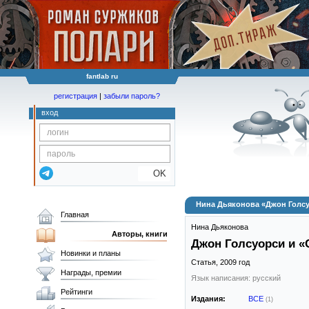
fantlab ru
регистрация
|
забыли пароль?
вход
OK
Нина Дьяконова «Джон Голсу
Главная
Нина Дьяконова
Авторы, книги
Джон Голсуорси и «
Новинки и планы
Статья,
2009
год
Награды, премии
Язык написания: русский
Рейтинги
Издания:
ВСЕ
(1)