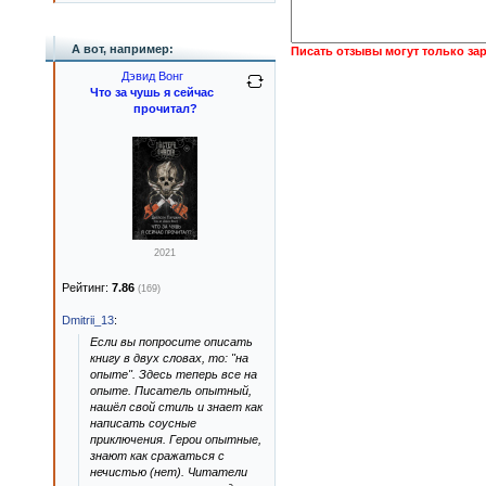
А вот, например:
Писать отзывы могут только за
Дэвид Вонг
Что за чушь я сейчас
прочитал?
2021
Рейтинг:
7.86
(169)
Dmitrii_13
:
Если вы попросите описать
книгу в двух словах, то: "на
опыте". Здесь теперь все на
опыте. Писатель опытный,
нашёл свой стиль и знает как
написать соусные
приключения. Герои опытные,
знают как сражаться с
нечистью (нет). Читатели