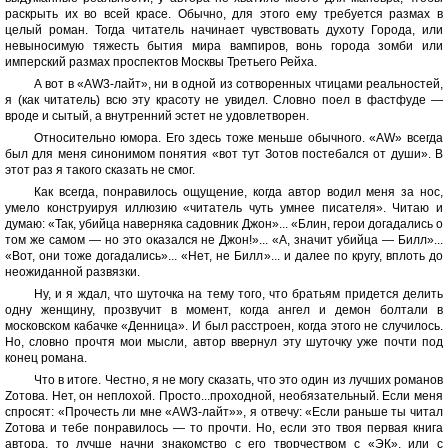
раскрыть их во всей красе. Обычно, для этого ему требуется размах в
целый роман. Тогда читатель начинает чувствовать духоту Города, или
невыносимую тяжесть бытия мира вампиров, вонь города зомби или
имперский размах проспектов Москвы Третьего Рейха.
А вот в «АW3-лайт», ни в одной из сотворенных чтицами реальностей,
я (как читатель) всю эту красоту не увидел. Словно поел в фастфуде —
вроде и сытый, а внутренний эстет не удовлетворен.
Относительно юмора. Его здесь тоже меньше обычного. «АW» всегда
был для меня синонимом понятия «вот тут Зотов постебался от души». В
этот раз я такого сказать не смог.
Как всегда, понравилось ощущение, когда автор водил меня за нос,
умело конструируя иллюзию «читатель чуть умнее писателя». Читаю и
думаю: «Так, убийца наверняка садовник Джон»... «Блин, герои догадались о
том же самом — но это оказался не Джон!»... «А, значит убийца — Билл»...
«Вот, они тоже догадались»... «Нет, не Билл»... и далее по кругу, вплоть до
неожиданной развязки.
Ну, и я ждал, что шуточка на тему того, что братьям придется делить
одну женщину, прозвучит в момент, когда ангел и демон болтали в
московском кабачке «Денница». И был расстроен, когда этого не случилось.
Но, словно прочтя мои мысли, автор ввернул эту шуточку уже почти под
конец романа.
Что в итоге. Честно, я не могу сказать, что это один из лучших романов
Zотова. Нет, он неплохой. Просто...проходной, необязательный. Если меня
спросят: «Прочесть ли мне «АW3-лайт»», я отвечу: «Если раньше ты читал
Zотова и тебе понравилось — то прочти. Но, если это твоя первая книга
автора, то лучше начни знакомство с его творчеством с «ЭК», или с