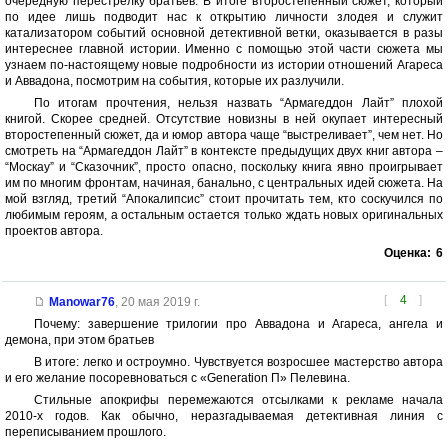
очередную перестрелку братьев. В итоге второстепенный сюжет, который
по идее лишь подводит нас к открытию личности злодея и служит
катализатором событий основной детективной ветки, оказывается в разы
интереснее главной истории. Именно с помощью этой части сюжета мы
узнаем по-настоящему новые подробности из истории отношений Агареса
и Аввадона, посмотрим на события, которые их разлучили.
По итогам прочтения, нельзя назвать “Армагеддон Лайт” плохой
книгой. Скорее средней. Отсутствие новизны в ней окупает интересный
второстепенный сюжет, да и юмор автора чаще “выстреливает”, чем нет. Но
смотреть на “Армагеддон Лайт” в контексте предыдущих двух книг автора –
“Москау” и “Сказочник”, просто опасно, поскольку книга явно проигрывает
им по многим фронтам, начиная, банально, с центральных идей сюжета. На
мой взгляд, третий “Апокалипсис” стоит прочитать тем, кто соскучился по
любимым героям, а остальным остается только ждать новых оригинальных
проектов автора.
Оценка:
6
[
4
]
Manowar76
,
20 мая 2019 г.
Почему: завершение трилогии про Аввадона и Агареса, ангела и
демона, при этом братьев
В итоге: легко и остроумно. Чувствуется возросшее мастерство автора
и его желание посоревноваться с «Generation П» Пелевина.
Стильные апокрифы перемежаются отсылками к рекламе начала
2010-х годов. Как обычно, неразгадываемая детективная линия с
переписыванием прошлого.