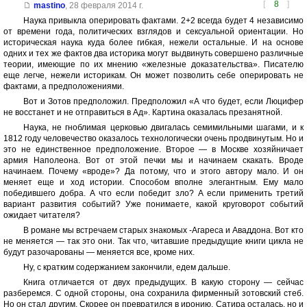
[
8
]
mastino
,
28 февраля 2014 г.
Наука привыкла оперировать фактами. 2+2 всегда будет 4 независимо
от времени года, политических взглядов и сексуальной ориентации. Но
историческая наука куда более гибкая, нежели остальные. И на основе
одних и тех же фактов два историка могут выдвинуть совершено различные
теории, имеющие по их мнению «железные доказательства». Писателю
еще легче, нежели историкам. Он может позволить себе оперировать не
фактами, а предположениями.
Вот и Зотов предположил. Предположил «А что будет, если Люцифер
не восстанет и не отправиться в Ад». Картина оказалась презанятной.
Наука, не гноблимая церковью двигалась семимильными шагами, и к
1812 году человечество оказалось технологически очень продвинутым. Но и
это не единственное предположение. Второе — в Москве хозяйничает
армия Наполеона. Вот от этой печки мы и начинаем скакать. Вроде
начинаем. Почему «вроде»? Да потому, что и этого автору мало. И он
меняет еще и ход истории. Способом вполне элегантным. Ему мало
победившего добра. А что если победит зло? А если применить третий
вариант развития событий? Уже понимаете, какой круговорот событий
ожидает читателя?
В романе мы встречаем старых знакомых -Агареса и Аваддона. Вот кто
не меняется — так это они. Так что, читавшие предыдущие книги цикла не
будут разочарованы — меняется все, кроме них.
Ну, с кратким содержанием закончили, едем дальше.
Книга отличается от двух предыдущих. В какую сторону — сейчас
разберемся. С одной стороны, она сохранила фирменный зотовский стеб.
Но он стал другим. Скорее он превратился в иронию. Сатира осталась, но и