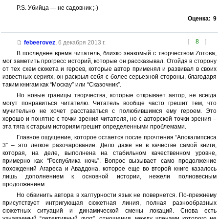
P.S. Убийца — не садовник ;-)
Оценка:
9
[
8
]
febeerovez
,
6 декабря 2013 г.
В последнее время читатель, близко знакомый с творчеством Zотова,
мог заметить прогресс историй, которые он рассказывал. Отойдя в сторону
от тех схем сюжета и героев, которые автор применял и развивал в своих
известных сериях, он раскрыл себя с более серьезной стороны, благодаря
таким книгам как “Москау” или “Сказочник”.
Но новые границы творчества, которые открывает автор, не всегда
могут понравиться читателю. Читатель вообще часто грешит тем, что
мучительно не хочет расставаться с полюбившимся ему героем. Это
хорошо и понятно с точки зрения читателя, но с авторской точки зрения –
эта тяга к старым историям грешит определенными проблемами.
Главное ощущение, которое остается после прочтения “Апокалипсиса
3” – это легкое разочарование. Дело даже не в качестве самой книги,
которая, на деле, выполнена на стабильном качественном уровне,
примерно как “Республика ночь”. Вопрос вызывает само продолжение
похождений Агареса и Аваддона, которое еще во второй книге казалось
лишь дополнением к основной истории, нежели полновесным
продолжением.
Но обвинить автора в халтурности язык не повернется. По-прежнему
присутствует интригующая сюжетная линия, полная разнообразных
сюжетных ситуаций и динамической смены локаций. Снова есть
узнаваемый “детективный дуэт”, отношения, между членами которого не