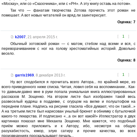
«Москау», или со «Сказочника», или с «РН». А эту книгу оставь на потом».
Так что — фанатам творчества Zотова прочесть этот роман не
помешает. А вот новых читателей он вряд ли заинтересует.
Оценка:
7
[
1
]
k2007
,
21 апреля 2015 г.
Обычный зотовский роман — с матом, стебом над всеми и вся, с
переворачиванием с ног на голову хрестоматийных историй. Довольно
весело.
Оценка:
8
[
1
]
garris1969
,
8 декабря 2013 г.
Ну вот сподобился я прочитать всего Автора... по крайней мере, из
всего приведенного ниже списка. Читая, ловил себя на воспоминании... Как-
то давным-давно мне в руки попала уникальная книга иллюстрированных
рассказов М. Зощенко. На втором листе был изображен такой весь
развеселый кудряш в поддевке, с огурцом на вилке и полуштофом на
переднем плане. Надпись на рисунке гласила «Все думают, что он такой...»
А на третьем листе был нарисован унылый брюнет в обнимку с бутылочкой
какого-то лекарства. И подписано «...а он вот какой!» Иллюстратор в двух
картинках показал мне Михаила Зощенко. Мне кажется, что подобный
приём можно приложить и к Автору, ибо, несмотря на общую
разухабистость, юмор, злую сатиру и прочие качества, во всех
произведениях проскальзывает печаль...