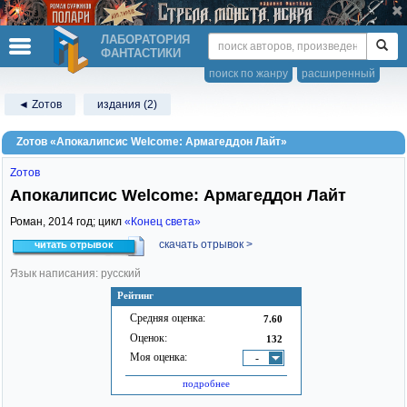
ЛАБОРАТОРИЯ
ФАНТАСТИКИ
поиск по жанру
расширенный
◄ Zотов
издания (2)
Zотов «Апокалипсис Welcome: Армагеддон Лайт»
Zотов
Апокалипсис Welcome: Армагеддон Лайт
Роман,
2014
год; цикл
«Конец света»
скачать отрывок >
читать отрывок
Язык написания: русский
Рейтинг
Средняя оценка:
7.60
Оценок:
132
Моя оценка:
-
подробнее