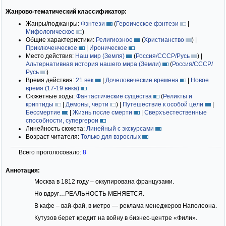
Жанрово-тематический классификатор:
Жанры/поджанры:
Фэнтези
(
Героическое фэнтези
|
Мифологическое
)
Общие характеристики:
Религиозное
(
Христианство
)
|
Приключенческое
|
Ироническое
Место действия:
Наш мир (Земля)
(
Россия/СССР/Русь
)
|
Альтернативная история нашего мира (Земли)
(
Россия/СССР/
Русь
)
Время действия:
21 век
|
Дочеловеческие времена
|
Новое
время (17-19 века)
Сюжетные ходы:
Фантастические существа
(
Реликты и
криптиды
|
Демоны, черти
)
|
Путешествие к особой цели
|
Бессмертие
|
Жизнь после смерти
|
Сверхъестественные
способности, супергерои
Линейность сюжета:
Линейный с экскурсами
Возраст читателя:
Только для взрослых
Всего проголосовало:
8
Аннотация:
Москва в 1812 году – оккупирована французами.
Но вдруг…РЕАЛЬНОСТЬ МЕНЯЕТСЯ.
В кафе – вай-фай, в метро — реклама менеджеров Наполеона.
Кутузов берет кредит на войну в бизнес-центре «Фили».