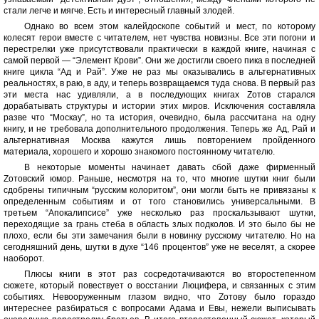
стали легче и мягче. Есть и интересный главный злодей.
Однако во всем этом калейдоскопе событий и мест, по которому
колесят герои вместе с читателем, нет чувства новизны. Все эти погони и
перестрелки уже присутствовали практически в каждой книге, начиная с
самой первой — “Элемент Крови”. Они же достигли своего пика в последней
книге цикла “Ад и Рай”. Уже не раз мы оказывались в альтернативных
реальностях, в раю, в аду, и теперь возвращаемся туда снова. В первый раз
эти места нас удивляли, а в последующих книгах Zотов старался
дорабатывать структуры и истории этих миров. Исключения составляла
разве что “Москау”, но та история, очевидно, была рассчитана на одну
книгу, и не требовала дополнительного продолжения. Теперь же Ад, Рай и
альтернативная Москва кажутся лишь повторением пройденного
материала, хорошего и хорошо знакомого постоянному читателю.
В некоторые моменты начинает давать сбой даже фирменный
Zотовский юмор. Раньше, несмотря на то, что многие шутки книг были
сдобрены типичным “русским колоритом”, они могли быть не привязаны к
определенным событиям и от того становились универсальными. В
третьем “Апокалипсисе” уже несколько раз проскальзывают шутки,
переходящие за грань стеба в область злых подколов. И это было бы не
плохо, если бы эти замечания были в новинку русскому читателю. Но на
сегодняшний день, шутки в духе “146 процентов” уже не веселят, а скорее
наоборот.
Плюсы книги в этот раз сосредотачиваются во второстепенном
сюжете, который повествует о восстании Люцифера, и связанных с этим
событиях. Невооруженным глазом видно, что Zотову было гораздо
интереснее разбираться с вопросами Адама и Евы, нежели выписывать