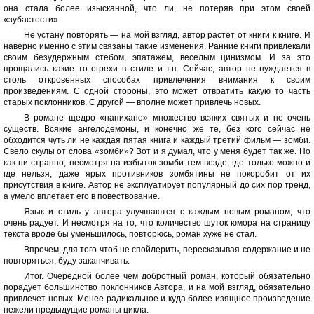
она стала более изысканной, что ли, не потеряв при этом своей
«зубастости»
Не устану повторять — на мой взгляд, автор растет от книги к книге. И
наверно именно с этим связаны такие изменения. Ранние книги привлекали
своим безудержным стебом, эпатажем, веселым цинизмом. И за это
прощались какие то огрехи в стиле и т.п. Сейчас, автор не нуждается в
столь откровенных способах привлечения внимания к своим
произведениям. С одной стороны, это может отвратить какую то часть
старых поклонников. С другой — вполне может привлечь новых.
В романе щедро «напихано» множество всяких святых и не очень
существ. Всякие ангелодемоны, и конечно же те, без кого сейчас не
обходится чуть ли не каждая пятая книга и каждый третий фильм — зомби.
Свело скулы от слова «зомби»? Вот и я думал, что у меня будет так же. Но
как ни странно, несмотря на избыток зомби-тем везде, где только можно и
где нельзя, даже ярых противников зомбятины не покоробит от их
присутствия в книге. Автор не эксплуатирует популярный до сих пор тренд,
а умело вплетает его в повествование.
Язык и стиль у автора улучшаются с каждым новым романом, что
очень радует. И несмотря на то, что количество шуток юмора на страницу
текста вроде бы уменьшилось, повторюсь, роман хуже не стал.
Впрочем, для того чтоб не спойлерить, пересказывая содержание и не
повторяться, буду заканчивать.
Итог. Очередной более чем добротный роман, который обязательно
порадует большинство поклонников Автора, и на мой взгляд, обязательно
привлечет новых. Менее радикальное и куда более изящное произведение
нежели предыдущие романы цикла.