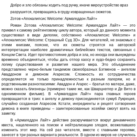
Добро и зло обязаны ходить под ручку, иначе мироустройство враз
разрушится, превращаясь в груду извращенных сюжетов.
Zотов «Апокалипсис Welcome: Армагеддон Лайт»
Роман Zотова «Апокалипсис Welcome: Армагеддон Лайт» — это
приквел к самому рейтинговому циклу автора, который до данного момента
существовал в виде дилогии, собственно «Апокалипсис Welcome» и
«Апокалипсис Welcome: Страшный Суд 3D». Для читателей, не знакомых с
этими книгами, поясню, что их сюжеты строятся на авторской
интерпретации наиболее драматичных библейских текстов, связанных с
Концом Света. Идет противостояние добра и зла, но иногда они вынуждены
временно объединяться, чтобы дать отпор хаосу и худо-бедно сохранить
логику существования и развития нашего мира. Это объединение
представлено черно-белым тандемом своеобразных Бэтменов – ангелом
Аваддоном и демоном Агаресом. Сложность их сотрудничества
определяется не только принадлежностью к разным лагерям, но и
родственными разногласиями: Аваддон и Агарес – братья по матери, даже,
можно сказать близнецы (примерно такие же, как Шварцнеггер и Де Вито в
одноименном фильме). В «Армагеддон Лайт» пара главных героев
превращается в трио: к ангелу и демону присоединяется суккуб Лукреция,
случайно созданная Агаресом. Кстати, ингредиенты и рецепт сотворения
демона в книге приведены – заинтересованные хозяйки смогут взять на
заметку.
В «Армагеддон Лайт» действие раскручивается вокруг динамичного
квеста, нацеленного на поиски и нейтрализацию злодея, возжелавшего
изменить этот мир. На сей раз читателя, вместе с главными героями,
занесет в три разных варианта реальности. В одном из миров не случилось