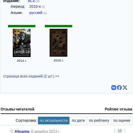
Издания:
ВСЕ
(2)
/период:
2010-е
(2)
/языки:
русский
(2)
2019 г.
2014 г.
страница всех изданий (2 шт.) >>
Отзывы читателей
Рейтинг отзыва
Сортировка:
по актуальности
по дате
по рейтингу
по оценке
[
10
]
Alisanna
,
6 декабря 2013 г.