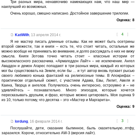
Три разных мира, ненавязчиво намекающих нам, что наш мир —
наилучший из возможных.
Очень хорошо, смешно написано. Достойное завершение трилогии.
Оценка:
8
[
4
]
KatiWilh
,
13 апреля 2014 г.
Я не мастер писать длинные отзывы. Как не может быть осетрины
второй свежести, так и книги – есть те, что стоит читать, остальные же
можно вообще не принимать во внимание, и долго рассуждать о них не вижу
смысла. Книги Зотова точно читать стоит – классные истории от
высококлассного рассказчика. «Армагеддон Лайт» – не исключение. Ангел
Аваддон и демон Агарес попадают в три разных мира, каждый из которых
мог бы существовать на Земле, если бы … и тут автор вновь пускает рысью
своего любимого конька фантазий на религиозные темы. В Апокрифах –
практически отдельный сюжет, с участием Адама, Евы, Лилит, Авеля и
Каина, Творца и ангелов. Получилось очень интересно, остроумно и – не
удивляйтесь – познавательно. Много эпизодов, которые хочется
пересказывать друзьям, и фраз, которые можно цитировать. Моя оценка 9
из 10, только потому, что десятка – это «Мастер и Маргарита».
Оценка:
9
[
3
]
lordung
,
16 февраля 2014 г.
Послушайте, дети, сказание былинное, быль сказительную...птфу,
заразился. Короче, относительно AW-3 (версия лайт).