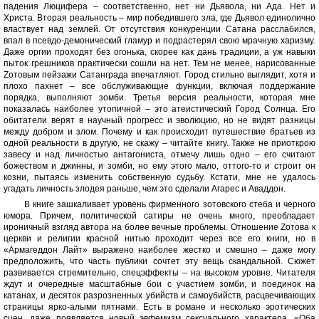
падения Люцифера – соответственно, нет ни Дьявола, ни Ада. Нет и
Христа. Вторая реальность – мир победившего зла, где Дьявол единолично
властвует над землей. От отсутствия конкуренции Сатана расслабился,
впал в псевдо-демонический гламур и подрастерял свою мрачную харизму.
Даже оргии проходят без огонька, скорее как дань традиции, а уж навыки
пыток грешников практически сошли на нет. Тем не менее, нарисованные
Zотовым пейзажи Сатанграда впечатляют. Город стильно выглядит, хотя и
плохо пахнет – все обслуживающие функции, включая поддержание
порядка, выполняют зомби. Третья версия реальности, которая мне
показалась наиболее утопичной – это атеистический Город Солнца. Его
обитатели верят в научный прогресс и эволюцию, но не видят разницы
между добром и злом. Почему и как происходит путешествие братьев из
одной реальности в другую, не скажу – читайте книгу. Также не приоткрою
завесу и над личностью антагониста, отмечу лишь одно – его считают
божеством и джинны, и зомби, но ему этого мало, оттого-то и строит он
козни, пытаясь изменить собственную судьбу. Кстати, мне не удалось
угадать личность злодея раньше, чем это сделали Агарес и Аваддон.
В книге зашкаливает уровень фирменного зотовского стеба и черного
юмора. Причем, политической сатиры не очень много, преобладает
ироничный взгляд автора на более вечные проблемы. Отношение Zотова к
церкви и религии красной нитью проходит через все его книги, но в
«Армагеддон Лайт» выражено наиболее жестко и смешно – даже могу
предположить, что часть публики сочтет эту вещь скандальной. Сюжет
развивается стремительно, спецэффекты – на высоком уровне. Читателя
ждут и очередные масштабные бои с участием зомби, и поединок на
катанах, и десяток разрозненных убийств и самоубийств, расцвечивающих
страницы ярко-алыми пятнами. Есть в романе и несколько эротических
сцен, даже появляется новый эвфемизм сексуального характера. «Оба