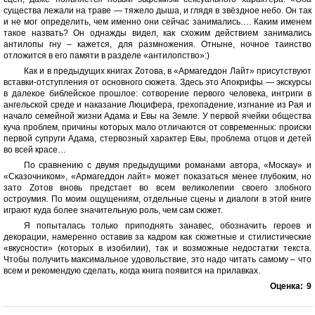
существа лежали на траве — тяжело дыша, и глядя в звёздное небо. Он так
и не мог определить, чем именно они сейчас занимались…. Каким именем
такое назвать? Он однажды видел, как схожим действием занимались
антилопы гну – кажется, для размножения. Отныне, ночное таинство
отложится в его памяти в разделе «антилопство»:)
Как и в предыдущих книгах Zотова, в «Армагеддон Лайт» присутствуют
вставки-отступления от основного сюжета. Здесь это Апокрифы — экскурсы
в далекое библейское прошлое: сотворение первого человека, интриги в
ангельской среде и наказание Люцифера, грехопадение, изгнание из Рая и
начало семейной жизни Адама и Евы на Земле. У первой ячейки общества
куча проблем, причины которых мало отличаются от современных: происки
первой супруги Адама, стервозный характер Евы, проблема отцов и детей
во всей красе…
По сравнению с двумя предыдущими романами автора, «Москау» и
«Сказочником», «Армагеддон лайт» может показаться менее глубоким, но
зато Zотов вновь предстает во всем великолепии своего злобного
остроумия. По моим ощущениям, отдельные сцены и диалоги в этой книге
играют куда более значительную роль, чем сам сюжет.
Я попыталась только приподнять занавес, обозначить героев и
декорации, намеренно оставив за кадром как сюжетные и стилистические
«вкусности» (которых в изобилии), так и возможные недостатки текста.
Чтобы получить максимальное удовольствие, это надо читать самому – что
всем и рекомендую сделать, когда книга появится на прилавках.
Оценка:
9