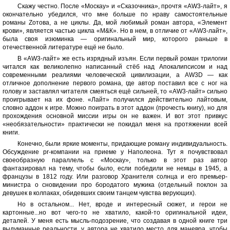
Скажу честно. После «Москау» и «Сказочника», прочтя «АW3-лайт», я
окончательно убедился, что мне больше по нраву самостоятельные
романы Zотова, а не циклы. Да, мой любимый роман автора, «Элемент
крови», является частью цикла «М&К». Но в нем, в отличие от «АW3-лайт»,
была своя изюминка — оригинальный мир, которого раньше в
отечественной литературе ещё не было.
В «АW3-лайт» же есть изрядный изъян. Если первый роман трилогии
читался как великолепно написанный стёб над Апокалипсисом и над
современными реалиями человеческой цивилизации, а АW3D — как
отличное дополнение первого романа, где автор поставил все с ног на
голову и заставлял читателя смеяться ещё сильней, то «АW3-лайт» сильно
проигрывает на их фоне. «Лайт» получился действительно лайтовым,
словно аддон к игре. Можно поиграть в этот аддон (прочесть книгу), но для
прохождения основной миссии игры он не важен. И вот этот привкус
«необязательности» практически не покидал меня на протяжении всей
книги.
Конечно, были яркие моменты, придающие роману индивидуальность.
Обсуждение pr-компании на приеме у Наполеона. Тут я почувствовал
своеобразную параллель с «Москау», только в этот раз автор
фантазировал на тему, чтобы было, если победили не немцы в 1945, а
французы в 1812 году. Или разговор Хранителя солнца и его премьер-
министра о сновидении про бородатого мужика (отдельный поклон за
девушек в колпаках, обидевших своим танцем чувства верующих).
Но в остальном... Нет, вроде и интересный сюжет, и герои не
картонные...но вот чего-то не хватило, какой-то оригинальной идеи,
деталей. У меня есть мысль-подозрение, что создавая в одной книге три
выдуманные реальности, у автора не хватило место для маневра, чтобы