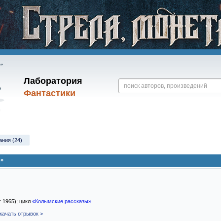
Лаборатория
Фантастики
ания (24)
о»
: 1965); цикл
«Колымские рассказы»
качать отрывок >