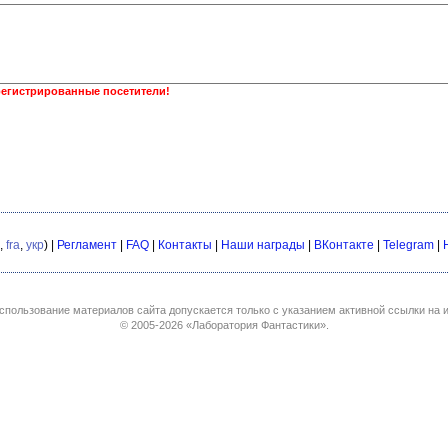
регистрированные посетители!
,
fra
,
укр
) |
Регламент
|
FAQ
|
Контакты
|
Наши награды
|
ВКонтакте
|
Telegram
|
спользование материалов сайта допускается только с указанием активной ссылки на и
© 2005-2026
«Лаборатория Фантастики»
.