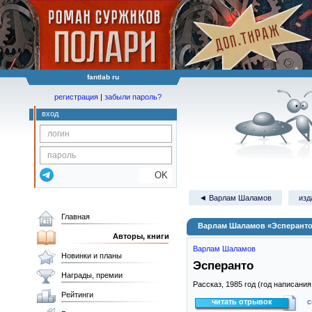
fantlab ru
регистрация
|
забыли пароль?
вход
OK
◄ Варлам Шаламов
изд
Главная
Варлам Шаламов «Эсперант
Авторы, книги
Варлам Шаламов
Новинки и планы
Эсперанто
Награды, премии
Рассказ,
1985
год (год написания
Рейтинги
читать отрывок
с