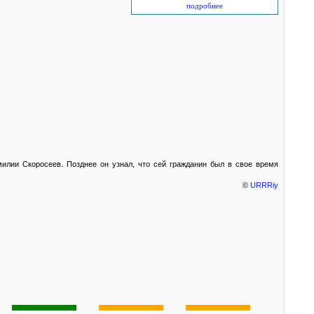
подробнее
илии Скоросеев. Позднее он узнал, что сей гражданин был в свое время
©
URRRiy