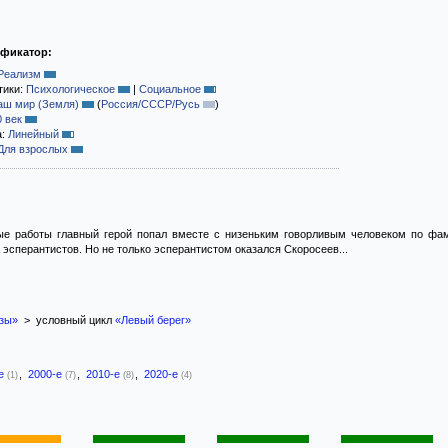
ификатор:
Реализм
тики:
Психологическое
|
Социальное
аш мир (Земля)
(
Россия/СССР/Русь
)
0 век
а:
Линейный
Для взрослых
ые работы главный герой попал вместе с низеньким говорливым человеком по фам
эсперантистов. Но не только эсперантистом оказался Скоросеев...
зы»
> условный цикл
«Левый берег»
-е
,
2000-е
,
2010-е
,
2020-е
(1)
(7)
(8)
(4)