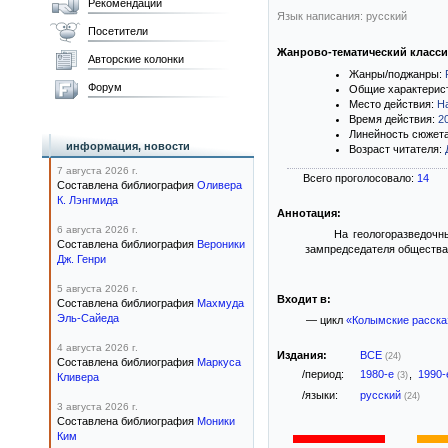
Рекомендации
Язык написания: русский
Посетители
Жанрово-тематический класс
Авторские колонки
Жанры/поджанры:
Форум
Общие характерис
Место действия:
Н
Время действия:
2
Линейность сюжет
информация, новости
Возраст читателя:
7 августа 2026 г.
Всего проголосовало:
14
Составлена библиография
Оливера
К. Лэнгмида
Аннотация:
6 августа 2026 г.
На геологоразведочн
Составлена библиография
Вероники
зампредседателя общества 
Дж. Генри
5 августа 2026 г.
Входит в:
Составлена библиография
Махмуда
Эль-Сайеда
— цикл
«Колымские расска
4 августа 2026 г.
Издания:
ВСЕ
(24)
Составлена библиография
Маркуса
/период:
1980-е
,
1990
(3)
Кливера
/языки:
русский
(24)
3 августа 2026 г.
Составлена библиография
Моники
Ким