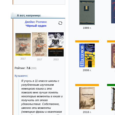
А вот, например:
Джеймс Роллинс
Чёрный орден
1989 г.
2017
2017
2013
Рейтинг:
7.6
(300)
2008 г.
Кузьмичч
:
Я учусь в 11 классе школы с
углубленным изучением
немецкого языка и это
помогло мне лучше понять
некоторые моменты в книге и
получить от этого
удовольствие. Собственно,
именно эти моменты
(немецкие фразы и квантовая
2018 г.