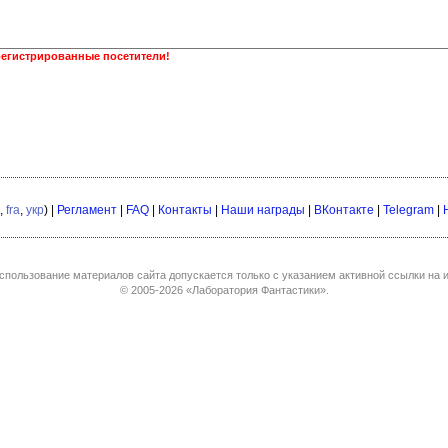
регистрированные посетители!
,
fra
,
укр
) |
Регламент
|
FAQ
|
Контакты
|
Наши награды
|
ВКонтакте
|
Telegram
|
спользование материалов сайта допускается только с указанием активной ссылки на и
© 2005-2026
«Лаборатория Фантастики»
.