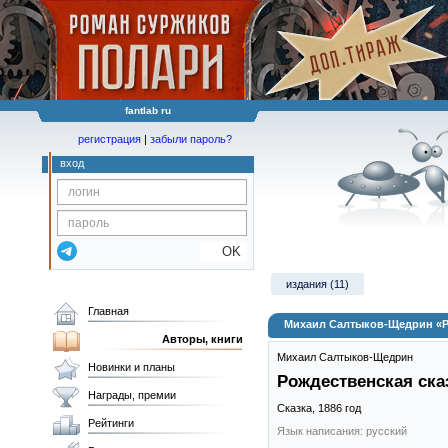
fantlab ru
регистрация
|
забыли пароль?
вход
OK
издания (11)
Главная
Михаил Салтыков-Щедрин «Р
Авторы, книги
Михаил Салтыков-Щедрин
Новинки и планы
Рождественская ска
Награды, премии
Сказка,
1886
год
Рейтинги
Язык написания: русский