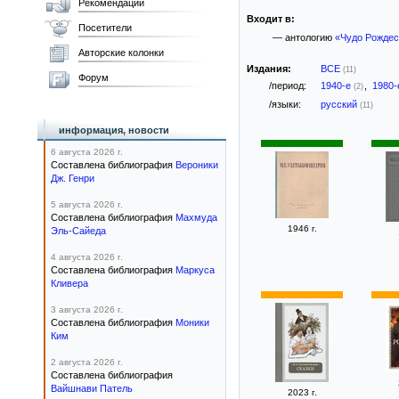
Рекомендации
Входит в:
Посетители
— антологию
«Чудо Рождес
Авторские колонки
Издания:
ВСЕ
(11)
Форум
/период:
1940-е
,
1980
(2)
/языки:
русский
(11)
информация, новости
6 августа 2026 г.
Составлена библиография
Вероники
Дж. Генри
5 августа 2026 г.
Составлена библиография
Махмуда
1946 г.
Эль-Сайеда
4 августа 2026 г.
Составлена библиография
Маркуса
Кливера
3 августа 2026 г.
Составлена библиография
Моники
Ким
2 августа 2026 г.
Составлена библиография
Вайшнави Патель
2023 г.