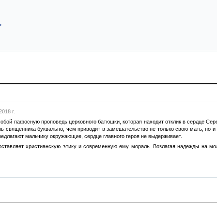
>
2018 г.
собой пафосную проповедь церковного батюшки, которая находит отклик в сердце Се
чь священника буквально, чем приводит в замешательство не только свою мать, но 
едлагают мальчику окружающие, сердце главного героя не выдерживает.
ставляет христианскую этику и современную ему мораль. Возлагая надежды на мол