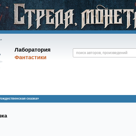
Лаборатория
Фантастики
ождественская сказка»
зка