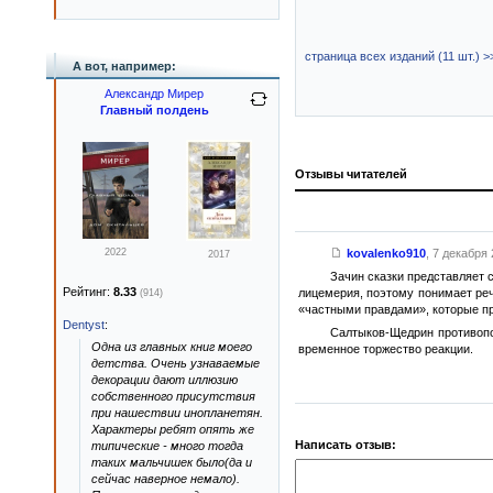
страница всех изданий (11 шт.) >
А вот, например:
Александр Мирер
Главный полдень
Отзывы читателей
2022
kovalenko910
,
7 декабря 
2017
Зачин сказки представляет 
Рейтинг:
8.33
лицемерия, поэтому понимает ре
(914)
«частными правдами», которые пр
Dentyst
:
Салтыков-Щедрин противопо
Одна из главных книг моего
временное торжество реакции.
детства. Очень узнаваемые
декорации дают иллюзию
собственного присутствия
при нашествии инопланетян.
Характеры ребят опять же
Написать отзыв:
типические - много тогда
таких мальчишек было(да и
сейчас наверное немало).