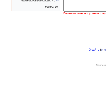
Первая половина дилогии -
...
>>
оценка: 10
Писать отзывы могут только за
О сайте
(
eng
Любое и