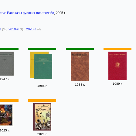
тва: Рассказы русских писателей»
, 2025 г.
-е
,
2010-е
,
2020-е
(3)
(2)
(4)
1947 г.
1989 г.
1988 г.
1984 г.
2025 г.
2026 г.