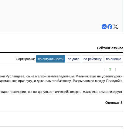
Рейтинг отзыва
Сортировка:
по актуальности
по дате
по рейтингу
по оценке
[
2
]
режи Русланцева, сына мелкой землевладелицы. Мальчик еще не усвоил уроки
и домашнюю прислугу, и даже самого батюшку. Разрываемое между Правдой и
одое поколение, он не допускает иллюзий: смерть мальчика символизирует
Оценка:
8