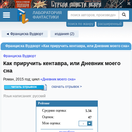
ЛАБОРАТОРИЯ
ФАНТАСТИКИ
поиск по жанру
расширенный
◄ Франциска Вудворт
издания (2)
Франциска Вудворт «Как приручить кентавра, или Дневник моего сна»
Франциска Вудворт
Как приручить кентавра, или Дневник моего
сна
Роман,
2015
год; цикл
«Дневник моего сна»
скачать отрывок >
читать отрывок
Язык написания: русский
Рейтинг
Средняя оценка:
5.56
Оценок:
47
Моя оценка:
-
подробнее