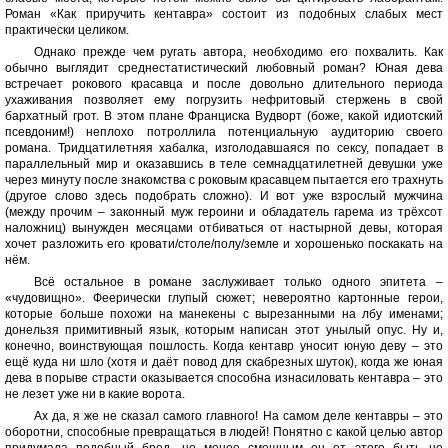
Роман «Как приручить кентавра» состоит из подобных слабых мест
практически целиком.
Однако прежде чем ругать автора, необходимо его похвалить. Как
обычно выглядит среднестатистический любовный роман? Юная дева
встречает рокового красавца и после довольно длительного периода
ухаживания позволяет ему погрузить нефритовый стержень в свой
бархатный грот. В этом плане Франциска Вудворт (боже, какой идиотский
псевдоним!) неплохо потроллила потенциальную аудиторию своего
романа. Тридцатилетняя хабалка, изголодавшаяся по сексу, попадает в
параллельный мир и оказавшись в теле семнадцатилетней девушки уже
через минуту после знакомства с роковым красавцем пытается его трахнуть
(другое слово здесь подобрать сложно). И вот уже взрослый мужчина
(между прочим – законный муж героини и обладатель гарема из трёхсот
наложниц) вынужден месяцами отбиваться от настырной девы, которая
хочет разложить его кровати/столе/полу/земле и хорошенько поскакать на
нём.
Всё остальное в романе заслуживает только одного эпитета –
«чудовищно». Феерически глупый сюжет; невероятно картонные герои,
которые больше похожи на манекены с вырезанными на лбу именами;
донельзя примитивный язык, которым написан этот унылый опус. Ну и,
конечно, воинствующая пошлость. Когда кентавр уносит юную деву – это
ещё куда ни шло (хотя и даёт повод для скабрезных шуток), когда же юная
дева в порыве страсти оказывается способна изнасиловать кентавра – это
не лезет уже ни в какие ворота.
Ах да, я же не сказал самого главного! На самом деле кентавры – это
оборотни, способные превращаться в людей! Понятно с какой целью автор
придумала подобный бред, но менее смешным он от этого быть не