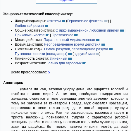
Жанрово-тематический классификатор:
Жанры/поджанры:
Фэнтези
(
Героическое фэнтези
)
|
Любовный роман
Общие характеристики:
С ярко выраженной любовной линией
|
Приключенческое
|
Эротическое
Место действия:
Параллельный мир/вселенная
Время действия:
Неопределённое время действия
Сюжетные ходы:
Обмен разумов, перемещение разума
|
Путешественники (попаданцы)
(
в другой мир
)
Линейность сюжета:
Линейный
Возраст читателя:
Только для взрослых
Всего проголосовало:
5
Аннотация:
Думала ли Рая, затевая уборку дома, что ударится головой и
очнётся в ином мире? А там она, свободная тридцатилетняя
женщина, окажется в теле семнадцатилетней девчонки, которая к
тому же замужем за кентавром. Правда, муж оказался красавцем,
переменам в жене только рад, да и новый характер супруги
пришёлся ему по вкусу. Рая не растерялась, разогнала гарем в
триста наложниц, познакомила супруга с характером русской
женщины, разбив о его голову несколько ваз, чтобы лучше проникся,
живи да радуйся... Вот только папочка интриги плетёт, да ещё