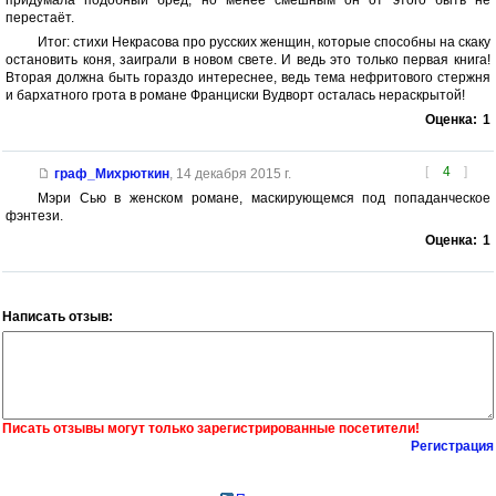
перестаёт.
Итог: стихи Некрасова про русских женщин, которые способны на скаку
остановить коня, заиграли в новом свете. И ведь это только первая книга!
Вторая должна быть гораздо интереснее, ведь тема нефритового стержня
и бархатного грота в романе Франциски Вудворт осталась нераскрытой!
Оценка:
1
[
4
]
граф_Михрюткин
,
14 декабря 2015 г.
Мэри Сью в женском романе, маскирующемся под попаданческое
фэнтези.
Оценка:
1
Написать отзыв:
Писать отзывы могут только зарегистрированные посетители!
Регистрация