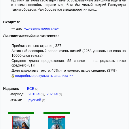
ирлинги затеяли свою игру. Ничего, современные женщины ещё и не
с таким способны справиться, был бы милый рядом! Рассуждая
таким образом, Рая бросается в водоворот интриг...
Входит в:
— цикл
«Дневник моего сна»
Лингвистический анализ текста:
Приблизительно страниц: 327
Активный словарный запас: очень низкий (2258 уникальных слов на
10000 слов текста)
Средняя длина предложения: 55 знаков — на редкость ниже
среднего (81)!
Доля диалогов в тексте: 45%, что немного выше среднего (37%)
подробные результаты анализа >>
Издания:
ВСЕ
(2)
/период:
2010-е
,
2020-е
(1)
(1)
/языки:
русский
(2)