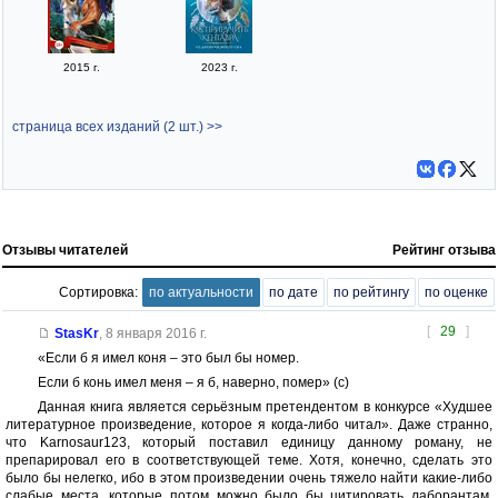
2015 г.
2023 г.
страница всех изданий (2 шт.) >>
Отзывы читателей
Рейтинг отзыва
Сортировка:
по актуальности
по дате
по рейтингу
по оценке
[
29
]
StasKr
,
8 января 2016 г.
«Если б я имел коня – это был бы номер.
Если б конь имел меня – я б, наверно, помер» (с)
Данная книга является серьёзным претендентом в конкурсе «Худшее
литературное произведение, которое я когда-либо читал». Даже странно,
что Karnosaur123, который поставил единицу данному роману, не
препарировал его в соответствующей теме. Хотя, конечно, сделать это
было бы нелегко, ибо в этом произведении очень тяжело найти какие-либо
слабые места, которые потом можно было бы цитировать лаборантам.