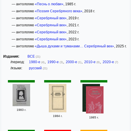
— антологию
«Песнь о любви»
, 1985 г.
— антологию
«Поэзия Серебряного века»
, 2018 г.
— антологию
«Серебряный век»
, 2019 г.
— антологию
«Серебряный век»
, 2021 г.
— антологию
«Серебряный век»
, 2022 г.
— антологию
«Серебряный век»
, 2023 г.
— антологию
«Дыша духами и туманами… Серебряный век»
, 2025 г.
Издания:
ВСЕ
(21)
/период:
1980-е
,
1990-е
,
2000-е
,
2010-е
,
2020-е
(4)
(3)
(1)
(6)
(7)
/языки:
русский
(21)
1983 г.
1984 г.
1985 г.