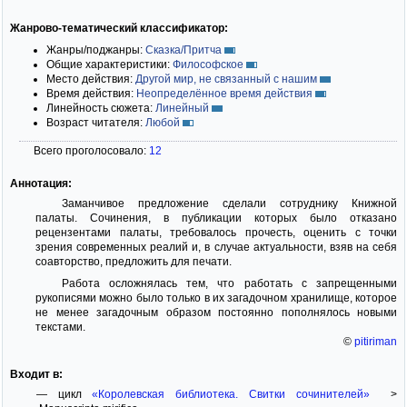
Жанрово-тематический классификатор:
Жанры/поджанры:
Сказка/Притча
Общие характеристики:
Философское
Место действия:
Другой мир, не связанный с нашим
Время действия:
Неопределённое время действия
Линейность сюжета:
Линейный
Возраст читателя:
Любой
Всего проголосовало:
12
Аннотация:
Заманчивое предложение сделали сотруднику Книжной
палаты. Сочинения, в публикации которых было отказано
рецензентами палаты, требовалось прочесть, оценить с точки
зрения современных реалий и, в случае актуальности, взяв на себя
соавторство, предложить для печати.
Работа осложнялась тем, что работать с запрещенными
рукописями можно было только в их загадочном хранилище, которое
не менее загадочным образом постоянно пополнялось новыми
текстами.
©
pitiriman
Входит в:
— цикл
«Королевская библиотека. Свитки сочинителей»
>