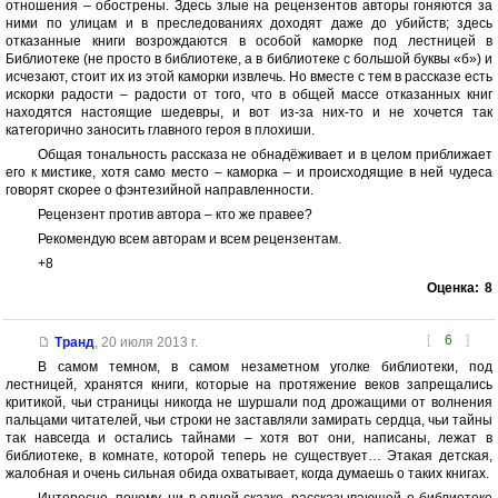
отношения – обострены. Здесь злые на рецензентов авторы гоняются за
ними по улицам и в преследованиях доходят даже до убийств; здесь
отказанные книги возрождаются в особой каморке под лестницей в
Библиотеке (не просто в библиотеке, а в библиотеке с большой буквы «б») и
исчезают, стоит их из этой каморки извлечь. Но вместе с тем в рассказе есть
искорки радости – радости от того, что в общей массе отказанных книг
находятся настоящие шедевры, и вот из-за них-то и не хочется так
категорично заносить главного героя в плохиши.
Общая тональность рассказа не обнадёживает и в целом приближает
его к мистике, хотя само место – каморка – и происходящие в ней чудеса
говорят скорее о фэнтезийной направленности.
Рецензент против автора – кто же правее?
Рекомендую всем авторам и всем рецензентам.
+8
Оценка:
8
[
6
]
Транд
,
20 июля 2013 г.
В самом темном, в самом незаметном уголке библиотеки, под
лестницей, хранятся книги, которые на протяжение веков запрещались
критикой, чьи страницы никогда не шуршали под дрожащими от волнения
пальцами читателей, чьи строки не заставляли замирать сердца, чьи тайны
так навсегда и остались тайнами – хотя вот они, написаны, лежат в
библиотеке, в комнате, которой теперь не существует… Этакая детская,
жалобная и очень сильная обида охватывает, когда думаешь о таких книгах.
Интересно, почему, ни в одной сказке, рассказывающей о библиотеке