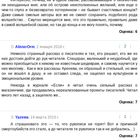
ли неизданных книг, или об острове неисполненных желаний, или еще о
чем-то глупо и безвозвратно потерянном – не бывает счастливых концов?
Даже самые смелые авторы все же не смеют сохранить подобного рода
волшебство… Смутно мерещится мне, что это правильно, правильно даже
в самой волшебной сказке, но так до конца и не могу понять, почему.
Оценка:
6
[
2
]
AlisterOrm
,
2 января 2018 г.
Немного странный рассказ о писателях и тех, кто решает, кто же из
них достоин дойти до рук читателя. Спецхран, маленький и неудобный, где
можно приобщиться к никому не известным шедеврам, и самому научится у
них многому... Как и все рассказы Аренева, он образный и стильный, но мне
он не вошёл в душу, и не оставил следа, не зацепил на культурном и
эмоциональном уровне.
Некогда в журнале «Если» я читал очень сильный рассказ о
магазинчике, где продавались нереализованные проекты писателей. Читал
много лет назад, а зацепило же...
Оценка:
7
[
1
]
Yazewa
,
19 марта 2015 г.
А страшновато это — то, что рукописи не горят! Вот и причиной
смертоубийств это стало, а до читателя те рукописи так и не добрались... )
Оценка:
7