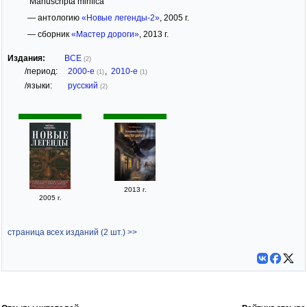
Manuscripta mirifica
— антологию
«Новые легенды-2»
, 2005 г.
— сборник
«Мастер дороги»
, 2013 г.
Издания:
ВСЕ
(2)
/период:
2000-е
,
2010-е
(1)
(1)
/языки:
русский
(2)
2013 г.
2005 г.
страница всех изданий (2 шт.) >>