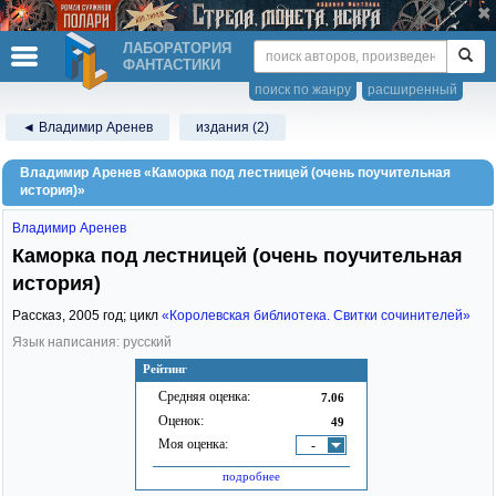
ЛАБОРАТОРИЯ
ФАНТАСТИКИ
поиск по жанру
расширенный
◄ Владимир Аренев
издания (2)
Владимир Аренев «Каморка под лестницей (очень поучительная
история)»
Владимир Аренев
Каморка под лестницей (очень поучительная
история)
Рассказ,
2005
год; цикл
«Королевская библиотека. Свитки сочинителей»
Язык написания: русский
Рейтинг
Средняя оценка:
7.06
Оценок:
49
Моя оценка:
-
подробнее