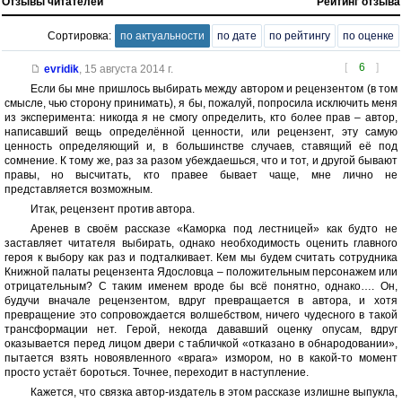
Отзывы читателей
Рейтинг отзыва
Сортировка:
по актуальности
по дате
по рейтингу
по оценке
[
6
]
evridik
,
15 августа 2014 г.
Если бы мне пришлось выбирать между автором и рецензентом (в том
смысле, чью сторону принимать), я бы, пожалуй, попросила исключить меня
из эксперимента: никогда я не смогу определить, кто более прав – автор,
написавший вещь определённой ценности, или рецензент, эту самую
ценность определяющий и, в большинстве случаев, ставящий её под
сомнение. К тому же, раз за разом убеждаешься, что и тот, и другой бывают
правы, но высчитать, кто правее бывает чаще, мне лично не
представляется возможным.
Итак, рецензент против автора.
Аренев в своём рассказе «Каморка под лестницей» как будто не
заставляет читателя выбирать, однако необходимость оценить главного
героя к выбору как раз и подталкивает. Кем мы будем считать сотрудника
Книжной палаты рецензента Ядословца – положительным персонажем или
отрицательным? С таким именем вроде бы всё понятно, однако…. Он,
будучи вначале рецензентом, вдруг превращается в автора, и хотя
превращение это сопровождается волшебством, ничего чудесного в такой
трансформации нет. Герой, некогда дававший оценку опусам, вдруг
оказывается перед лицом двери с табличкой «отказано в обнародовании»,
пытается взять новоявленного «врага» измором, но в какой-то момент
просто устаёт бороться. Точнее, переходит в наступление.
Кажется, что связка автор-издатель в этом рассказе излишне выпукла,