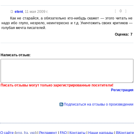
[
0
]
elent
,
11 мая 2009 г.
Как не старайся, а обязательно кто-нибудь скажет — этого читать не
надо ибо глупо, незрело, неинтересно и т.д. Уничтожить своих критиков —
голубая мечта писателей.
Оценка:
7
Написать отзыв:
Писать отзывы могут только зарегистрированные посетители!
Регистрация
Подписаться на отзывы о произведении
О сайте
(
eng
,
fra
,
укр
) |
Регламент
|
FAQ
|
Контакты
|
Наши награды
|
ВКонтакте