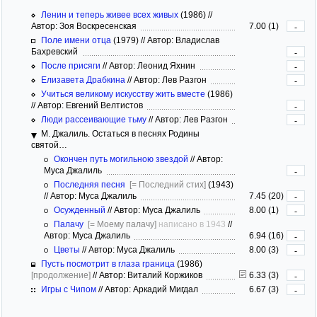
Ленин и теперь живее всех живых
(1986)
//
Автор: Зоя Воскресенская
7.00 (1)
-
Поле имени отца
(1979)
//
Автор: Владислав
Бахревский
-
После присяги
//
Автор: Леонид Яхнин
-
Елизавета Драбкина
//
Автор: Лев Разгон
-
Учиться великому искусству жить вместе
(1986)
//
Автор: Евгений Велтистов
-
Люди рассеивающие тьму
//
Автор: Лев Разгон
-
М. Джалиль. Остаться в песнях Родины
святой…
Окончен путь могильною звездой
//
Автор:
Муса Джалиль
-
Последняя песня
[= Последний стих]
(1943)
//
Автор: Муса Джалиль
7.45 (20)
-
Осужденный
//
Автор: Муса Джалиль
8.00 (1)
-
Палачу
[= Моему палачу]
написано в 1943
//
Автор: Муса Джалиль
6.94 (16)
-
Цветы
//
Автор: Муса Джалиль
8.00 (3)
-
Пусть посмотрит в глаза граница
(1986)
[продолжение]
//
Автор: Виталий Коржиков
6.33 (3)
-
Игры с Чипом
//
Автор: Аркадий Мигдал
6.67 (3)
-