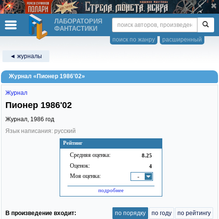
ЛАБОРАТОРИЯ
ФАНТАСТИКИ
поиск по жанру
расширенный
◄ журналы
Журнал «Пионер 1986'02»
Журнал
Пионер 1986'02
Журнал,
1986
год
Язык написания: русский
Рейтинг
Средняя оценка:
8.25
Оценок:
4
Моя оценка:
-
подробнее
В произведение входит:
по порядку
по году
по рейтингу