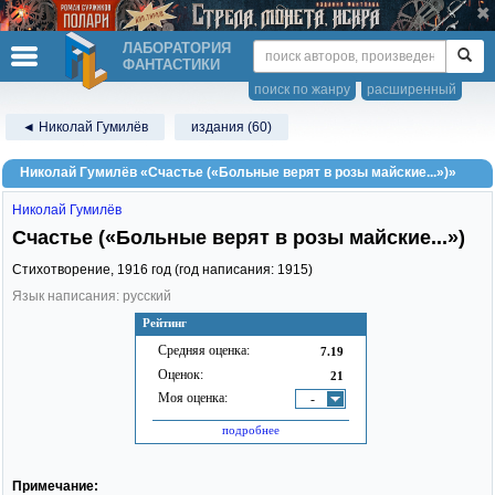
ЛАБОРАТОРИЯ
ФАНТАСТИКИ
поиск по жанру
расширенный
◄ Николай Гумилёв
издания (60)
Николай Гумилёв «Счастье («Больные верят в розы майские...»)»
Николай Гумилёв
Счастье («Больные верят в розы майские...»)
Стихотворение,
1916
год (год написания: 1915)
Язык написания: русский
Рейтинг
Средняя оценка:
7.19
Оценок:
21
Моя оценка:
-
подробнее
Примечание: