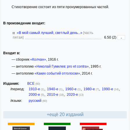
Стихотворение состоит из пяти пронумерованных частей.
В произведение входит:
«В мой самый лучший, светлый день...»
[часть
пятая]
6.50 (2)
-
Входит в:
— сборник
«Колчан»
, 1916 г.
— антологию
«Николай Гумилев: pro et contra»
, 1995 г.
— антологию
«Каких событий отголоски»
, 2014 г.
Издания:
ВСЕ
(60)
/период:
1910-е
,
1940-е
,
1960-е
,
1980-е
,
1990-е
,
(1)
(1)
(1)
(7)
(14)
2000-е
,
2010-е
,
2020-е
(5)
(18)
(13)
/языки:
русский
(60)
+ещё 20 изданий