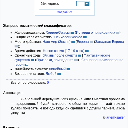
Моя оценка:
-
подробнее
Жанрово-тематический классификатор:
Жанры/поджанры:
Хоррор/Ужасы
(
Истории о привидениях
)
Общие характеристики:
Психологическое
Место действия:
Наш мир (Земля)
(
Европа
(
Западная Европа
)
)
Время действия:
Новое время (17-19 века)
Сюжетные ходы:
Жизнь после смерти
|
Фантастические
существа
(
Призраки, привидения
)
|
Становление/взросление
героя
Линейность сюжета:
Линейный
Возраст читателя:
Любой
Всего проголосовало:
6
Аннотация:
В небольшой деревушке близ Дублина живёт местная проблема
— здоровенный бугай, которого хлебом не корми — дай только
кулаки почесать. И вот однажды он сцепился с другим парнем. Из-за
девушки.
©
artem-sailer
Входит в: