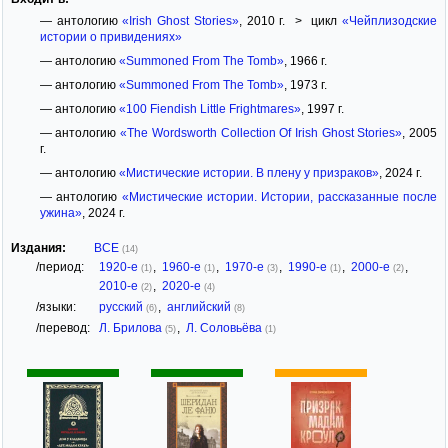
— антологию
«Irish Ghost Stories»
, 2010 г. > цикл
«Чейплизодские
истории о привидениях»
— антологию
«Summoned From The Tomb»
, 1966 г.
— антологию
«Summoned From The Tomb»
, 1973 г.
— антологию
«100 Fiendish Little Frightmares»
, 1997 г.
— антологию
«The Wordsworth Collection Of Irish Ghost Stories»
, 2005
г.
— антологию
«Мистические истории. В плену у призраков»
, 2024 г.
— антологию
«Мистические истории. Истории, рассказанные после
ужина»
, 2024 г.
Издания:
ВСЕ
(14)
/период:
1920-е
,
1960-е
,
1970-е
,
1990-е
,
2000-е
,
(1)
(1)
(3)
(1)
(2)
2010-е
,
2020-е
(2)
(4)
/языки:
русский
,
английский
(6)
(8)
/перевод:
Л. Брилова
,
Л. Соловьёва
(5)
(1)