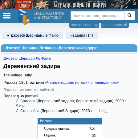
ЛАБОРАТОРИЯ
ФАНТАСТИКИ
поиск по жанру
расширенный
◄ Джозеф Шеридан Ле Фаню
издания (14)
Джозеф Шеридан Ле Фаню «Деревенский зaдирa»
Джозеф Шеридан Ле Фаню
Деревенский зaдирa
The Village Bully
Рассказ,
1851
год; цикл
«Чейплизодские истории о привидениях»
Язык написания: английский
Перевод на русский:
—
Л. Брилова
(Деревенский зaдирa; Деревенский задира)
; 2003 г.
— 5 изд.
—
Л. Соловьёва
(Деревенский Зaдирa)
; 2023 г.
— 1 изд.
Рейтинг
Средняя оценка:
7.21
Оценок:
33