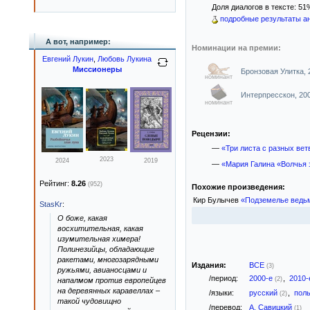
Доля диалогов в тексте: 51
подробные результаты ан
А вот, например:
Номинации на премии:
Евгений Лукин
,
Любовь Лукина
Миссионеры
Бронзовая Улитка,
номинант
Интерпресскон, 20
номинант
Рецензии:
—
«Три листа с разных вет
2023
2024
2019
—
«Мария Галина «Волчья 
Рейтинг:
8.26
(952)
Похожие произведения:
Кир Булычев
«Подземелье ведь
StasKr
:
О боже, какая
восхитительная, какая
изумительная химера!
Полинезийцы, обладающие
ракетами, многозарядными
Издания:
ВСЕ
(3)
ружьями, авианосцами и
/период:
2000-е
,
2010
(2)
напалмом против европейцев
на деревянных каравеллах –
/языки:
русский
,
пол
(2)
такой чудовищно
/перевод:
А. Савицкий
(1)