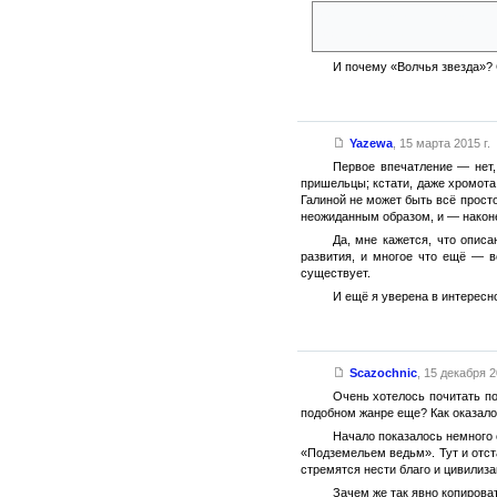
Что — присутствие нуждающейс
Маловероятно...
И почему «Волчья звезда»? 
Yazewa
,
15 марта 2015 г.
Первое впечатление — нет, 
пришельцы; кстати, даже хромота е
Галиной не может быть всё просто
неожиданным образом, и — наконе
Да, мне кажется, что описа
развития, и многое что ещё — в
существует.
И ещё я уверена в интересно
Scazochnic
,
15 декабря 2
Очень хотелось почитать по
подобном жанре еще? Как оказалос
Начало показалось немного 
«Подземельем ведьм». Тут и отст
стремятся нести благо и цивилиз
Зачем же так явно копирова