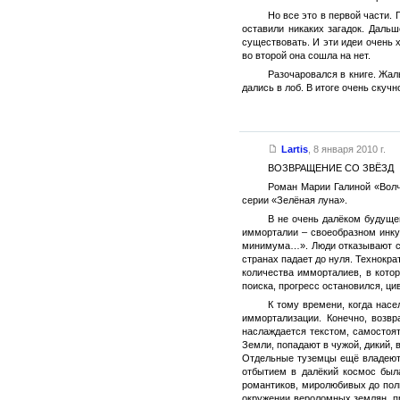
Но все это в первой части.
оставили никаких загадок. Дальш
существовать. И эти идеи очень х
во второй она сошла на нет.
Разочаровался в книге. Жал
дались в лоб. В итоге очень скучн
Lartis
,
8 января 2010 г.
ВОЗВРАЩЕНИЕ СО ЗВЁЗД
Роман Марии Галиной «Волч
серии «Зелёная луна».
В не очень далёком будуще
имморталии – своеобразном инку
минимума…». Люди отказывают се
странах падает до нуля. Технокр
количества имморталиев, в кото
поиска, прогресс остановился, ци
К тому времени, когда нас
иммортализации. Конечно, возвр
наслаждается текстом, самостоя
Земли, попадают в чужой, дикий,
Отдельные туземцы ещё владеют 
отбытием в далёкий космос была
романтиков, миролюбивых до полн
окружении вероломных землян, п