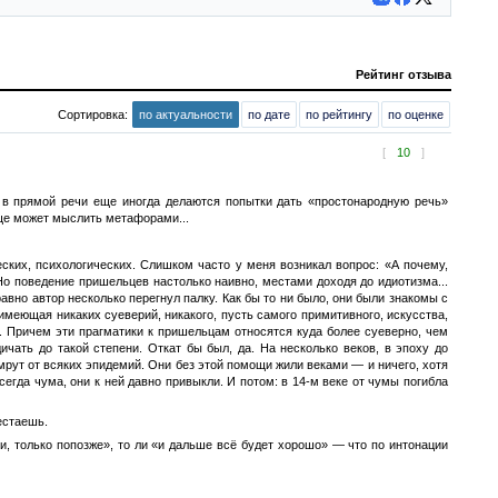
Рейтинг отзыва
Сортировка:
по актуальности
по дате
по рейтингу
по оценке
[
10
]
 в прямой речи еще иногда делаются попытки дать «простонародную речь»
обще может мыслить метафорами...
ских, психологических. Слишком часто у меня возникал вопрос: «А почему,
о поведение пришельцев настолько наивно, местами доходя до идиотизма...
равно автор несколько перегнул палку. Как бы то ни было, они были знакомы с
имеющая никаких суеверий, никакого, пусть самого примитивного, искусства,
и. Причем эти прагматики к пришельцам относятся куда более суеверно, чем
ичать до такой степени. Откат бы был, да. На несколько веков, в эпоху до
мрут от всяких эпидемий. Они без этой помощи жили веками — и ничего, хотя
гда чума, они к ней давно привыкли. И потом: в 14-м веке от чумы погибла
естаешь.
рли, только попозже», то ли «и дальше всё будет хорошо» — что по интонации