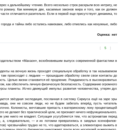
терес к дальнейшему чтению. Всего несколько строк раскрыли всю интригу, не
по роману. Как минимум две, касаемые законов мира и того, как он должен
я части отличаются разительно. Если в первой еще присутствует динамика, то
 города и тайны либо остались намеками, либо отмелись как ненужные, либо
Оценка:
нет
[
5
]
 издательством «Махаон», возобновившим выпуск современной фантастики в
денты на вечную жизнь проходят специальную обработку в так называемом
о там происходит с людьми — прошедшие обработку свели свои контакты до
ость. Целью жизни становится её продление. Рождаемость в высокоразвитых
 том, как обеспечить личную физическую безопасность. Содержание огромного
урсы планеты. Исчез движущий импульс развития человечества, утерян дух
щается звёздная экспедиция, посланная в систему Сириуса ещё на заре эры
равда, они не совсем люди, но не будем забегать вперёд, пусть читатель
аточно. Колонисты, мечтавшие припасть к материнскому лону процветающей
о не делают без практической цели, не признают ничего нефункционального.
 уже никто не владеет. Ситуация усугубляется тем, что астронавтам перед
, а, следовательно, — и их потомки превратились в заядлых ксенофилов-
ов) чрезвычайно трудно не то, что адаптироваться, а элементарно выжить в
и-туземцы просто физически уничтожают почти всех носителей чужеродного,