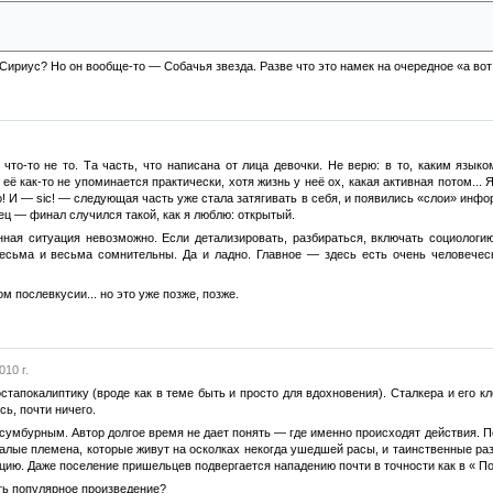
я в них девочки позволит им не сорваться? Ну предположим — и дальше что? Что он
Сириус? Но он вообще-то — Собачья звезда. Разве что это намек на очередное «а вот 
что-то не то. Та часть, что написана от лица девочки. Не верю: в то, каким языко
ё как-то не упоминается практически, хотя жизнь у неё ох, какая активная потом... Я
! И — sic! — следующая часть уже стала затягивать в себя, и появились «слои» инфо
ц — финал случился такой, как я люблю: открытый.
нная ситуация невозможно. Если детализировать, разбираться, включать социологию
есьма и весьма сомнительны. Да и ладно. Главное — здесь есть очень человеческ
м послевкусии... но это уже позже, позже.
010 г.
стапокалиптику (вроде как в теме быть и просто для вдохновения). Сталкера и его 
ь, почти ничего.
сумбурным. Автор долгое время не дает понять — где именно происходят действия. П
алые племена, которые живут на осколках некогда ушедшей расы, и таинственные ра
ацию. Даже поселение пришельцев подвергается нападению почти в точности как в « П
ть популярное произведение?