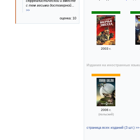
сюрреалистической и вместе
с тем весьма достоверной
...
>>
оценка: 10
2003 г.
Издания на иностранных язык
2006 г.
(польский)
страница всех изданий (3 шт.) >>