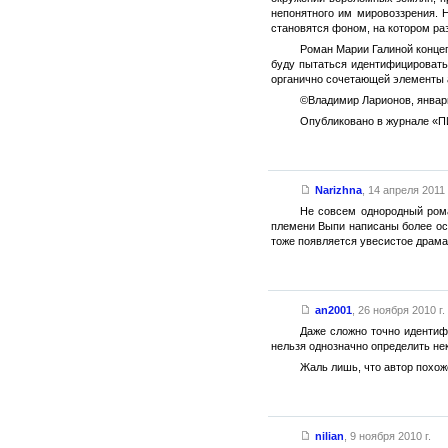
непонятного им мировоззрения. 
становятся фоном, на котором ра
Роман Марии Галиной концеп
буду пытаться идентифицировать
органично сочетающей элементы а
©Владимир Ларионов, январь
Опубликовано в журнале «ПИТ
Narizhna
,
14 апреля 2011 
Не совсем однородный рома
племени Выпи написаны более ост
тоже появляется увесистое драма
an2001
,
26 ноября 2010 г.
Даже сложно точно идентифи
нельзя однозначно определить не
Жаль лишь, что автор похож
nilian
,
9 ноября 2010 г.