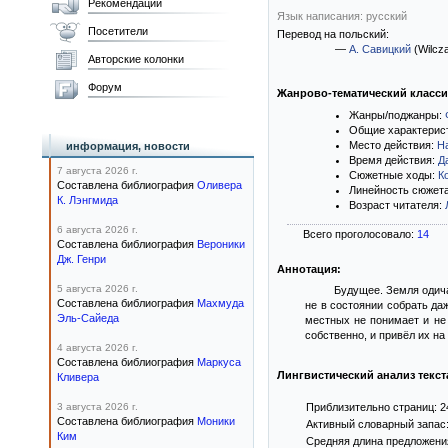
Рекомендации
Язык написания: русский
Посетители
Перевод на польский:
—
А. Савицкий
(Wilcz
Авторские колонки
Форум
Жанрово-тематический класс
Жанры/поджанры:
Общие характерис
Место действия:
Н
информация, новости
Время действия:
Д
7 августа 2026 г.
Сюжетные ходы:
К
Составлена библиография
Оливера
Линейность сюжет
К. Лэнгмида
Возраст читателя:
6 августа 2026 г.
Всего проголосовало:
14
Составлена библиография
Вероники
Дж. Генри
Аннотация:
5 августа 2026 г.
Будущее. Земля одича
Составлена библиография
Махмуда
не в состоянии собрать да
Эль-Сайеда
местных не понимает и не 
собственно, и привёл их на
4 августа 2026 г.
Составлена библиография
Маркуса
Лингвистический анализ текст
Кливера
3 августа 2026 г.
Приблизительно страниц: 2
Составлена библиография
Моники
Активный словарный запас:
Ким
Средняя длина предложения: