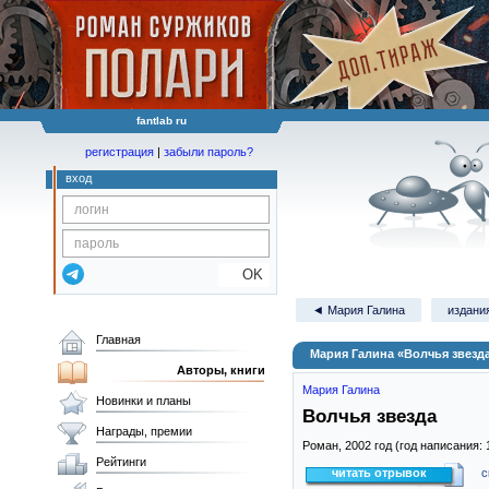
fantlab ru
регистрация
|
забыли пароль?
вход
OK
◄ Мария Галина
издания
Главная
Мария Галина «Волчья звезд
Авторы, книги
Мария Галина
Новинки и планы
Волчья звезда
Награды, премии
Роман,
2002
год (год написания: 
Рейтинги
читать отрывок
с