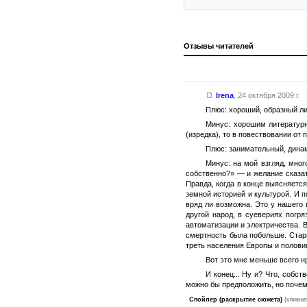
Отзывы читателей
Irena
,
24 октября 2009 г.
Плюс: хороший, образный ли
Минус: хорошим литературн
(изредка), то в повествовании от
Плюс: занимательный, дина
Минус: на мой взгляд, мног
собственно?» — и желание сказа
Правда, когда в конце выясняется
земной историей и культурой. И 
вряд ли возможна. Это у нашего 
другой народ, в суевериях погря
автоматизации и электричества. 
смертность была побольше. Стары
треть населения Европы и половина
Вот это мне меньше всего н
И конец... Ну и? Что, собс
можно бы предположить, но поче
Спойлер (раскрытие сюжета)
(кликни