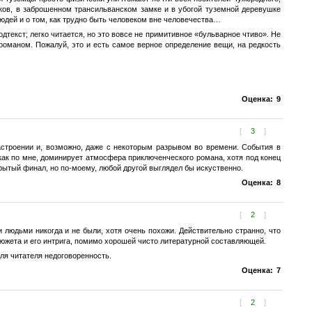
иков, в заброшенном трансильванском замке и в убогой туземной деревушке
дей и о том, как трудно быть человеком вне человечества…
дтекст; легко читается, но это вовсе не примитивное «бульварное чтиво». Не
оманом. Пожалуй, это и есть самое верное определение вещи, на редкость
Оценка:
9
[
3
]
астроении и, возможно, даже с некоторым разрывом во времени. События в
 как по мне, доминирует атмосфера приключенческого романа, хотя под конец
крытый финал, но по-моему, любой другой выглядел бы искуственно.
Оценка:
8
[
2
]
и людьми никогда и не были, хотя очень похожи. Действительно странно, что
сюжета и его интрига, помимо хорошей чисто литературной составляющей.
ля читателя недоговоренность.
Оценка:
7
[
2
]