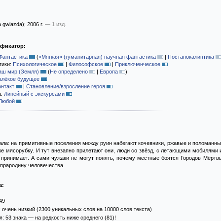
a gwiazda)
; 2006 г.
— 1 изд.
ификатор:
Фантастика
(
«Мягкая» (гуманитарная) научная фантастика
|
Постапокалиптика
тики:
Психологическое
|
Философское
|
Приключенческое
аш мир (Земля)
(
Не определено
|
Европа
)
алёкое будущее
онтакт
|
Становление/взросление героя
а:
Линейный с экскурсами
Любой
ла: на примитивные поселения между руин набегают кочевники, ржавые и поломанные
же мясорубку. И тут внезапно прилетают они, люди со звёзд, с летающими мобилями
принимает. А сами чужаки не могут понять, почему местные боятся Городов Мёртвы
 прародину человечества.
а:
49
 очень низкий (2300 уникальных слов на 10000 слов текста)
 53 знака — на редкость ниже среднего (81)!