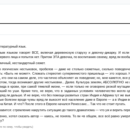
тературный язык.
ым языком говорят ВСЕ, включая деревенскую старуху и девочку-дикарку. И если
 первого лица и попыток нет. Притом ЭТА девочка, по воспитанию своему, вряд ли во
мичный, нестандартный сюжет.
о логических нестыковок, пробелов — даже не столько сюжетных, сколько поведенче
ть: «Быть не может». Сломать стереотип суперменистого пришельца — это хорошо. Н
, кто они на самом деле, это частично объясняет их поведение; но, мне кажется, все 
потом, тогда возникают другие нестыковки... Далее. Культура землян, АБСОЛЮТНО не 
вида в крови, при самой тяжелой жизни, — если только не оговорено резкой мутаци
зший по уши. Кроме того, не верю, что в заданных условиях человечество могло од
Вряд ли дальше. И не верю, что без помощи развитых стран Индия и Африка тут же вы
е болезни вроде чумы вряд ли выкосят всё население даже в Европе — а в Индии все
 Китая. И что? После этого в Европе начался Ренессанс... Так что не стоит пугать.
равится: стремление накрутить ситуацию до такого драматизма — что уж и верить пер
твенно, хотел сказать автор — каюсь, не поняла. То ли «в общем, все всё равно уме
му?
те по нему, чтобы увидеть)