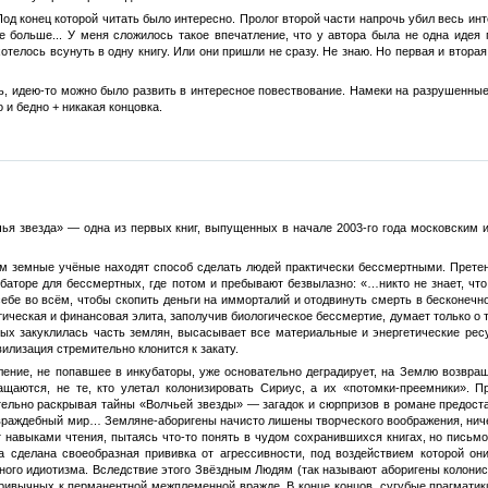
 Под конец которой читать было интересно. Пролог второй части напрочь убил весь ин
е больше... У меня сложилось такое впечатление, что у автора была не одна идея 
отелось всунуть в одну книгу. Или они пришли не сразу. Не знаю. Но первая и втора
ь, идею-то можно было развить в интересное повествование. Намеки на разрушенные
о и бедно + никакая концовка.
ья звезда» — одна из первых книг, выпущенных в начале 2003-го года московским
м земные учёные находят способ сделать людей практически бессмертными. Претен
баторе для бессмертных, где потом и пребывают безвылазно: «…никто не знает, чт
бе во всём, чтобы скопить деньги на имморталий и отодвинуть смерть в бесконечн
атическая и финансовая элита, заполучив биологическое бессмертие, думает только о
рых закуклилась часть землян, высасывает все материальные и энергетические рес
вилизация стремительно клонится к закату.
еление, не попавшее в инкубаторы, уже основательно деградирует, на Землю возвра
ащаются, не те, кто улетал колонизировать Сириус, а их «потомки-преемники». П
тельно раскрывая тайны «Волчьей звезды» — загадок и сюрпризов в романе предост
 враждебный мир… Земляне-аборигены начисто лишены творческого воображения, ничег
навыками чтения, пытаясь что-то понять в чудом сохранившихся книгах, но письмом
 сделана своеобразная прививка от агрессивности, под воздействием которой они
ого идиотизма. Вследствие этого Звёздным Людям (так называют аборигены колонист
ривычных к перманентной межплеменной вражде. В конце концов, сугубые прагматик