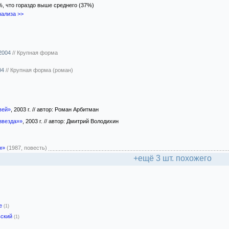
%, что гораздо выше среднего (37%)
ализа >>
 2004
//
Крупная форма
04
//
Крупная форма (роман)
вей»
, 2003 г. // автор: Роман Арбитман
звезда»»
, 2003 г. // автор: Дмитрий Володихин
м»
(1987, повесть)
+ещё 3 шт. похожего
-е
(1)
ьский
(1)