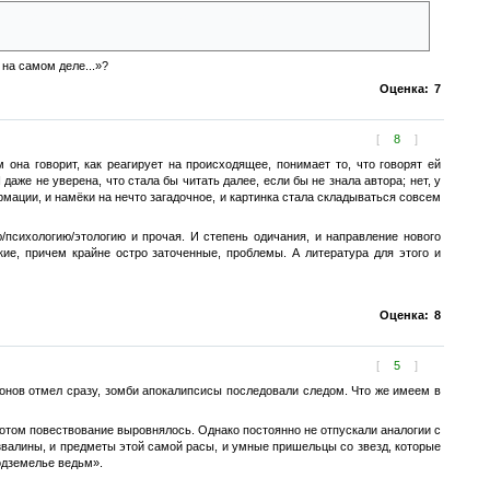
и будут делать втроем? Цивилизацию возрождать, что ли?
на самом деле...»?
Оценка:
7
[
8
]
м она говорит, как реагирует на происходящее, понимает то, что говорят ей
 даже не уверена, что стала бы читать далее, если бы не знала автора; нет, у
рмации, и намёки на нечто загадочное, и картинка стала складываться совсем
/психологию/этологию и прочая. И степень одичания, и направление нового
ие, причем крайне остро заточенные, проблемы. А литература для этого и
Оценка:
8
[
5
]
клонов отмел сразу, зомби апокалипсисы последовали следом. Что же имеем в
отом повествование выровнялось. Однако постоянно не отпускали аналогии с
звалины, и предметы этой самой расы, и умные пришельцы со звезд, которые
одземелье ведьм».