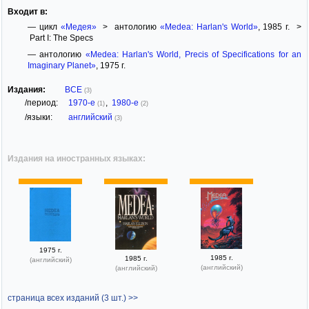
Входит в:
— цикл
«Медея»
> антологию
«Medea: Harlan's World»
, 1985 г. >
Part I: The Specs
— антологию
«Medea: Harlan's World, Precis of Specifications for an
Imaginary Planet»
, 1975 г.
Издания:
ВСЕ
(3)
/период:
1970-е
,
1980-е
(1)
(2)
/языки:
английский
(3)
Издания на иностранных языках:
1975 г.
1985 г.
1985 г.
(английский)
(английский)
(английский)
страница всех изданий (3 шт.) >>