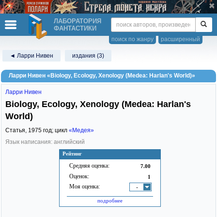
ЛАБОРАТОРИЯ
ФАНТАСТИКИ
поиск по жанру
расширенный
◄ Ларри Нивен
издания (3)
Ларри Нивен «Biology, Ecology, Xenology (Medea: Harlan's World)»
Ларри Нивен
Biology, Ecology, Xenology (Medea: Harlan's
World)
Статья,
1975
год; цикл
«Медея»
Язык написания: английский
Рейтинг
Средняя оценка:
7.00
Оценок:
1
Моя оценка:
-
подробнее