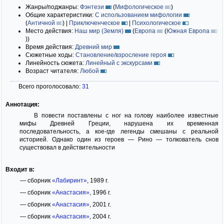
Жанры/поджанры:
Фэнтези
(
Мифологическое
)
Общие характеристики:
С использованием мифологии
(
Античной
)
|
Приключенческое
|
Психологическое
Место действия:
Наш мир (Земля)
(
Европа
(
Южная Европа
)
)
Время действия:
Древний мир
Сюжетные ходы:
Становление/взросление героя
Линейность сюжета:
Линейный с экскурсами
Возраст читателя:
Любой
Всего проголосовало:
31
Аннотация:
В повести поставлены с ног на голову наиболее известные
мифы Древней Греции, нарушена их временная
последовательность, а кое-где легенды смешаны с реальной
историей. Однако один из героев — Рино — толкователь снов
существовал в действительности
Входит в:
— сборник
«Лабиринт»
, 1989 г.
— сборник
«Анастасия»
, 1996 г.
— сборник
«Анастасия»
, 2001 г.
— сборник
«Анастасия»
, 2004 г.