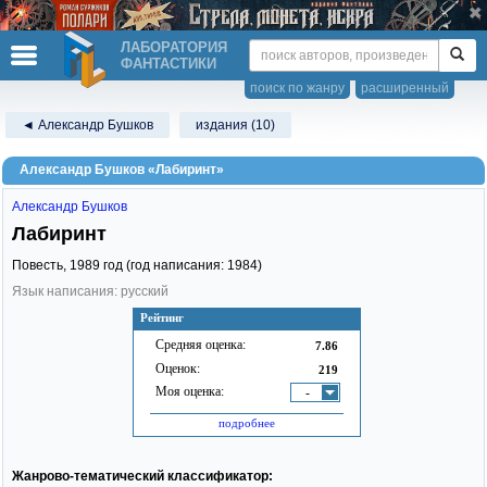
ЛАБОРАТОРИЯ
ФАНТАСТИКИ
поиск по жанру
расширенный
◄ Александр Бушков
издания (10)
Александр Бушков «Лабиринт»
Александр Бушков
Лабиринт
Повесть,
1989
год (год написания: 1984)
Язык написания: русский
Рейтинг
Средняя оценка:
7.86
Оценок:
219
Моя оценка:
-
подробнее
Жанрово-тематический классификатор: