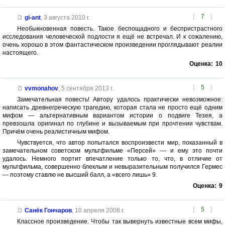
[
7
]
gi-ant
,
3 августа 2010 г.
Необыкновенная повесть. Такое беспощадного и беспристрастного
исследования человеческой подлости я ещё не встречал. И к сожалению,
очень хорошо в этом фантастическом произведении проглядывают реалии
настоящего.
Оценка:
10
[
5
]
vvmonahov
,
5 сентября 2013 г.
Замечательная повесть! Автору удалось практически невозможное:
написать древнегреческую трагедию, которая стала не просто ещё одним
мифом — альтернативным вариантом истории о подвиге Тезея, а
превзошла оригинал по глубине и вызываемым при прочтении чувствам.
Причём очень реалистичным мифом.
Чувствуется, что автор попытался воспроизвести мир, показанный в
замечательном советском мультфильме «Персей» — и ему это почти
удалось. Немного портит впечатление только то, что, в отличие от
мультфильма, совершенно блеклым и невыразительным получился Гермес
— поэтому ставлю не высший балл, а «всего лишь» 9.
Оценка:
9
[
5
]
Санёк Гончаров
,
10 апреля 2008 г.
Классное произведение. Чтобы так вывернуть известные всем мифы,