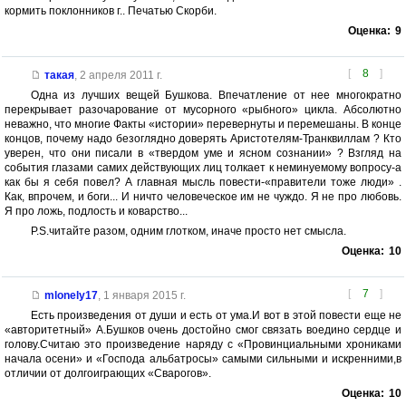
кормить поклонников г.. Печатью Скорби.
Оценка:
9
[
8
]
такая
,
2 апреля 2011 г.
Одна из лучших вещей Бушкова. Впечатление от нее многократно
перекрывает разочарование от мусорного «рыбного» цикла. Абсолютно
неважно, что многие Факты «истории» перевернуты и перемешаны. В конце
концов, почему надо безоглядно доверять Аристотелям-Транквиллам ? Кто
уверен, что они писали в «твердом уме и ясном сознании» ? Взгляд на
события глазами самих действующих лиц толкает к неминуемому вопросу-а
как бы я себя повел? А главная мысль повести-«правители тоже люди» .
Как, впрочем, и боги... И ничто человеческое им не чуждо. Я не про любовь.
Я про ложь, подлость и коварство...
P.S.читайте разом, одним глотком, иначе просто нет смысла.
Оценка:
10
[
7
]
mlonely17
,
1 января 2015 г.
Есть произведения от души и есть от ума.И вот в этой повести еще не
«авторитетный» А.Бушков очень достойно смог связать воедино сердце и
голову.Считаю это произведение наряду с «Провинциальными хрониками
начала осени» и «Господа альбатросы» самыми сильными и искренними,в
отличии от долгоиграющих «Сварогов».
Оценка:
10