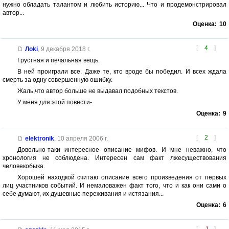
нужно обладать талантом и любить историю... Что и продемонстрировал
автор...
Оценка:
10
[
4
]
Лoki
,
9 декабря 2018 г.
Грустная и печальная вещь.
В ней проиграли все. Даже те, кто вроде бы победил. И всех ждала
смерть за одну совершенную ошибку.
Жаль,что автор больше не выдавал подобных текстов.
У меня для этой повести-
Оценка:
9
[
2
]
elektronik
,
10 апреля 2006 г.
Довольно-таки интересное описание мифов. И мне неважно, что
хронология не соблюдена. Интересен сам факт лжесуществования
человекобыка.
Хорошей находкой считаю описание всего произведения от первых
лиц участников событий. И немаловажен факт того, что и как они сами о
себе думают, их душевные переживания и истязания...
Оценка:
6