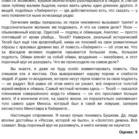
повести. Возможно, Бушков окончательно разочаровался в людях, и, считая
свою публику жалким быдлом, начал ваять циклы один длиннее другого. А
вещей, подобных «Лабиринту» — где действительно есть, что сказать — у
него появляется ныне исчезающе редко.
Греческие мифы прекрасны, их герои неизменно вызывают трепет и
подсознательное желание им подражать. А что на самом деле? Язон —
обыкновенный корсар, Одиссей — подлец и обманщик, Ахиллес — просто
спятивший от крови убийца... Тесей? Наверное, реальный исторический
Тесей был ещё тем кровопийцей, никак не похожий на свои романтичные
образы с красивых древних ваз. И повесть «Лабиринт» — об этом же. Что
за фасадом великих подвигов скрывается большая ложь, большая
подлость. Обман влечёт за собой обман, воздаяние — неизбежно, и этот
порочный круг не разорвать. Что же происходило на самом деле?
Вы знаете, я даже не буду особо комментировать повесть. Она
слишком зла и жестока. Она выворачивает наружу пороки и слабости
людей. И даже то воздаяние, которое несут герои повести за свою подлость
— не радует. Всё равно об этом никто не узнает, всё покроется толстой
коркой мифов и обмана. Самый честный человек здесь — Тесей — оказался
пленником совершённого когда-то обмана — он его прославил больше
всего. И в конечном итоге, на закате жизни, он поразительно напоминает
того самого царя Миноса, который был в такой же ловушке, заперев
несчастного Минотавра в Лабиринте...
Настоящее откровение. Я начал лучше понимать Бушкова. Да, люди
вполне достойны и «России, которой не было», и «Золотого демона. Всё
схавают. Ведь порочный круг не разомкнуть, и никто ничему не научится.
Оценка:
9