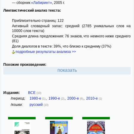
— сборник
«Лабиринт»
, 2005 г.
Лингвистический анализ текста:
Приблизительно страниц: 122
Активный словарный запас: средний (2785 уникальных слов на
10000 слов текста)
Средняя длина предложения: 76 знаков, что немного ниже среднего
(81)
Доля диалогов в тексте: 39%, что близко к среднему (37%)
подробные результаты анализа >>
Похожие произведения:
показать
Издания:
ВСЕ
(10)
/период:
1980-е
,
1990-е
,
2000-е
,
2010-е
(1)
(2)
(6)
(1)
/языки:
русский
(10)