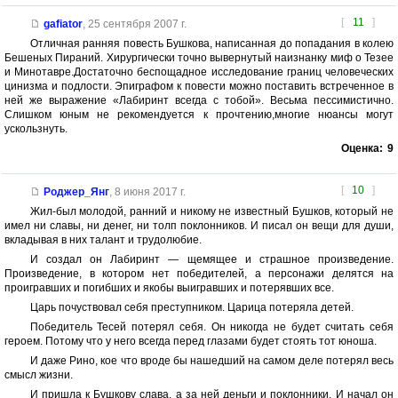
[
11
]
gafiator
,
25 сентября 2007 г.
Отличная ранняя повесть Бушкова, написанная до попадания в колею
Бешеных Пираний. Хирургически точно вывернутый наизнанку миф о Тезее
и Минотавре.Достаточно беспощадное исследование границ человеческих
цинизма и подлости. Эпиграфом к повести можно поставить встреченное в
ней же выражение «Лабиринт всегда с тобой». Весьма пессимистично.
Слишком юным не рекомендуется к прочтению,многие нюансы могут
ускользнуть.
Оценка:
9
[
10
]
Роджер_Янг
,
8 июня 2017 г.
Жил-был молодой, ранний и никому не известный Бушков, который не
имел ни славы, ни денег, ни толп поклонников. И писал он вещи для души,
вкладывая в них талант и трудолюбие.
И создал он Лабиринт — щемящее и страшное произведение.
Произведение, в котором нет победителей, а персонажи делятся на
проигравших и погибших и якобы выигравших и потерявших все.
Царь почуствовал себя преступником. Царица потеряла детей.
Победитель Тесей потерял себя. Он никогда не будет считать себя
героем. Потому что у него всегда перед глазами будет стоять тот юноша.
И даже Рино, кое что вроде бы нашедший на самом деле потерял весь
смысл жизни.
И пришла к Бушкову слава, а за ней деньги и поклонники. И начал он