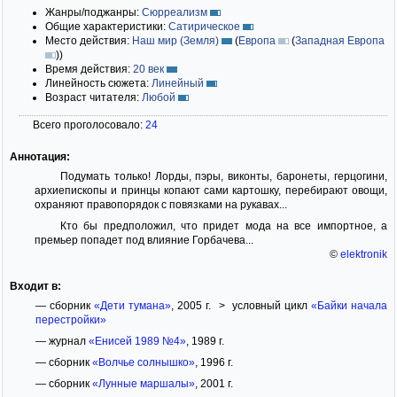
Жанры/поджанры:
Сюрреализм
Общие характеристики:
Сатирическое
Место действия:
Наш мир (Земля)
(
Европа
(
Западная Европа
)
)
Время действия:
20 век
Линейность сюжета:
Линейный
Возраст читателя:
Любой
Всего проголосовало:
24
Аннотация:
Подумать только! Лорды, пэры, виконты, баронеты, герцогини,
архиепископы и принцы копают сами картошку, перебирают овощи,
охраняют правопорядок с повязками на рукавах...
Кто бы предположил, что придет мода на все импортное, а
премьер попадет под влияние Горбачева...
©
elektronik
Входит в:
— сборник
«Дети тумана»
, 2005 г. > условный цикл
«Байки начала
перестройки»
— журнал
«Енисей 1989 №4»
, 1989 г.
— сборник
«Волчье солнышко»
, 1996 г.
— сборник
«Лунные маршалы»
, 2001 г.