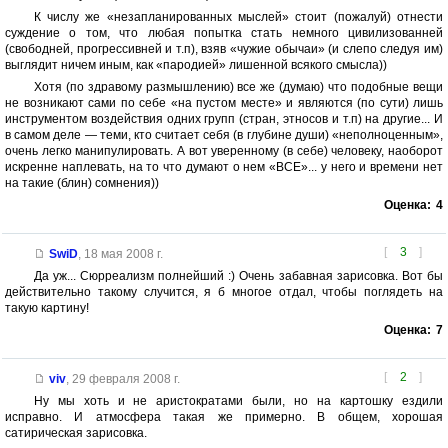
К числу же «незапланированных мыслей» стоит (пожалуй) отнести
суждение о том, что любая попытка стать немного цивилизованней
(свободней, прогрессивней и т.п), взяв «чужие обычаи» (и слепо следуя им)
выглядит ничем иным, как «пародией» лишенной всякого смысла))
Хотя (по здравому размышлению) все же (думаю) что подобные вещи
не возникают сами по себе «на пустом месте» и являются (по сути) лишь
инструментом воздействия одних групп (стран, этносов и т.п) на другие... И
в самом деле — теми, кто считает себя (в глубине души) «неполноценным»,
очень легко манипулировать. А вот уверенному (в себе) человеку, наоборот
искренне наплевать, на то что думают о нем «ВСЕ»... у него и времени нет
на такие (блин) сомнения))
Оценка:
4
[
3
]
SwiD
,
18 мая 2008 г.
Да уж... Сюрреализм полнейший :) Очень забавная зарисовка. Вот бы
действительно такому случится, я б многое отдал, чтобы поглядеть на
такую картину!
Оценка:
7
[
2
]
viv
,
29 февраля 2008 г.
Ну мы хоть и не аристократами были, но на картошку ездили
исправно. И атмосфера такая же примерно. В общем, хорошая
сатирическая зарисовка.