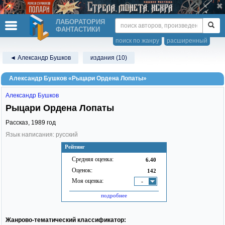
ЛАБОРАТОРИЯ
ФАНТАСТИКИ
поиск по жанру
расширенный
◄ Александр Бушков
издания (10)
Александр Бушков «Рыцари Ордена Лопаты»
Александр Бушков
Рыцари Ордена Лопаты
Рассказ,
1989
год
Язык написания: русский
Рейтинг
Средняя оценка:
6.40
Оценок:
142
Моя оценка:
-
подробнее
Жанрово-тематический классификатор: