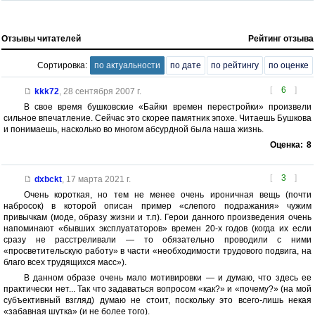
Отзывы читателей
Рейтинг отзыва
Сортировка:
по актуальности
по дате
по рейтингу
по оценке
[
6
]
kkk72
,
28 сентября 2007 г.
В свое время бушковские «Байки времен перестройки» произвели
сильное впечатление. Сейчас это скорее памятник эпохе. Читаешь Бушкова
и понимаешь, насколько во многом абсурдной была наша жизнь.
Оценка:
8
[
3
]
dxbckt
,
17 марта 2021 г.
Очень короткая, но тем не менее очень ироничная вещь (почти
набросок) в которой описан пример «слепого подражания» чужим
привычкам (моде, образу жизни и т.п). Герои данного произведения очень
напоминают «бывших эксплуататоров» времен 20-х годов (когда их если
сразу не расстреливали — то обязательно проводили с ними
«просветительскую работу» в части «необходимости трудового подвига, на
благо всех трудящихся масс»).
В данном образе очень мало мотивировки — и думаю, что здесь ее
практически нет... Так что задаваться вопросом «как?» и «почему?» (на мой
субъективный взгляд) думаю не стоит, поскольку это всего-лишь некая
«забавная шутка» (и не более того).