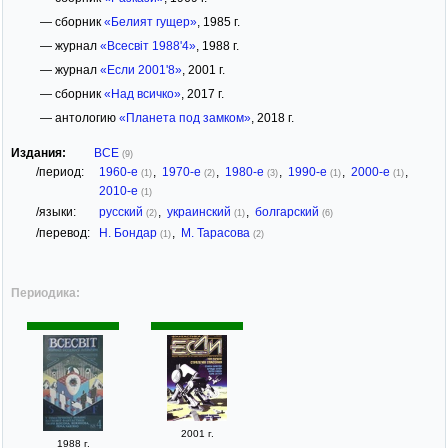
— сборник
«Белият гущер»
, 1985 г.
— журнал
«Всесвіт 1988'4»
, 1988 г.
— журнал
«Если 2001'8»
, 2001 г.
— сборник
«Над всичко»
, 2017 г.
— антологию
«Планета под замком»
, 2018 г.
Издания:
ВСЕ
(9)
/период:
1960-е
,
1970-е
,
1980-е
,
1990-е
,
2000-е
,
(1)
(2)
(3)
(1)
(1)
2010-е
(1)
/языки:
русский
,
украинский
,
болгарский
(2)
(1)
(6)
/перевод:
Н. Бондар
,
М. Тарасова
(1)
(2)
Периодика:
2001 г.
1988 г.