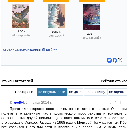
1980 г.
1985 г.
2017 г.
(болгарский)
(болгарский)
(болгарский)
страница всех изданий (9 шт.) >>
Отзывы читателей
Рейтинг отзыва
Сортировка:
по актуальности
по дате
по рейтингу
по оценке
[
2
]
god54
,
2 января 2014 г.
Прочитал и стараюсь понять о чем же все-таки этот рассказ. О первом
полете в отдаленную часть космического пространства и контакте с
оставленными другой цивилизацией памятниками или же о Моисее? Нет,
это рассказ о Моисее. Рассказ из 1968 года о Моисее? Получается так. Ибо
все сводится к его личности и преклонению перед ним. А ведь, если