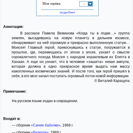
Моя оценка:
-
подробнее
Аннотация:
В рассказе Павела Вежинова «Когда ты в лодке…» группа
землян, высадившись на новую планету в дальнем космосе,
обнаруживает на ней огромную и прекрасно выполненную статую…
Моисея! Главный герой, прикоснувшись к статуе, погружается в
прошлое, где, перемещаясь от эпохи к эпохе, узнает о смысле
сорокалетнего похода Моисея с народом израилевым из Египта в
Ханаан. А еще он узнает, что в человеке «зашита» некая ампула,
которая должна в одно прекрасное время выдать нам массу
накопленных космических знаний. И после того, как герой пришёл в
себя, в его мозг начал поступать огромный поток новой информации.
© Виталий Карацупа
Примечание:
На русском языке издан в сокращении.
Входит в:
— сборник
«Синие бабочки»
, 1968 г.
— сборник
«Разкази»
, 1969 г.