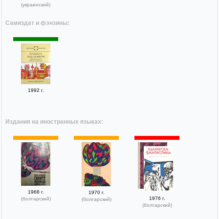
(украинский)
Самиздат и фэнзины:
1992 г.
Издания на иностранных языках:
1968 г.
1970 г.
1976 г.
(болгарский)
(болгарский)
(болгарский)