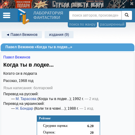
ЛАБОРАТОРИЯ
ФАНТАСТИКИ
поиск по жанру
расширенный
◄ Павел Вежинов
издания (9)
Павел Вежинов «Когда ты в лодке...»
Павел Вежинов
Когда ты в лодке...
Когато си в лодката
Рассказ,
1968
год
Язык написания: болгарский
Перевод на русский:
—
М. Тарасова
(Когда ты в лодке...)
; 1992 г.
— 2 изд.
Перевод на украинский:
—
Н. Бондар
(Коли ти в човні…)
; 1988 г.
— 1 изд.
Рейтинг
Средняя оценка:
6.20
Оценок:
20