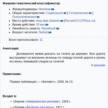
Жанрово-тематический классификатор:
Жанры/поджанры:
Реализм
Общие характеристики:
Социальное
|
Сатирическое
|
Психологическое
Место действия:
Наш мир (Земля)
(
Россия/СССР/Русь
)
Время действия:
20 век
Линейность сюжета:
Линейный
Возраст читателя:
Любой
Всего проголосовало:
11
Аннотация:
Договорился мужик доехать на телеге до деревни. Всю дорогу
выслушивал он ворчание возницы по поводу плохой дороги и ругань
его жены, бежавшей следом за телегой.
©
alexedin
Примечание:
Первая публикация — «Бегемот», 1926, № 13.
Входит в:
— сборник
«Американская реклама»
, 1926 г.
— сборник
«Весёлые рассказы»
, 1927 г.