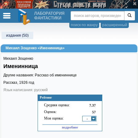
ЛАБОРАТОРИЯ
ФАНТАСТИКИ
поиск по жанру
расширенный
издания (50)
Михаил Зощенко «Именинница»
Михаил Зощенко
Именинница
Другие названия: Рассказ об имениннице
Рассказ,
1926
год
Язык написания: русский
Рейтинг
Средняя оценка:
7.37
Оценок:
57
Моя оценка:
-
подробнее