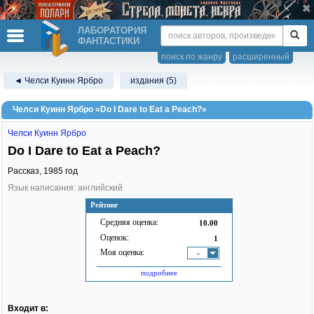
ЛАБОРАТОРИЯ
ФАНТАСТИКИ
поиск по жанру
расширенный
◄ Челси Куинн Ярбро
издания (5)
Челси Куинн Ярбро «Do I Dare to Eat a Peach?»
Челси Куинн Ярбро
Do I Dare to Eat a Peach?
Рассказ,
1985
год
Язык написания: английский
Рейтинг
Средняя оценка:
10.00
Оценок:
1
Моя оценка:
-
подробнее
Входит в: