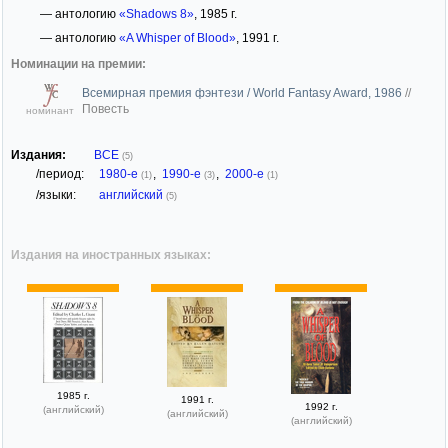
— антологию
«Shadows 8»
, 1985 г.
— антологию
«A Whisper of Blood»
, 1991 г.
Номинации на премии:
Всемирная премия фэнтези / World Fantasy Award, 1986
//
Повесть
номинант
Издания:
ВСЕ
(5)
/период:
1980-е
,
1990-е
,
2000-е
(1)
(3)
(1)
/языки:
английский
(5)
Издания на иностранных языках:
1985 г.
1991 г.
1992 г.
(английский)
(английский)
(английский)