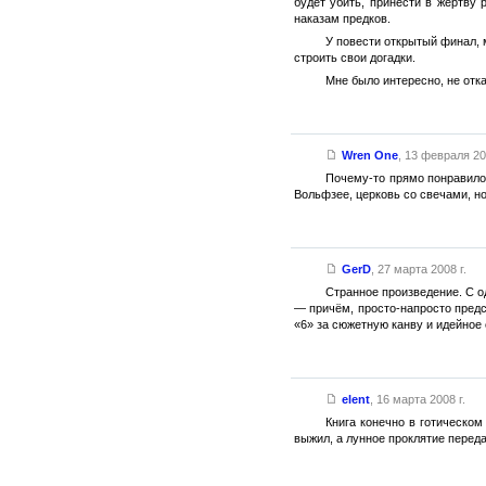
будет убить, принести в жертву 
наказам предков.
У повести открытый финал, м
строить свои догадки.
Мне было интересно, не отка
Wren One
,
13 февраля 202
Почему-то прямо понравило
Вольфзее, церковь со свечами, но
GerD
,
27 марта 2008 г.
Странное произведение. С о
— причём, просто-напросто предс
«6» за сюжетную канву и идейное
elent
,
16 марта 2008 г.
Книга конечно в готическо
выжил, а лунное проклятие переда