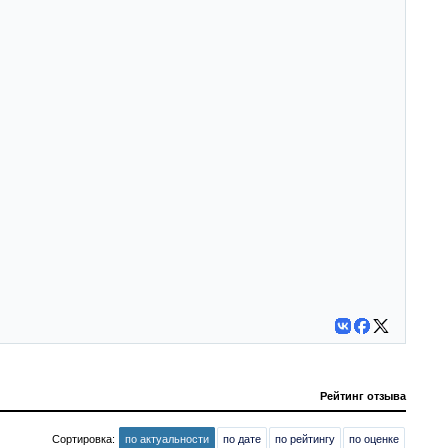
Рейтинг отзыва
Сортировка:
по актуальности
по дате
по рейтингу
по оценке