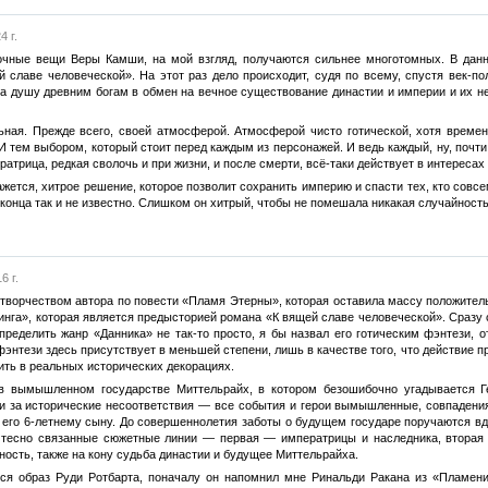
4 г.
очные вещи Веры Камши, на мой взгляд, получаются сильнее многотомных. В данн
славе человеческой». На этот раз дело происходит, судя по всему, спустя век-пол
ла душу древним богам в обмен на вечное существование династии и империи и их 
ьная. Прежде всего, своей атмосферой. Атмосферой чисто готической, хотя време
И тем выбором, который стоит перед каждым из персонажей. И ведь каждый, ну, почти
атрица, редкая сволочь и при жизни, и после смерти, всё-таки действует в интересах и
ажется, хитрое решение, которое позволит сохранить империю и спасти тех, кто совсе
о конца так и не известно. Слишком он хитрый, чтобы не помешала никакая случайность
6 г.
творчеством автора по повести «Пламя Этерны», которая оставила массу положитель
нга», которая является предысторией романа «К вящей славе человеческой». Сразу 
пределить жанр «Данника» не так-то просто, я бы назвал его готическим фэнтези, 
фэнтези здесь присутствует в меньшей степени, лишь в качестве того, что действие
ить в реальных исторических декорациях.
в вымышленном государстве Миттельрайх, в котором безошибочно угадывается Гер
и за исторические несоответствия — все события и герои вымышленные, совпадения
к его 6-летнему сыну. До совершеннолетия заботы о будущем государе поручаются в
 тесно связанные сюжетные линии — первая — императрицы и наследника, вторая —
ность, также на кону судьба династии и будущее Миттельрайха.
ся образ Руди Ротбарта, поначалу он напомнил мне Ринальди Ракана из «Пламени