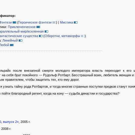
ификатор:
Фэнтези
(
Героическое фэнтези
)
|
Мистика
тики:
Приключенческое
араллельный мир/вселенная
антастические существа
(
Оборотни, метаморфы
)
а:
Линейный
Любой
ельрайх после внезапной смерти молодого императора власть переходит к его 
 на себя брат покойного — Рудольф Ротбарт. Бесстрашный воин, любитель женщин и
м правителем, чтобы защитить тех, кто ему дорог.
 узнать тайну рода Ротбартов, и тогда многие странные поступки предков станут пон
 пойти благородный регент, когда на кону — судьба династии и государства?
5, выпуск 2»
, 2005 г.
, 2008 г.