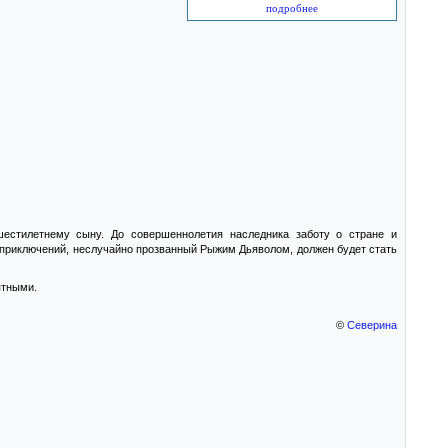
подробнее
шестилетнему сыну. До совершеннолетия наследника заботу о стране и
 приключений, неслучайно прозванный Рыжим Дьяволом, должен будет стать
ятными.
©
Северина