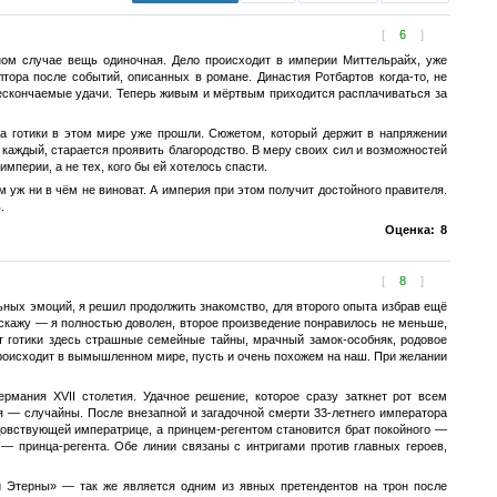
[
6
]
ом случае вещь одиночная. Дело происходит в империи Миттельрайх, уже
тора после событий, описанных в романе. Династия Ротбартов когда-то, не
нескончаемые удачи. Теперь живым и мёртвым приходится расплачиваться за
на готики в этом мире уже прошли. Сюжетом, который держит в напряжении
 каждый, старается проявить благородство. В меру своих сил и возможностей
мперии, а не тех, кого бы ей хотелось спасти.
м уж ни в чём не виноват. А империя при этом получит достойного правителя.
.
Оценка:
8
[
8
]
ных эмоций, я решил продолжить знакомство, для второго опыта избрав ещё
скажу — я полностью доволен, второе произведение понравилось не меньше,
от готики здесь страшные семейные тайны, мрачный замок-особняк, родовое
 происходит в вымышленном мире, пусть и очень похожем на наш. При желании
мания XVII столетия. Удачное решение, которое сразу заткнет рот всем
 — случайны. После внезапной и загадочной смерти 33-летнего императора
довствующей императрице, а принцем-регентом становится брат покойного —
 принца-регента. Обе линии связаны с интригами против главных героев,
 Этерны» — так же является одним из явных претендентов на трон после