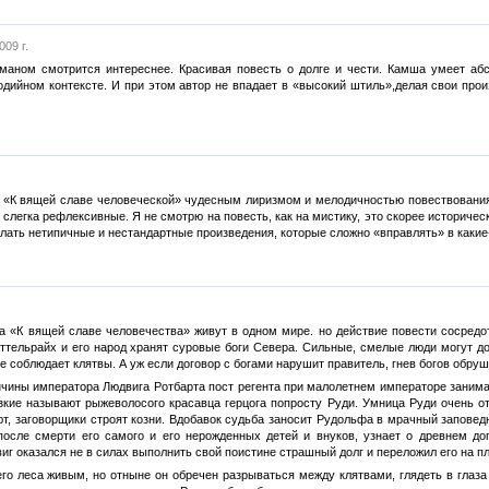
009 г.
маном смотрится интереснее. Красивая повесть о долге и чести. Камша умеет абс
одийном контексте. И при этом автор не впадает в «высокий штиль»,делая свои про
 «К вящей славе человеческой» чудесным лиризмом и мелодичностью повествования.
 слегка рефлексивные. Я не смотрю на повесть, как на мистику, это скорее историчес
елать нетипичные и нестандартные произведения, которые сложно «вправлять» в какие
на «К вящей славе человечества» живут в одном мире. но действие повести сосред
тельрайх и его народ хранят суровые боги Севера. Сильные, смелые люди могут до
не соблюдает клятвы. А уж если договор с богами нарушит правитель, гнев богов обруши
чины императора Людвига Ротбарта пост регента при малолетнем императоре заним
зкие называют рыжеволосого красавца герцога попросту Руди. Умница Руди очень от
т, заговорщики строят козни. Вдобавок судьба заносит Рудольфа в мрачный заповедн
после смерти его самого и его нерожденных детей и внуков, узнает о древнем до
иг оказался не в силах выполнить свой поистине страшный долг и переложил его на п
го леса живым, но отныне он обречен разрываться между клятвами, глядеть в глаза 