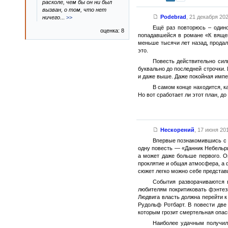
расколе, чем бы он ни был
вызван, о том, что нет
Podebrad
,
21 декабря 202
ничего
...
>>
Ещё раз повторюсь – один
оценка: 8
попадавшейся в романе «К вящей 
меньше тысячи лет назад, прода
это.
Повесть действительно сил
буквально до последней строчки. 
и даже выше. Даже покойная импер
В самом конце находится, к
Но вот сработает ли этот план, д
Нескорений
,
17 июня 201
Впервые познакомившись с 
одну повесть — «Данник Небельри
а может даже больше первого. О
проклятие и общая атмосфера, а 
сюжет легко можно себе представ
События разворачиваются 
любителям покритиковать фэнтез
Людвига власть должна перейти 
Рудольф Ротбарт. В повести две
которым грозит смертельная опас
Наиболее удачным получил