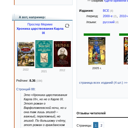
— сборник
«Дети Времени 
Издания:
ВСЕ
(4)
/период:
2000-е
,
2010
(2)
А вот, например:
/языки:
русский
(4)
Проспер Мериме
Хроника царствования Карла
IX
2005 г.
2022
2012
2021
Рейтинг:
8.36
(194)
страница всех изданий (4 шт.) >>
Стронций 88
:
Это «Хроника царствования
Карла IX», но не о Карле IX.
Этот роман о
Варфоломеевской ночи, но и
она там лишь эпизод –
Отзывы читателей
важный, переломный, но
эпизод. По большому счёту,
этот роман о гражданском
Страницы:
1
2