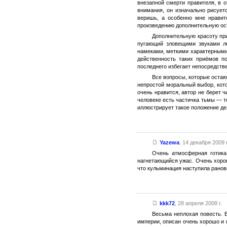
внезапной смерти правителя, в 
внимания, он изначально рисует
веришь, а особенно мне нрави
произведению дополнительную ост
Дополнительную красоту пр
пугающий зловещими звуками ле
намеками, меткими характерными
действенность таких приёмов п
последнего избегает непосредств
Все вопросы, которые остаю
непростой моральный выбор, кот
очень нравится, автор не берет 
человеке есть частичка тьмы — 
иллюстрирует такое положение дел
Yazewa
,
14 декабря 2009 г
Очень атмосферная готика
нагнетающийся ужас. Очень хорош
что кульминация наступила ранова
kkk72
,
28 апреля 2008 г.
Весьма неплохая повесть. 
империи, описан очень хорошо и 