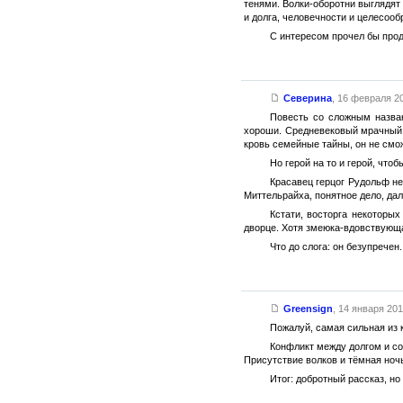
тенями. Волки-оборотни выглядят
и долга, человечности и целесоо
С интересом прочел бы прод
Северина
,
16 февраля 20
Повесть со сложным назван
хороши. Средневековый мрачный 
кровь семейные тайны, он не смо
Но герой на то и герой, что
Красавец герцог Рудольф не
Миттельрайха, понятное дело, дал
Кстати, восторга некоторы
дворце. Хотя змеюка-вдовствующа
Что до слога: он безупрече
Greensign
,
14 января 2013
Пожалуй, самая сильная из 
Конфликт между долгом и со
Присутствие волков и тёмная ноч
Итог: добротный рассказ, н