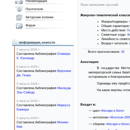
Рекомендации
Язык написания: русский
Посетители
Жанрово-тематический класс
Авторские колонки
Жанры/поджанры:
Форум
Общие характерис
Место действия:
П
Сюжетные ходы:
Ф
Линейность сюжет
информация, новости
Возраст читателя:
7 августа 2026 г.
Всего проголосовало:
42
Составлена библиография
Оливера
К. Лэнгмида
Аннотация:
6 августа 2026 г.
В государстве Митт
Составлена библиография
Вероники
императорской семье берёт
Дж. Генри
осторожным и благоразумны
Однажды ему придётся
5 августа 2026 г.
Составлена библиография
Махмуда
На какие жертвы готов
Эль-Сайеда
4 августа 2026 г.
Входит в:
Составлена библиография
Маркуса
Кливера
— цикл
«Кесари и боги»
— антологию
«Фэнтези-200
3 августа 2026 г.
Составлена библиография
Моники
— сборник
«Кесари и боги»
Ким