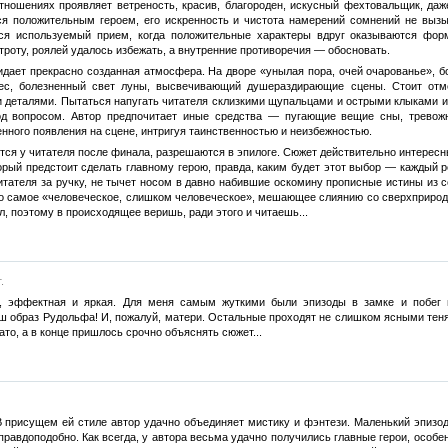
отношениях проявляет ветреность, красив, благороден, искусный фехтовальщик, да
ся положительным героем, его искренность и чистота намерений сомнений не вызы
тся используемый прием, когда положительные характеры вдруг оказываются фо
роту, роялей удалось избежать, а внутренние противоречия — обосновать.
идает прекрасно созданная атмосфера. На дворе «унылая пора, очей очарованье», 
с, болезненный свет луны, высвечивающий душераздирающие сцены. Стоит отме
 деталями. Пытаться напугать читателя склизкими щупальцами и острыми клыками ил
од вопросом. Автор предпочитает иные средства — пугающие вещие сны, тревож
енного появления на сцене, интригуя таинственностью и неизбежностью.
тся у читателя после финала, разрешаются в эпилоге. Сюжет действительно интересн
орый предстоит сделать главному герою, правда, каким будет этот выбор — каждый 
читателя за ручку, не тычет носом в давно набившие оскомину прописные истины из 
то самое «человеческое, слишком человеческое», мешающее слиянию со сверхприродн
, поэтому в происходящее веришь, ради этого и читаешь...
.
, эффектная и яркая. Для меня самым жуткими были эпизоды в замке и побег 
 образ Рудольфа! И, пожалуй, матери. Остальные проходят не слишком ясными теням
то, а в конце пришлось срочно объяснять сюжет...
В присущем ей стиле автор удачно объединяет мистику и фэнтези. Маленький эпизо
правдоподобно. Как всегда, у автора весьма удачно получились главные герои, особ