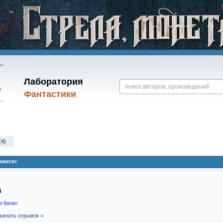
Лаборатория
Фантастики
(4)
ринга»
а
и боги»
качать отрывок >