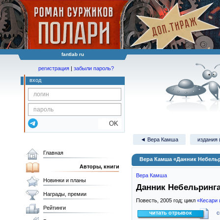
fantlab ru
регистрация
|
забыли пароль?
вход
OK
◄ Вера Камша
издания 
Главная
Вера Камша «Данник Небель
Авторы, книги
Вера Камша
Новинки и планы
Данник Небельринг
Награды, премии
Повесть,
2005
год; цикл
«Кесари 
Рейтинги
читать отрывок
с