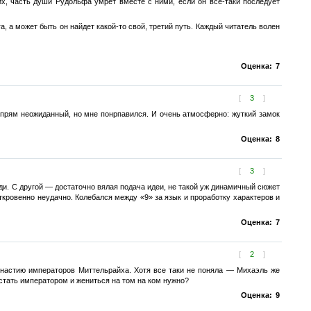
их, часть души Рудольфа умрет вместе с ними, если он все-таки последует
а, а может быть он найдет какой-то свой, третий путь. Каждый читатель волен
Оценка:
7
[
3
]
 прям неожиданный, но мне понрпавился. И очень атмосферно: жуткий замок
Оценка:
8
[
3
]
ди. С другой — достаточно вялая подача идеи, не такой уж динамичный сюжет
кровенно неудачно. Колебался между «9» за язык и проработку характеров и
Оценка:
7
[
2
]
династию императоров Миттельрайха. Хотя все таки не поняла — Михаэль же
 стать императором и жениться на том на ком нужно?
Оценка:
9