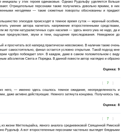
же инициалы у этих героев одинаковые. Однако Рудольфу уделяется больше
вают. Отрицательные персонажи также получились довольно яркими, в них
рменными негодяями — такие сюжетные повороты обоснованны и придают
большинство эпизодов происходят в темное время суток — мрачный особняк,
тить умение автора нагнетать напряжение второстепенными средствами,
и же путем натуралистичных сцен насилия — здесь много ума не надо, да и
ные предчувствия, звуки и тени, ощущение преследования. Неведомое до
ый и просчитать всё наперед практически невозможно. В наличии также очень
решит самостоятельно, финал остается условно открытым. Такой подход мне
серии «добро побеждает зло». В каждом, даже в самом положительном с виду
ым абсолютом Света и Порядка. В данной повести автор наглядно и образно
Оценка:
9
[
7
]
из него, — именно здесь сошлось темное ожидание, неопределенность и
и, даже активно действующие. Немного затянута концовка. Получилось так,
Оценка:
8
[
7
]
д из жизни Миттельрайха, явного аналога средневековой Священной Римской
енно Рудольф. А вот второстепенные персонажи частенько выглядят бледными