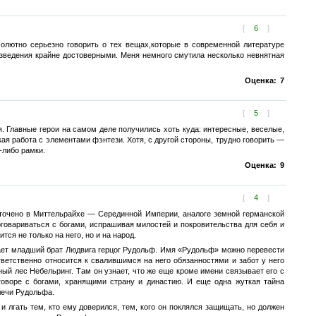
[
6
]
олютно серьезно говорить о тех вещах,которые в современной литературе
изведения крайне достоверными. Меня немного смутила несколько невнятная
Оценка:
7
[
5
]
 Главные герои на самом деле получились хоть куда: интересные, веселые,
кая работа с элементами фэнтези. Хотя, с другой стороны, трудно говорить —
-либо рамки.
Оценка:
9
[
4
]
оточено в Миттельрайхе — Серединной Империи, аналоге земной германской
говариваться с богами, испрашивая милостей и покровительства для себя и
тся не только на него, но и на народ.
ает младший брат Людвига герцог Рудольф. Имя «Рудольф» можно перевести
ветственно относится к свалившимся на него обязанностями и забот у него
ый лес Небельринг. Там он узнает, что же еще кроме имени связывает его с
говоре с богами, хранящими страну и династию. И еще одна жуткая тайна
лечи Рудольфа.
и лгать тем, кто ему доверился, тем, кого он поклялся защищать, но должен