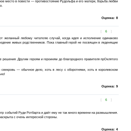
ьное место в повести — противостояние Рудольфа и его матери, борьба любви
о.
Оценка:
8
[
6
]
от желанный любому читателю случай, когда идея и исполнение одинаково
ведение живых родственников. Пока главный герой не посвящен в леденящие
е решения. Другим героям и героиням до благородного правителя прОклятого
я свекровь — обычное дело, хоть в лесу с оборотнями, хоть в королевском
ьно!
Оценка:
9
[
6
]
тр событий Руди Ротбарта и даёт ему не так много времени на размышления.
раскрыта с очень интересной стороны.
Оценка:
4