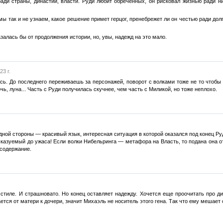
ради страны, династии, власти. Руди любит обреченных, он рисковал жизнью ради н
ы так и не узнаем, какое решение примет герцог, пренебрежет ли он честью ради долг
залась бы от продолжения истории, но, увы, надежд на это мало.
3 г.
сь. До последнего переживаешь за персонажей, поворот с волками тоже не то чтобы
чь, луна... Часть с Руди получилась скучнее, чем часть с Миликой, но тоже неплохо.
дной стороны — красивый язык, интересная ситуация в которой оказался под конец Ру
казуемый до ужаса! Если волки Нибельринга — метафора на Власть, то подана она от
 содержание.
м стиле. И страшновато. Но конец оставляет надежду. Хочется еще проочитать про 
ется от матери к дочери, значит Михаэль не носитель этого гена. Так что ему мешает