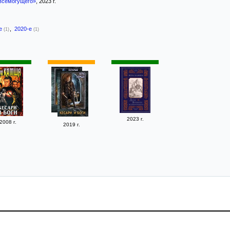
всемогущего»
, 2023 г.
-е
,
2020-е
(1)
(1)
2023 г.
2008 г.
2019 г.