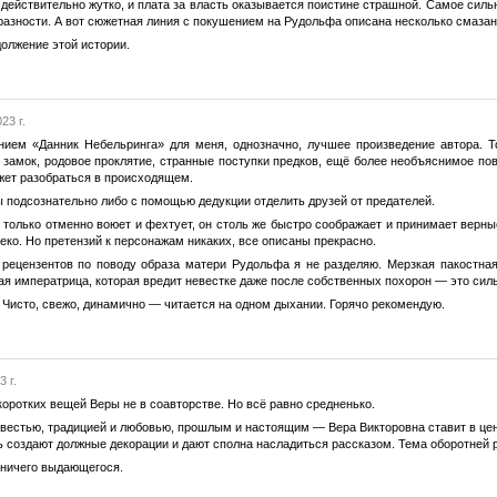
 действительно жутко, и плата за власть оказывается поистине страшной. Самое сил
бразности. А вот сюжетная линия с покушением на Рудольфа описана несколько смазан
олжение этой истории.
23 г.
ием «Данник Небельринга» для меня, однозначно, лучшее произведение автора. Т
замок, родовое проклятие, странные поступки предков, ещё более необъяснимое по
жет разобраться в происходящем.
бы подсознательно либо с помощью дедукции отделить друзей от предателей.
 только отменно воюет и фехтует, он столь же быстро соображает и принимает верны
еко. Но претензий к персонажам никаких, все описаны прекрасно.
х рецензентов по поводу образа матери Рудольфа я не разделяю. Мерзкая пакостна
я императрица, которая вредит невестке даже после собственных похорон — это сил
н. Чисто, свежо, динамично — читается на одном дыхании. Горячо рекомендую.
 г.
коротких вещей Веры не в соавторстве. Но всё равно средненько.
вестью, традицией и любовью, прошлым и настоящим — Вера Викторовна ставит в цен
ь создают должные декорации и дают сполна насладиться рассказом. Тема оборотней 
о ничего выдающегося.