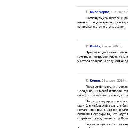
Мисс Марпл
,
11 января 2
Соглашусь,что вместе с ро
намного чаще встречаются в пар
концовка,но это не столь важно.
Ruddy
,
9 июня 2008 г.
Прекрасно дополняет роман
грустные, противоречивые, хоть и
у автора прекрасно получается д
Конни
,
26 апреля 2013 г.
Герои этой повести и рома
Священной Римской империи. Мит
своих потомков, но горе тем, кто 
После преждевременной кон
как «Красный/рыжий волк», а бли
немало, внешние враги не дремлю
волками Небельринга, что ждет 
открывается ему: император Людв
Герцог выбрался из зловеще