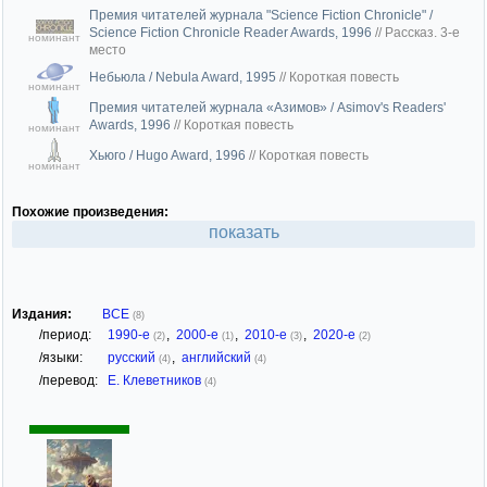
Премия читателей журнала "Science Fiction Chronicle" /
Science Fiction Chronicle Reader Awards, 1996
//
Рассказ. 3-е
номинант
место
Небьюла / Nebula Award, 1995
//
Короткая повесть
номинант
Премия читателей журнала «Азимов» / Asimov's Readers'
Awards, 1996
//
Короткая повесть
номинант
Хьюго / Hugo Award, 1996
//
Короткая повесть
номинант
Похожие произведения:
показать
Издания:
ВСЕ
(8)
/период:
1990-е
,
2000-е
,
2010-е
,
2020-е
(2)
(1)
(3)
(2)
/языки:
русский
,
английский
(4)
(4)
/перевод:
Е. Клеветников
(4)