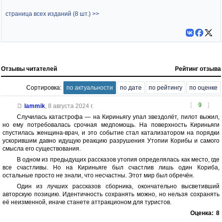
страница всех изданий (8 шт.) >>
Отзывы читателей
Рейтинг отзыва
Сортировка:
по актуальности
по дате
по рейтингу
по оценке
[
9
]
lammik
,
8 августа 2024 г.
Случилась катастрофа — на Кириньягу упал звездолёт, пилот выжил,
но ему потребовалась срочная медпомощь. На поверхность Кириньяги
спустилась женщина-врач, и это событие стал катализатором на порядки
ускорившим давно идущую реакцию разрушения Утопии Корибы и самого
смысла его существования.
В одном из предыдущих рассказов утопия определялась как место, где
все счастливы. Но на Кириньяге был счастлив лишь один Кориба,
остальные просто не знали, что несчастны. Этот мир был обречён.
Один из лучших рассказов сборника, окончательно высветивший
авторскую позицию. Идентичность сохранять можно, но нельзя сохранять
её неизменной, иначе станете аттракционом для туристов.
Оценка:
8