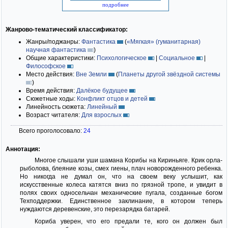
подробнее
Жанрово-тематический классификатор:
Жанры/поджанры:
Фантастика
(
«Мягкая» (гуманитарная)
научная фантастика
)
Общие характеристики:
Психологическое
|
Социальное
|
Философское
Место действия:
Вне Земли
(
Планеты другой звёздной системы
)
Время действия:
Далёкое будущее
Сюжетные ходы:
Конфликт отцов и детей
Линейность сюжета:
Линейный
Возраст читателя:
Для взрослых
Всего проголосовало:
24
Аннотация:
Многое слышали уши шамана Корибы на Кириньяге. Крик орла-
рыболова, блеяние козы, смех гиены, плач новорожденного ребенка.
Но никогда не думал он, что на своем веку услышит, как
искусственные колеса катятся вниз по грязной тропе, и увидит в
полях своих односельчан механические пугала, созданные богом
Техподдержки. Единственное заклинание, в котором теперь
нуждаются деревенские, это перезарядка батарей.
Кориба уверен, что его предали те, кого он должен был