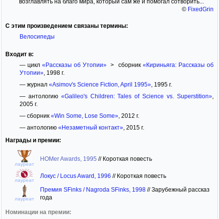
возглавлять на благо мира, который сам же и помогал сотворить...
©
FixedGrin
С этим произведением связаны термины:
Велосипеды
Входит в:
— цикл
«Рассказы об Утопии»
> сборник
«Кириньяга: Рассказы об
Утопии»
, 1998 г.
— журнал
«Asimov's Science Fiction, April 1995»
, 1995 г.
— антологию
«Galileo's Children: Tales of Science vs. Superstition»
,
2005 г.
— сборник
«Win Some, Lose Some»
, 2012 г.
— антологию
«Незаметный контакт»
, 2015 г.
Награды и премии:
HOMer Awards, 1995
//
Короткая повесть
лауреат
Локус / Locus Award, 1996
//
Короткая повесть
лауреат
Премия SFinks / Nagroda SFinks, 1998
//
Зарубежный рассказ
года
лауреат
Номинации на премии: