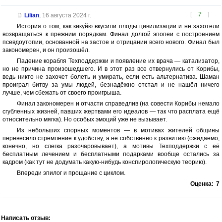
[
7
]
Lilian
,
16 августа 2024 г.
История о том, как кикуйю вкусили плоды цивилизации и не захотели
возвращаться к прежним порядкам. Финал долгой эпопеи с построением
псевдоутопии, основанной на застое и отрицании всего нового. Финал был
закономерен, и он произошёл.
Падение корабля Техподдержки и появление их врача — катализатор,
но не причина произошедшего. И в этот раз все отвернулись от Корибы,
ведь никто не захочет болеть и умирать, если есть альтернатива. Шаман
проиграл битву за умы людей, безнадёжно отстал и не нашёл ничего
лучше, чем сбежать от своего проигрыша.
Финал закономерен и отчасти справедлив (на совести Корибы немало
сгубленных жизней, павших жертвами его идеалов — так что расплата ещё
относительно мягка). Но особых эмоций уже не вызывает.
Из небольших спорных моментов — в мотивах жителей общины
перевесило стремление к удобству, а не собственно к развитию (ожидаемо,
конечно, но слегка разочаровывает), а мотивы Техподдержки с её
бесплатным лечением и бесплатными подарками вообще остались за
кадром (как тут не додумать какую-нибудь конспирологическую теорию).
Впереди эпилог и прощание с циклом.
Оценка:
7
Написать отзыв: