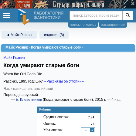
ЛАБОРАТОРИЯ
ФАНТАСТИКИ
поиск по жанру
расширенный
◄ Майк Резник
издания (8)
Майк Резник «Когда умирают старые боги»
Майк Резник
Когда умирают старые боги
When the Old Gods Die
Рассказ,
1995
год; цикл
«Рассказы об Утопии»
Язык написания: английский
Перевод на русский:
—
Е. Клеветников
(Когда умирают старые боги)
; 2015 г.
— 4 изд.
Рейтинг
Средняя оценка:
7.94
Оценок:
72
Моя оценка:
-