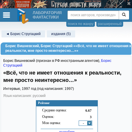
ЛАБОРАТОРИЯ
ФАНТАСТИКИ
поиск по жанру
расширенный
◄ Борис Стругацкий
издания (5)
Борис Вишневский, Борис Стругацкий ««Всё, что не имеет отношения к
реальности, мне просто неинтересно…»»
Борис Вишневский
(признан в РФ иностранным агентом),
Борис
Стругацкий
«Всё, что не имеет отношения к реальности,
мне просто неинтересно…»
Интервью,
1997
год (год написания: 1997)
Язык написания: русский
Рейтинг
Средняя оценка:
6.67
Оценок:
3
Моя оценка:
-
подробнее